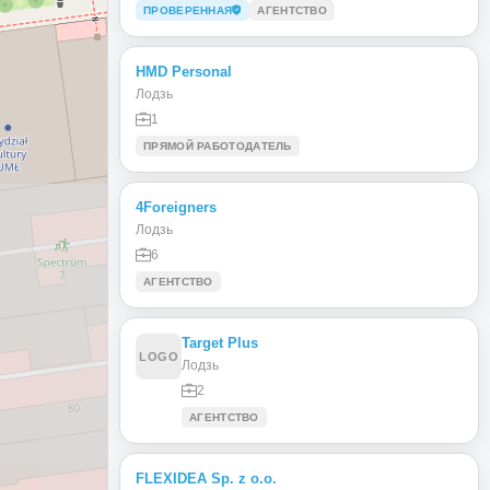
ПРОВЕРЕННАЯ
АГЕНТСТВО
HMD Personal
Лодзь
1
ПРЯМОЙ РАБОТОДАТЕЛЬ
4Foreigners
Лодзь
6
АГЕНТСТВО
Target Plus
LOGO
Лодзь
2
АГЕНТСТВО
FLEXIDEA Sp. z o.o.