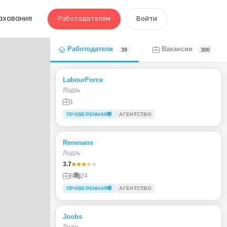
ахование
Работодателям
Войти
Работодатели
Вакансии
39
300
LabourForce
Лодзь
1
ПРОВЕРЕННАЯ
АГЕНТСТВО
Renesans
Лодзь
3.7
6
24
ПРОВЕРЕННАЯ
АГЕНТСТВО
Joobs
Лодзь