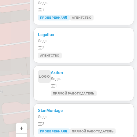
Лодзь
1
ПРОВЕРЕННАЯ
АГЕНТСТВО
Legallux
Лодзь
2
АГЕНТСТВО
Axilon
LOGO
Лодзь
1
ПРЯМОЙ РАБОТОДАТЕЛЬ
StanMontage
Лодзь
3
+
ПРОВЕРЕННАЯ
ПРЯМОЙ РАБОТОДАТЕЛЬ