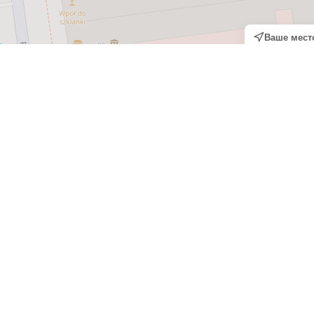
Ваше мест
а рубежом и работодателей по 
ный способ искать работу за рубежом по карте и сразу видеть, 
. На странице отображаются вакансии и компании в разных стр
рии и других популярных направлений. Количество вакансий и р
арты: перемещайте карту, приближайте нужный регион и смотри
кой формат помогает быстрее оценить рынок труда, сравнить н
кам.
 вакансий
ктивный инструмент для быстрого поиска. Вы можете выбрать о