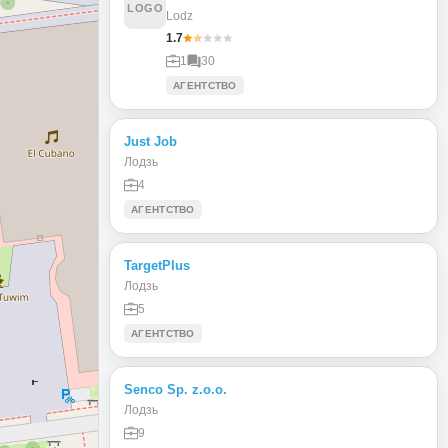
LOGO
Lodz
1.7
1
30
АГЕНТСТВО
Just Job
Лодзь
4
АГЕНТСТВО
TargetPlus
Лодзь
5
АГЕНТСТВО
Senco Sp. z.o.o.
Лодзь
9