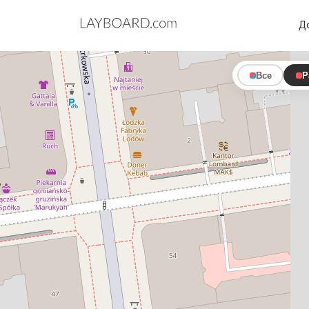
Д
Все
Р