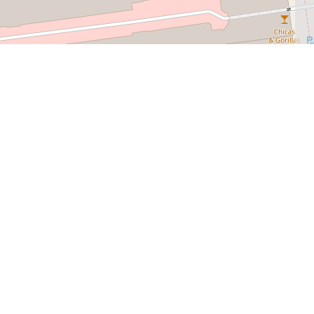
Главная
›
Карта вакансий
Карта вакансий з
Карта вакансий Layboard — это удоб
агентства и актуальные предложения
Германии и Чехии до Норвегии, Авст
зависимости от выбранной области к
выбранным городом или страной. Та
вариант без лишнего поиска по спис
Как использовать карту
Карта вакансий работает как интера