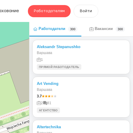
ахование
Работодателям
Войти
Работодатели
Вакансии
300
300
Aleksandr Stepanushko
Варшава
1
ПРЯМОЙ РАБОТОДАТЕЛЬ
Art Vending
Варшава
3.7
2
81
АГЕНТСТВО
Altertechnika
Варшава