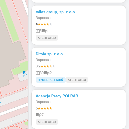
tallas group, sp. z o.o.
Варшава
4
5
4
АГЕНТСТВО
Ditola sp. z o.o.
Варшава
3.9
39
42
ПРОВЕРЕННАЯ
АГЕНТСТВО
Agencja Pracy POLRAB
Варшава
5
27
АГЕНТСТВО