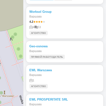
Worksol Group
Варшава
4.2
4
53
АГЕНТСТВО
Geo-osnowa
Варшава
ПРЯМОЙ РАБОТОДАТЕЛЬ
EWL Warszawa
Варшава
1
АГЕНТСТВО
EWL PROSPERITATE SRL
Варшава