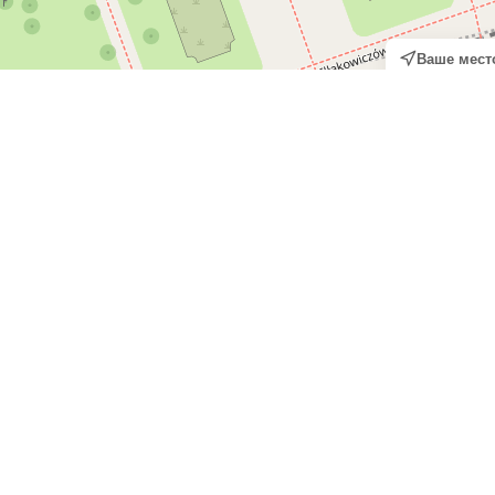
Ваше мест
а рубежом и работодателей по 
ный способ искать работу за рубежом по карте и сразу видеть, 
. На странице отображаются вакансии и компании в разных стр
рии и других популярных направлений. Количество вакансий и р
арты: перемещайте карту, приближайте нужный регион и смотри
кой формат помогает быстрее оценить рынок труда, сравнить н
кам.
 вакансий
ктивный инструмент для быстрого поиска. Вы можете выбрать о