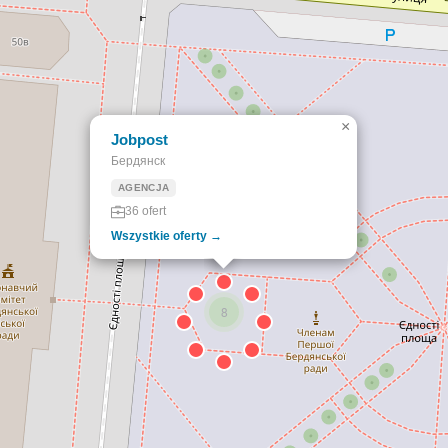
×
Jobpost
Бердянск
AGENCJA
36 ofert
Wszystkie oferty →
8