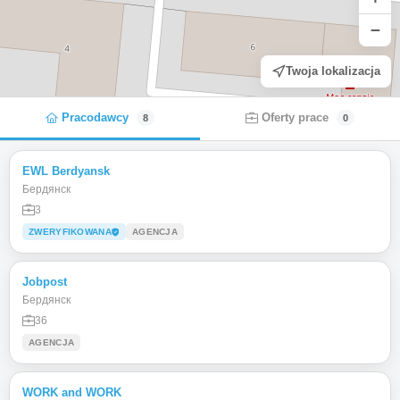
−
Twoja lokalizacja
Pracodawcy
Oferty prace
8
0
EWL Berdyansk
Бердянск
3
ZWERYFIKOWANA
AGENCJA
Jobpost
Бердянск
36
AGENCJA
WORK and WORK