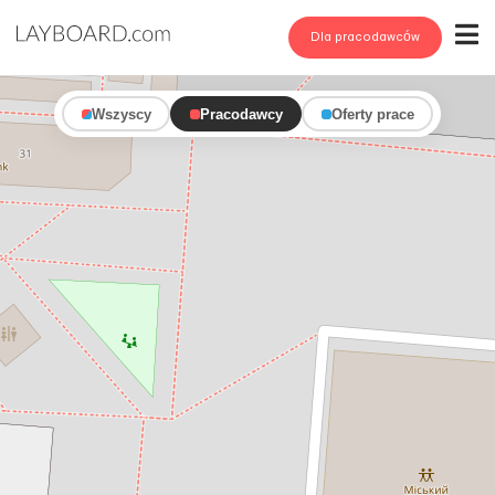
Dla pracodawców
Wszyscy
Pracodawcy
Oferty prace