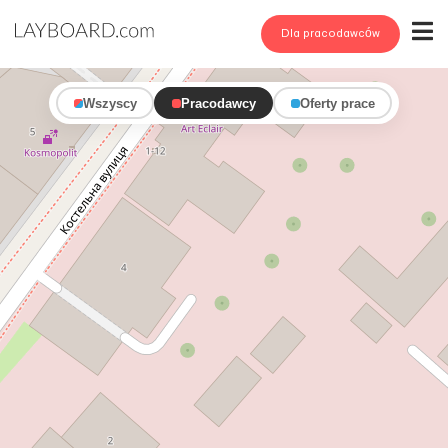
Dla pracodawców
Wszyscy
Pracodawcy
Oferty prace