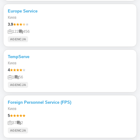
Europe Service
Киев
3.9
122
456
AGENCJA
TempServe
Киев
4
1
56
AGENCJA
Foreign Personnel Servicе (FPS)
Киев
5
37
2
AGENCJA