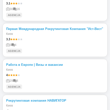
3.1
30
16
AGENCJA
Первая Международная Рекрутинговая Компания "Ист-Вест"
Киев
3.3
3
4
AGENCJA
Работа в Европе | Визы и вакансии
Киев
4
29
8
AGENCJA
Рекрутинговая компания НАВИГАТОР
Киев