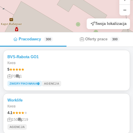
−
Twoja lokalizacja
Pracodawcy
Oferty prace
300
300
BVS-Rabota GO1
Киев
5
70
1
ZWERYFIKOWANA
AGENCJA
Worklife
Киев
4.1
150
219
AGENCJA