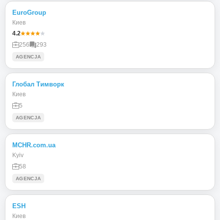
EuroGroup
Киев
4.2
256
293
AGENCJA
Глобал Тимворк
Киев
5
AGENCJA
MCHR.com.ua
Kyiv
58
AGENCJA
ESH
Киев