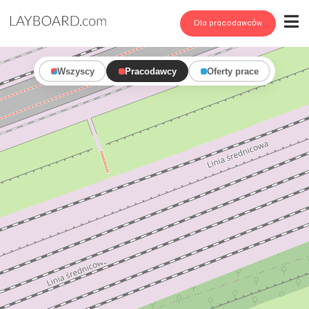
Dla pracodawców
Wszyscy
Pracodawcy
Oferty prace