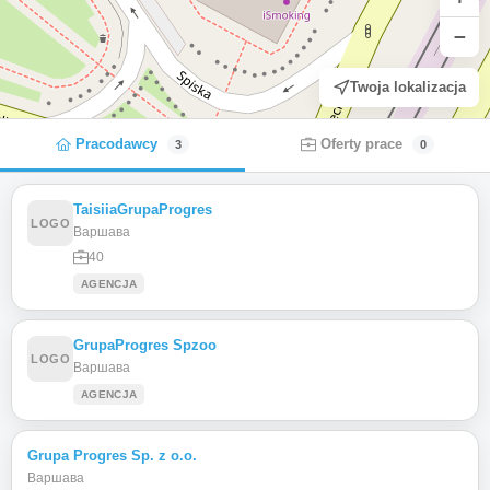
−
Twoja lokalizacja
Pracodawcy
Oferty prace
3
0
TaisiiaGrupaProgres
LOGO
Варшава
40
AGENCJA
GrupaProgres Spzoo
LOGO
Варшава
AGENCJA
Grupa Progres Sp. z o.o.
Варшава