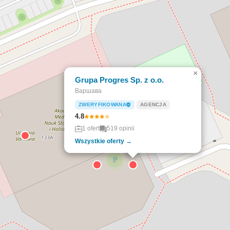
×
Grupa Progres Sp. z o.o.
Варшава
ZWERYFIKOWANA
AGENCJA
4.8
1 ofert
519 opinii
Wszystkie oferty →
2