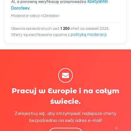
AI, a ponowną weryfikację przeprowadza
Kostyantin
Dorofeev
.
Moderator sekcji «Córdoba»
Obecnie sprawdzanych jest
1 250
ofert za sierpień 2026.
polityką moderacji
Oferty są weryfikowane zgodnie z
.
Pracuj w Europie i na całym
świecie.
Zarejestruj się, aby otrzymywać najlepsze oferty
bezpośrednio na swój adres e-mail!