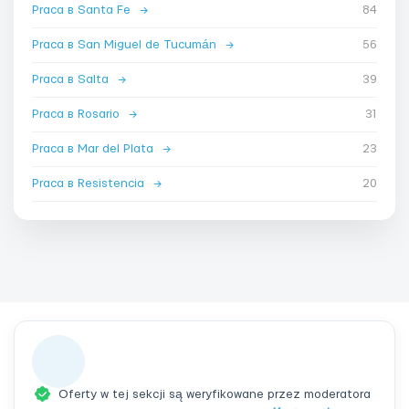
Praca в Santa Fe
→
84
Praca в San Miguel de Tucumán
→
56
Praca в Salta
→
39
Praca в Rosario
→
31
Praca в Mar del Plata
→
23
Praca в Resistencia
→
20
Oferty w tej sekcji są weryfikowane przez moderatora