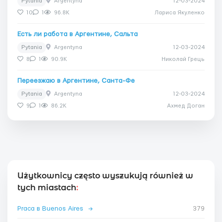
Pytania
Argentyna
12-03-2024
10
1
96.8K
Лариса Якуленко
Есть ли работа в Аргентине, Сальта
Pytania
Argentyna
12-03-2024
8
1
90.9K
Николай Грець
Переезжаю в Аргентине, Санта-Фе
Pytania
Argentyna
12-03-2024
9
1
86.2K
Ахмед Доган
Użytkownicy często wyszukują również w
tych miastach
:
Praca в Buenos Aires
→
379