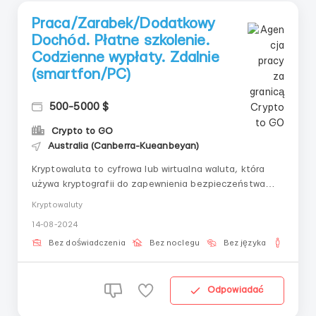
Praca/Zarabek/Dodatkowy
Dochód. Płatne szkolenie.
Codzienne wypłaty. Zdalnie
(smartfon/PC)
500-5000 $
Crypto to GO
Australia (Canberra-Kueanbeyan)
Kryptowaluta to cyfrowa lub wirtualna waluta, która
używa kryptografii do zapewnienia bezpieczeństwa
transakcji, zarządzania emisją nowych jednostek i
Kryptowaluty
potwierdzania transferu aktywów. Zapraszamy
14-08-2024
ambitnych i odpowiedzialnych pracowników do pracy w
dziedzinie kryptowalut! 🌐💰 To praca zdalna,
Bez doświadczenia
Bez noclegu
Bez języka
Dla m
wymagając...
Odpowiadać