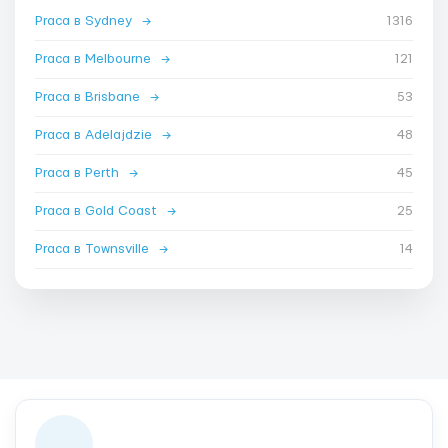
Praca в Sydney
→
1316
Praca в Melbourne
→
121
Praca в Brisbane
→
53
Praca в Adelajdzie
→
48
Praca в Perth
→
45
Praca в Gold Coast
→
25
Praca в Townsville
→
14