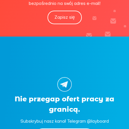
bezpośrednio na swój adres e-mail!
Zapisz się
Nie przegap ofert pracy za
granicą.
Subskrybuj nasz kanał Telegram @layboard