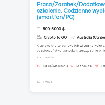
Praca/Zarabek/Dodatkow
szkolenie. Codzienne wypł
(smartfon/PC)
500-5000 $
Crypto to GO
Australia (Canb
Kryptowaluta to cyfrowa lub wirtualna waluta
bezpieczeństwa transakcji, zarządzania emis
aktywów. Zapraszamy ambitnych i odpowiedzi
Kryptowaluty
🌐💰 To praca zdalna, wymagając...
Bez doświadczenia
Bez noclegu
Bez
14-08-2024