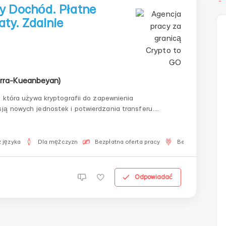
y Dochód. Płatne
aty. Zdalnie
erra-Kueanbeyan)
, która używa kryptografii do zapewnienia
ją nowych jednostek i potwierdzania transferu
alnych pracowników do pracy w dziedzinie kryptowalut!
 języka
Dla mężczyzn
Bezpłatna oferta pracy
Bez pośredników
Odpowiadać