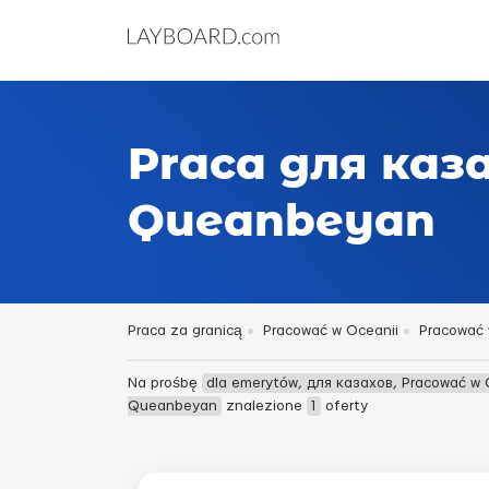
Praca для каз
Queanbeyan
Praca za granicą
Pracować w Oceanii
Pracować w
Na prośbę
dla emerytów, для казахов, Pracować w 
Queanbeyan
znalezione
1
oferty