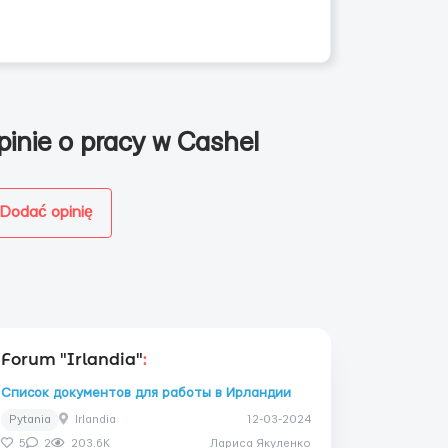
pinie o pracy w Cashel
Dodać opinię
Forum "Irlandia"
:
Список документов для работы в Ирландии
Pytania
Irlandia
12-03-2024
5
2
203.6K
Лариса Якуленко