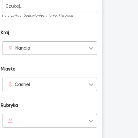
na przykład:
budowlaniec, niania, kierowca
Kraj
Irlandia
Miasto
Cashel
Rubryka
---