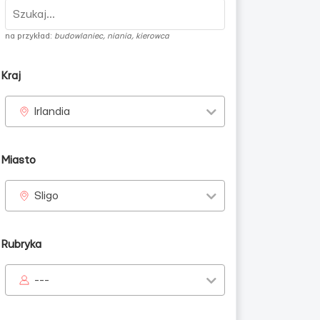
na przykład:
budowlaniec, niania, kierowca
Kraj
Irlandia
Miasto
cy
Sligo
Rubryka
---