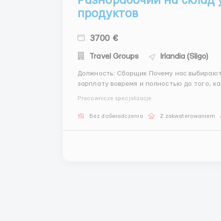
Разнорабочий на склад 
продуктов
3700 €
Travel Groups
Irlandia (Sligo)
Должность: Сборщик Почему нас выбирают: - Заработная плата: Мы всегда выплачиваем
зарплату вовремя и полностью до того, как вы уходите домой.
раза в неделю. - Жилье: Предоставляем жилье при необходимости. - Доступность: Полная
Pracownicze specjalizacje
поддержка с момента прибытия ...
Bez doświadczenia
Z zakwaterowaniem