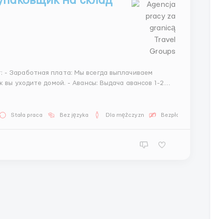
упаковщик на склад
 - Авансы: Выдача авансов 1-2
Stała praca
Bez języka
Dla mężczyzn
Bezpłatna oferta pra