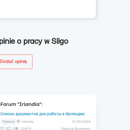
pinie o pracy w Sligo
Dodać opinię
Forum "Irlandia"
:
Список документов для работы в Ирландии
Pytania
Irlandia
12-03-2024
5
2
204.1K
Лариса Якуленко