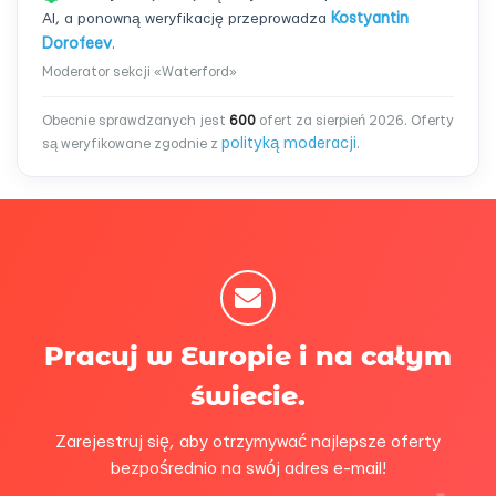
AI, a ponowną weryfikację przeprowadza
Kostyantin
Dorofeev
.
Moderator sekcji «Waterford»
Obecnie sprawdzanych jest
600
ofert za sierpień 2026. Oferty
polityką moderacji
są weryfikowane zgodnie z
.
Pracuj w Europie i na całym
świecie.
Zarejestruj się, aby otrzymywać najlepsze oferty
bezpośrednio na swój adres e-mail!