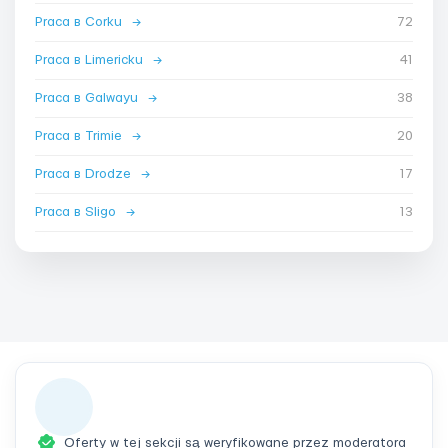
Praca в Corku
→
72
Praca в Limericku
→
41
Praca в Galwayu
→
38
Praca в Trimie
→
20
Praca в Drodze
→
17
Praca в Sligo
→
13
Oferty w tej sekcji są weryfikowane przez moderatora