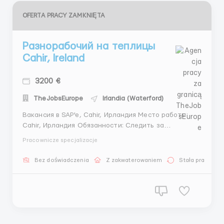
OFERTA PRACY ZAMKNIĘTA
Разнорабочий на теплицы
Cahir, Ireland
3200 €
TheJobsEurope
Irlandia (Waterford)
Вакансия в SAP'e, Cahir, Ирландия Место работы:
Cahir, Ирландия Обязанности: Следить за
растениями в теплицах. Поливать и пересаживать
Pracownicze specjalizacje
растения. Условия: Оплата: 20 евро в час. График
работы: 5 дней в неделю по 10 часов, возможность
Bez doświadczenia
Z zakwaterowaniem
Stała praca
переработок. Проживание: 50 евро н...