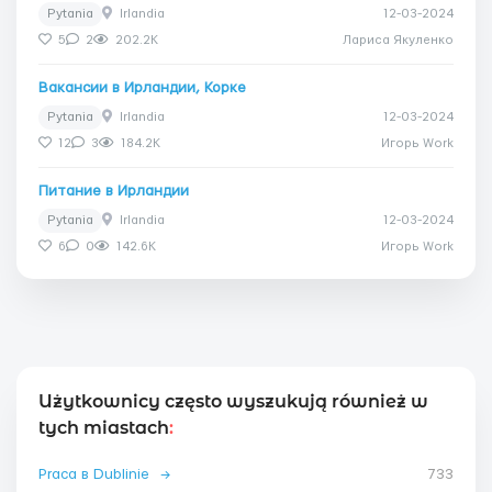
Pytania
Irlandia
12-03-2024
5
2
202.2K
Лариса Якуленко
Вакансии в Ирландии, Корке
Pytania
Irlandia
12-03-2024
12
3
184.2K
Игорь Work
Питание в Ирландии
Pytania
Irlandia
12-03-2024
6
0
142.6K
Игорь Work
Użytkownicy często wyszukują również w
tych miastach
:
Praca в Dublinie
→
733