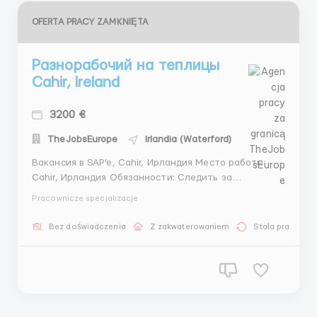
OFERTA PRACY ZAMKNIĘTA
Разнорабочий на теплицы
Cahir, Ireland
3200 €
TheJobsEurope
Irlandia (Waterford)
Вакансия в SAP'e, Cahir, Ирландия Место работы:
Cahir, Ирландия Обязанности: Следить за
растениями в теплицах. Поливать и пересаживать
Pracownicze specjalizacje
растения. Условия: Оплата: 20 евро в час. График
работы: 5 дней в неделю по 10 часов, возможность
Bez doświadczenia
Z zakwaterowaniem
Stała praca
переработок. Проживание: 50 евро н...