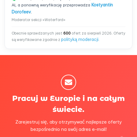
AI, a ponowną weryfikację przeprowadza
Kostyantin
Dorofeev
.
Moderator sekcji «Waterford»
Obecnie sprawdzanych jest
600
ofert za sierpień 2026. Oferty
polityką moderacji
są weryfikowane zgodnie z
.
Pracuj w Europie i na całym
świecie.
Zarejestruj się, aby otrzymywać najlepsze oferty
bezpośrednio na swój adres e-mail!