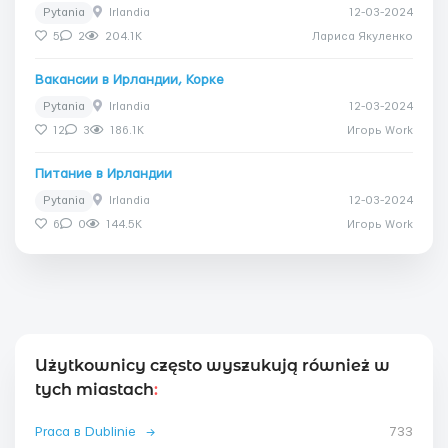
Pytania
Irlandia
12-03-2024
5
2
204.1K
Лариса Якуленко
Вакансии в Ирландии, Корке
Pytania
Irlandia
12-03-2024
12
3
186.1K
Игорь Work
Питание в Ирландии
Pytania
Irlandia
12-03-2024
6
0
144.5K
Игорь Work
Użytkownicy często wyszukują również w
tych miastach
:
Praca в Dublinie
→
733