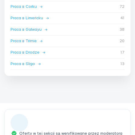
Praca в Corku
→
72
Praca в Limericku
→
41
Praca в Galwayu
→
38
Praca в Trimie
→
20
Praca в Drodze
→
17
Praca в Sligo
→
13
Oferty w tej sekcji są weryfikowane przez moderatora