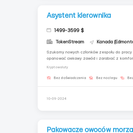
Asystent kierownika
1499-3599 $
TokenStream
Kanada (Edmont
Szukamy nowych członków zespołu do pracy z
opanować ciekawy zawód i zarabiać z komfort
oferujemy: Zarobki od 40 do 90 dolarów dziennie: Elastyczny grafik pracy, który możesz dostosować
Kryptowaluty
do siebie. Szkole...
Bez doświadczenia
Bez noclegu
Bez
10-09-2024
Pakowacze owoców morza