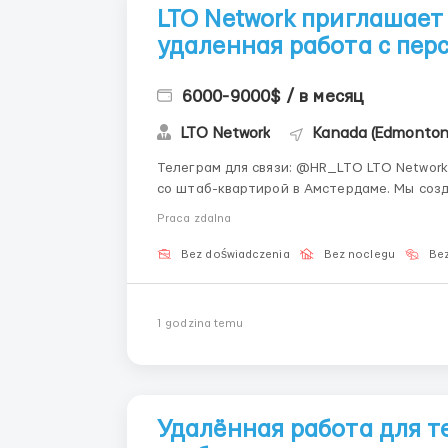
LTO Network приглашает 
удаленная работа с пер
6000-9000$ / в месяц
LTO Network
Kanada (Edmonton
Телеграм для связи: @HR_LTO LTO Network — это ведущая европейская блокчейн-платформа
со штаб-квартирой в Амстердаме. Мы соз
государственных органов (включая проек
Praca zdalna
развиваем технологии децентрализо...
Bez doświadczenia
Bez noclegu
Bez
1 godzina temu
Удалённая работа для те