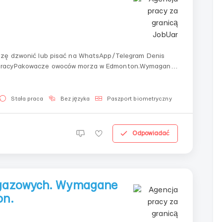
szę dzwonić lub pisać na WhatsApp/Telegram Denis
 pracyPakowacze owoców morza w Edmonton.Wymagania:
od 18 do 55 lat.Obowiązki: pakowanie, sortowanie i
Stała praca
Bez języka
Paszport biometryczny
Odpowiadać
 gazowych. Wymagane
on.