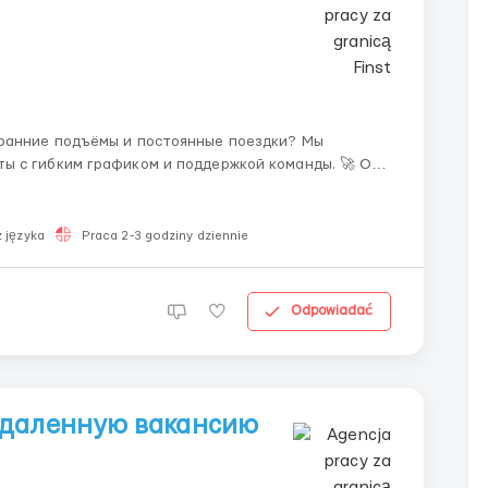
с гибким графиком и поддержкой команды. 🚀 О
онлайн и ...
 języka
Praca 2-3 godziny dziennie
Odpowiadać
удаленную вакансию