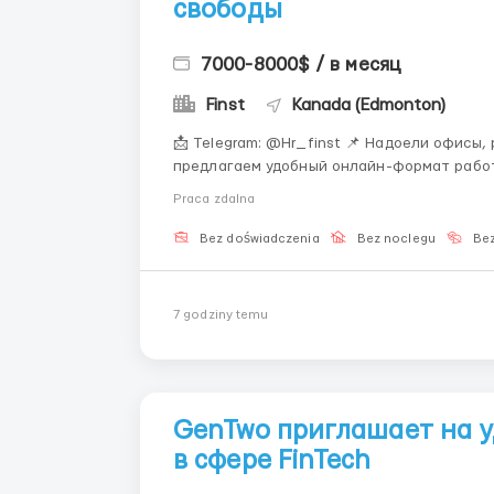
свободы
7000-8000$ / в месяц
Finst
Kanada (Edmonton)
📩 Telegram: @Hr_finst 📌 Надоели офисы, ранние подъёмы и постоянные поездки? Мы
предлагаем удобный онлайн-формат работы 
нас Наша команда развивается в digital-сфере и активно расширяет дистанционное
Praca zdalna
направление. 💻📈 Мы работаем полностью 
Bez doświadczenia
Bez noclegu
Bez
7 godziny temu
GenTwo приглашает на 
в сфере FinTech