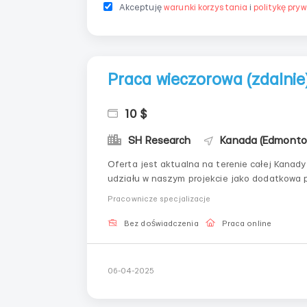
Akceptuję
warunki korzystania
i
politykę pry
Praca wieczorowa (zdalnie
10 $
SH Research
Kanada (Edmonto
Oferta jest aktualna na terenie całej Kanady
udziału w naszym projekcie jako dodatkowa 
badaniami rynku, prowadzącą badania w wielu 
Pracownicze specjalizacje
przetwarzanie info...
Bez doświadczenia
Praca online
06-04-2025