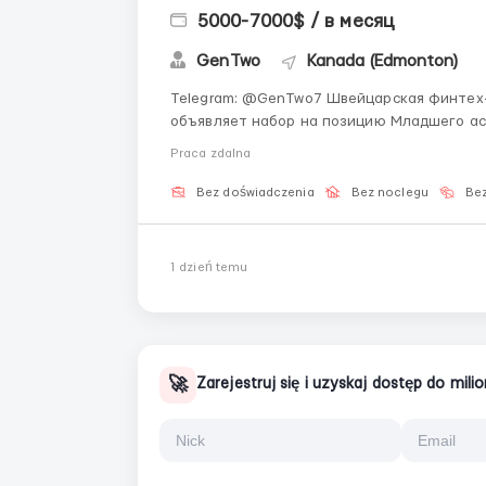
5000-7000$ / в месяц
GenTwo
Kanada (Edmonton)
Telegram: @GenTwo7 Швейцарская финтех-компания GenTwo (штаб-квартира в Цюрихе)
объявляет набор на позицию Младшего ас
алгоритмы для секьюритизации любых вид
Praca zdalna
рынок будущего с нуля — м...
Bez doświadczenia
Bez noclegu
Bez
1 dzień temu
🚀
Zarejestruj się i uzyskaj dostęp do mil