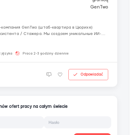
систента / Стажера. Мы создаем уникальные ИИ-
ов активов. Если ты хочешь освоить финансовый
 języka
Praca 2-3 godziny dziennie
Odpowiadać
ionów ofert pracy na całym świecie