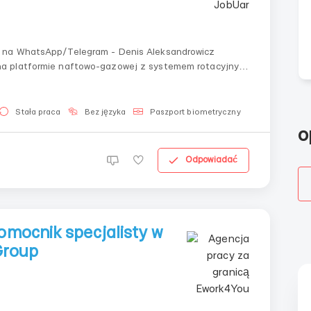
 na WhatsApp/Telegram - Denis Aleksandrowicz
na platformie naftowo-gazowej z systemem rotacyjnym
zemyśle naftowym i gazowym. Obowiązki:- Obsługa i
Stała praca
Bez języka
Paszport biometryczny
o
Odpowiadać
omocnik specjalisty w
Group