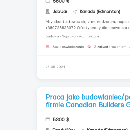
5800 €
JobUar
Kanada (Edmonton)
Aby skontaktować się z menedżerem, napisz
+380736833972 Oferty pracy dla spawacza 
oferuje możliwość wysokopłatnej pracy w pr
Budowa - Naprawa - Architektura
naprawa sprzętu- Przeprowadzan...
Bez doświadczenia
Z zakwaterowaniem
23-05-2024
Praca jako budowlaniec/p
firmie Canadian Builders 
5300 $