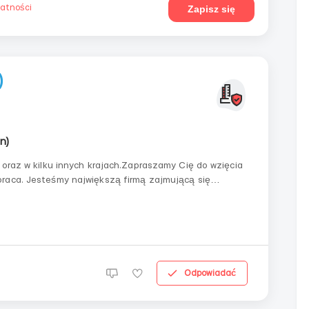
watności
Zapisz się
)
n)
 oraz w kilku innych krajach.Zapraszamy Cię do wzięcia
praca. Jesteśmy największą firmą zajmującą się
krajach na świecie. Naszym celem jest zbieranie i
Odpowiadać