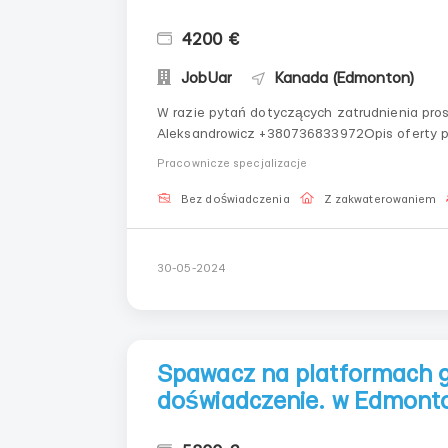
4200 €
JobUar
Kanada (Edmonton)
W razie pytań dotyczących zatrudnienia pro
Aleksandrowicz +380736833972Opis oferty
mężczyźni, kobiety, pary małżeńskie w wieku 
Pracownicze specjalizacje
kalibracja owoców morza....
Bez doświadczenia
Z zakwaterowaniem
30-05-2024
Spawacz na platformach
doświadczenie. w Edmont