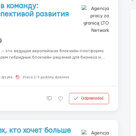
в команду:
спективой развития
)
даем гибридные блокчейн-решения для бизнеса и
ты для ООН), автоматизируем документооборот и
 języka
Praca 2-3 godziny dziennie
Odpowiadać
х, кто хочет больше