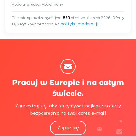
Moderator sekcji «Duchhan»
Obecnie sprawdzanych jest
830
ofert za sierpień 2026. Oferty
polityką moderacji
są weryfikowane zgodnie z
.
Pracuj w Europie i na całym
świecie.
Zarejestruj się, aby otrzymywać najlepsze oferty
bezpośrednio na swój adres e-mail!
Zapisz się