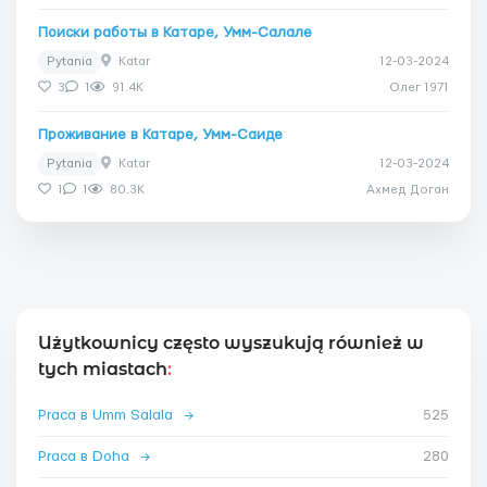
Поиски работы в Катаре, Умм-Салале
Pytania
Katar
12-03-2024
3
1
91.4K
Олег 1971
Проживание в Катаре, Умм-Саиде
Pytania
Katar
12-03-2024
1
1
80.3K
Ахмед Доган
Użytkownicy często wyszukują również w
tych miastach
:
Praca в Umm Salala
→
525
Praca в Doha
→
280