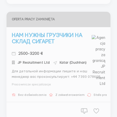
OFERTA PRACY ZAMKNIĘTA
НАМ НУЖНЫ ГРУЗЧИКИ НА
СКЛАД СИГАРЕТ
2500-3200 €
JP Recruitment Ltd
Katar (Duchhan)
Для детальной информации пишите и наш
менеджер вас проконсультирует: +44 7393 078608 -
WhatsApp +44 7551 683227 - Telegram •Современное
Pracownicze specjalizacje
оборудование для эффективной и безопасной
работы ⚒️ •Питание/проживание за счет компании
Bez doświadczenia
Z zakwaterowaniem
Stała praca
🏠 Для детальной информации пишите и наш...