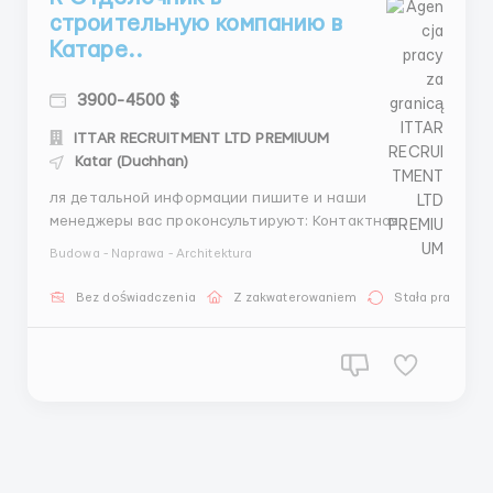
строительную компанию в
Катаре..
3900-4500 $
ITTAR RECRUITMENT LTD PREMIUUM
Katar (Duchhan)
ля детальной информации пишите и наши
менеджеры вас проконсультируют: Контактная
информация Менеджер: Александра Зуева 📱
Budowa - Naprawa - Architektura
WhatsApp: +44 7746 531046 +44 7351 193874 💬
Telegram: +44 7535 843352 @Zueva_Alexandra ❗️ С
Bez doświadczenia
Z zakwaterowaniem
Stała praca
гражданами Украины не сотрудничаем! Проверенное
агентство по труд...