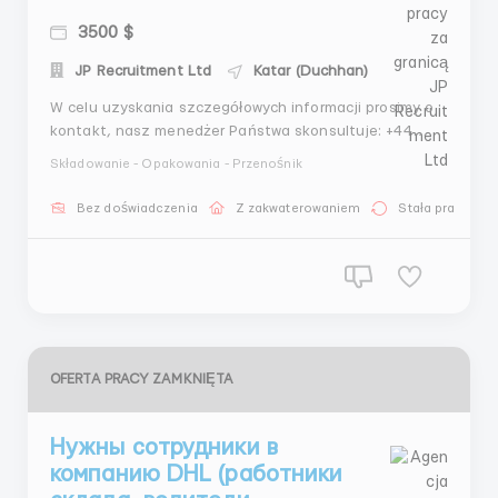
3500 $
JP Recruitment Ltd
Katar (Duchhan)
W celu uzyskania szczegółowych informacji prosimy o
kontakt, nasz menedżer Państwa skonsultuje: +44
7393 078608 - WhatsApp +44 7551 683227 - Telegram
Składowanie - Opakowania - Przenośnik
Wymagania dla kandydatów: mężczyźni/kobiety/pary
małżeńskie do 60 roku życia. Obowiązki: Dostarczanie
Bez doświadczenia
Z zakwaterowaniem
Stała praca
towarów na linii produkcyjnej, żeby za...
OFERTA PRACY ZAMKNIĘTA
Нужны сотрудники в
компанию DHL (работники