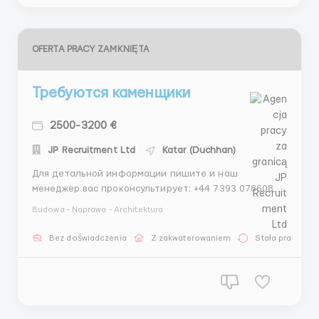
OFERTA PRACY ZAMKNIĘTA
Требуются каменщики
2500-3200 €
JP Recruitment Ltd
Katar (Duchhan)
Для детальной информации пишите и наш
менеджер вас проконсультирует: +44 7393 078608 -
WhatsApp +44 7551 683227 - Telegram О компании:
Budowa - Naprawa - Architektura
Польская строительная организация приглашает
опытных каменщиков присоединиться к нашей
Bez doświadczenia
Z zakwaterowaniem
Stała praca
команде для работы на стройке в Бельгии. О нас:
Мы ...