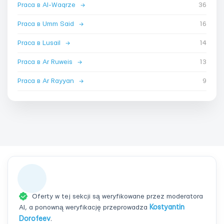
Praca в Al-Waqrze
→
36
Praca в Umm Said
→
16
Praca в Lusail
→
14
Praca в Ar Ruweis
→
13
Praca в Ar Rayyan
→
9
Oferty w tej sekcji są weryfikowane przez moderatora
AI, a ponowną weryfikację przeprowadza
Kostyantin
Dorofeev
.