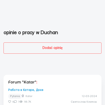
opinie o pracy w Duchan
Dodać opinię
Forum "Katar"
:
Работа в Катаре, Дохе
Pytania
Katar
12-03-2024
6
1
96.7K
Святослав Климов