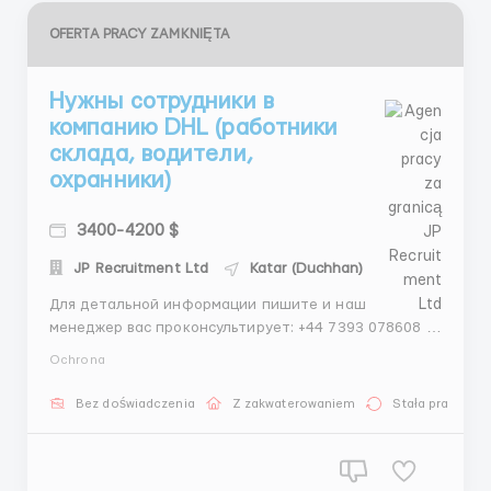
OFERTA PRACY ZAMKNIĘTA
Нужны сотрудники в
компанию DHL (работники
склада, водители,
охранники)
3400-4200 $
JP Recruitment Ltd
Katar (Duchhan)
Для детальной информации пишите и наш
менеджер вас проконсультирует: +44 7393 078608 -
WhatsApp +44 7551 683227 - Telegram Заработная
Ochrona
плата: Работники склада – 5000€ Водители - 5300€
Охранники - 3000-3500€ DHL - крупная компания
Bez doświadczenia
Z zakwaterowaniem
Stała praca
почтовых услуг, ищет с...