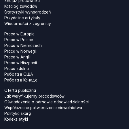
Znajdź pracownika
Katalog zawodów
Statystyki wynagrodzeń
Przydatne artykuły
Wiadomości z zagranicy
Praca w Europie
Praca w Polsce
Praca w Niemczech
Praca w Norwegii
Praca w Anglii
Praca w Hiszpanii
Praca zdalna
Работа в США
Работа в Канадe
Oferta publiczna
Jak weryfikujemy pracodawców
Oświadczenie o odmowie odpowiedzialności
Współczesne potwierdzenie niewolnictwa
Polityka skarg
Kodeks etyki