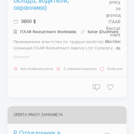
склада, водители,
охранники)
3800 $
ITAAR Recruitment Worldwide
Katar (Duchhan)
Проверенное агентство по трудоустройству за
границей ITAAR Recruitment Agency Ltd: Company
Number 12549618 Наши гарантии: - Более 4 лет
Ochrona
опыта на рынке трудоустройства - Лицензия на
трудоустройство - Более 70000 тысяч
Bez doświadczenia
Z zakwaterowaniem
Stała praca
трудоустроенных клиентов -Является членом REC
(Конфедерации подбора и трудоус...
OFERTA PRACY ZAMKNIĘTA
R Отделочник в