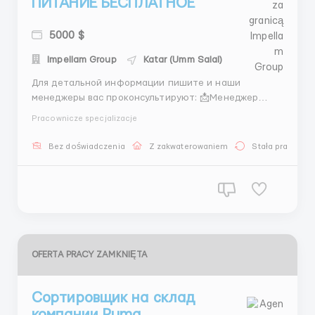
ПИТАНИЕ БЕСПЛАТНОЕ
5000 $
Impellam Group
Katar (Umm Salal)
Для детальной информации пишите и наши
менеджеры вас проконсультируют: 📩Менеджер
Микита: +44 7534 468558 (Telegram) + 44 7404
Pracownicze specjalizacje
547380 (What’sApp) + 44 7572 191944 (What’sApp) 📩
Менеджер Vladimir Tsukanov: WhatsApp Business:
Bez doświadczenia
Z zakwaterowaniem
Stała praca
+447351162090 WhatsApp +447440341989 Telegram:
+44756271...
OFERTA PRACY ZAMKNIĘTA
Сортировщик на склад
компании Puma