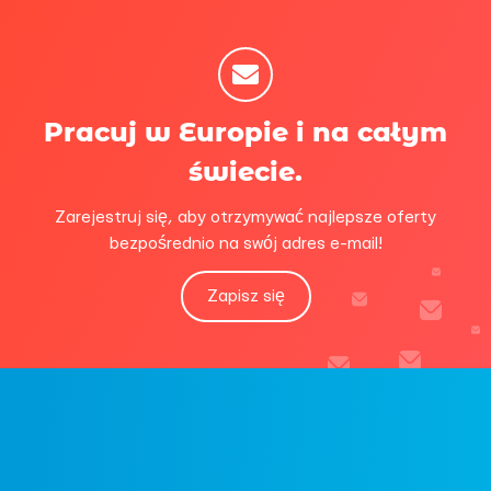
Pracuj w Europie i na całym
świecie.
Zarejestruj się, aby otrzymywać najlepsze oferty
bezpośrednio na swój adres e-mail!
Zapisz się