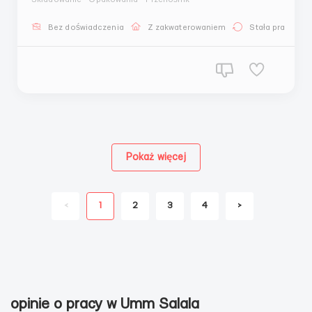
Важно! Работа без больших физических нагрузок и
вредных факторов (не конвейер). ⏰ГРАФИК РАБОТЫ:
Bez doświadczenia
Z zakwaterowaniem
Stała praca
5 дней по 8 часов есть овертайм, по желанию
можн...
Pokaż więcej
<
1
2
3
4
>
opinie o pracy w Umm Salala