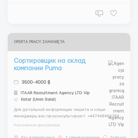
(Конфедерации подбора и трудоус...
OFERTA PRACY ZAMKNIĘTA
Сортировщик на склад
компании Puma
3500-4000 $
ITAAR Recruitment Agency LTD Vip
Katar (Umm Salal)
Для детальной информации пишите и наши
менеджеры вас проконсультируют: +447448462789 -
Whatsapp +447529429498 - Telegram Проверенное
Pracownicze specjalizacje
агентство по трудоустройству за границей ITAAR
Recruitment Agency Ltd: Company Number 12549618
Bez doświadczenia
Z zakwaterowaniem
Stała praca