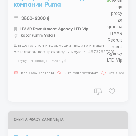
компании Puma
2500-3200 $
ITAAR Recruitment Agency LTD Vip
Katar (Umm Salal)
Для детальной информации пишите и наши
менеджеры вас проконсультируют: +46737637231 -
Telegram +447535239386- Whatsapp Проверенное
Fabryky - Produkcja - Przemysł
агентство по трудоустройству за границей ITAAR
Recruitment Agency Ltd: Company Number 12549618
Bez doświadczenia
Z zakwaterowaniem
Stała praca
Наши гарантии: - Более 4 лет опыта на рынке
трудоустройств...
OFERTA PRACY ZAMKNIĘTA