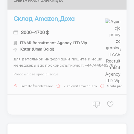
OFERTA PRACY ZAMKNIĘTA
Склад Amazon,Доха
3000-4700 $
ITAAR Recruitment Agency LTD Vip
Katar (Umm Salal)
Для детальной информации пишите и наши
менеджеры вас проконсультируют: +447448462789 -
Whatsapp +447529429498 - Telegram Проверенное
Pracownicze specjalizacje
агентство по трудоустройству за границей ITAAR
Recruitment Agency Ltd: Company Number 12549618
Bez doświadczenia
Z zakwaterowaniem
Stała praca
Наши гарантии: - Более 4 лет опыта на рынке
трудоустройс...