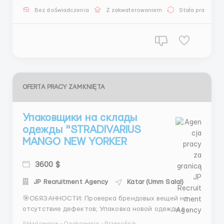
трудоустройство - Более 70000 тысяч
Bez doświadczenia
Z zakwaterowaniem
Stała praca
трудоустроенных клиентов -Является членом REC
(Конфедерации подбора и трудоус...
OFERTA PRACY ZAMKNIĘTA
Упаковщики на склады
одежды "STRADIVARIUS
MANGO NEW YORKER
3600 $
JP Recruitment Agency
Katar (Umm Salal)
🎯ОБЯЗАННОСТИ: Проверка брендовых вещей на
отсутствие дефектов; Упаковка новой одежды в
коробки; Маркировка, подготовка к отправке.
Składowanie - Opakowania - Przenośnik