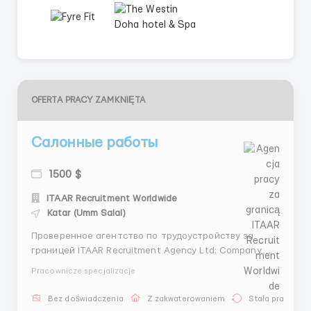
OFERTA PRACY ZAMKNIĘTA
Салонные работы
1500 $
ITAAR Recruitment Worldwide
Katar (Umm Salal)
Проверенное агентство по трудоустройству за
границей ITAAR Recruitment Agency Ltd: Company
Number 12549618 Наши гарантии: - Более 4 лет
Pracownicze specjalizacje
опыта на рынке трудоустройства - Лицензия на
трудоустройство - Более 70000 тысяч
Bez doświadczenia
Z zakwaterowaniem
Stała praca
трудоустроенных клиентов -Является членом REC