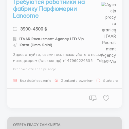
Требуются работники на
фабрику Парфюмерии
Lancome
3900-4500 $
ITAAR Recruitment Agency LTD Vip
Katar (Umm Salal)
Здравствуйте, свяжитесь пожалуйста с нашим
менеджером (Александр) +447960224335 - Telegram
+447448940355 - WhatsApp Проверенное агентство
Pracownicze specjalizacje
по трудоустройству за границей ITAAR Recruitment
Agency Ltd: Company Number 12549618 Наши
Bez doświadczenia
Z zakwaterowaniem
Stała praca
гарантии: - Более 4 лет опыта на рынке
трудоустройства ...
OFERTA PRACY ZAMKNIĘTA