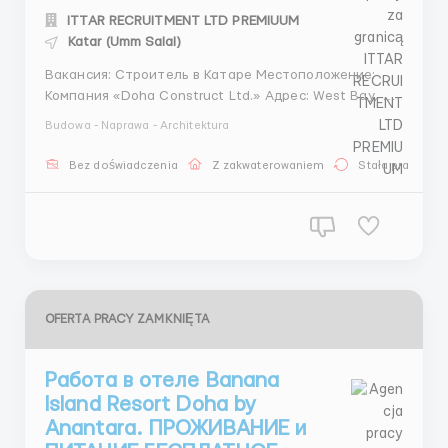
ITTAR RECRUITMENT LTD PREMIUUM
Katar (Umm Salal)
Вакансия: Строитель в Катаре Местоположение:
Компания «Doha Construct Ltd.» Адрес: West Bay, Al
Fardan Office Tower, Building 3, Doha, Qatar Работа в
Budowa - Naprawa - Architektura
Катаре — это уникальная возможность окунуться в
мир современных технологий, масштабных
Bez doświadczenia
Z zakwaterowaniem
Stała praca
проектов и высокого уровня жизни в од...
OFERTA PRACY ZAMKNIĘTA
Работа в отеле Banana
Island Resort Doha by
Anantara. ПРОЖИВАНИЕ и