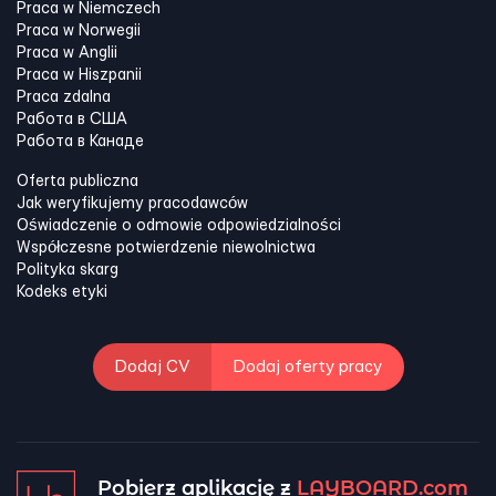
Praca w Niemczech
Praca w Norwegii
Praca w Anglii
Praca w Hiszpanii
Praca zdalna
Работа в США
Работа в Канадe
Oferta publiczna
Jak weryfikujemy pracodawców
Oświadczenie o odmowie odpowiedzialności
Współczesne potwierdzenie niewolnictwa
Polityka skarg
Kodeks etyki
Dodaj CV
Dodaj oferty pracy
Pobierz aplikację z
LAYBOARD.com