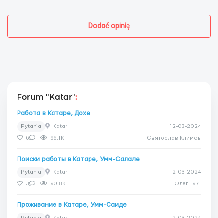
Dodać opinię
Forum "Katar"
:
Работа в Катаре, Дохе
Pytania
Katar
12-03-2024
6
1
96.1K
Святослав Климов
Поиски работы в Катаре, Умм-Салале
Pytania
Katar
12-03-2024
3
1
90.8K
Олег 1971
Проживание в Катаре, Умм-Саиде
Pytania
Katar
12-03-2024