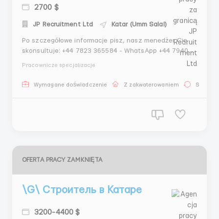
2700 $
JP Recruitment Ltd
Katar (Umm Salal)
Po szczegółowe informacje pisz, nasz menedżer Cię
skonsultuje: +44 7823 365584 - WhatsApp +44 7940
569046 - Telegram Sprawdzone agencje zatrudnienia
Pracownicze specjalizacje
za granicą JP_Recruitment_Ltd Nasze gwarancje: -
Ponad 4 lata doświadczenia na rynku pracy; - Licencja
Wymagane doświadczenie
Z zakwaterowaniem
Stała pr
na zatrudnienie; - Ponad 7...
OFERTA PRACY ZAMKNIĘTA
\G\ Строитель в Катаре
3200-4400 $