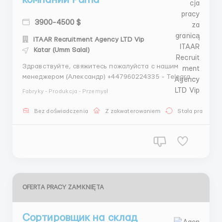
3900-4500 $
ITAAR Recruitment Agency LTD Vip
Katar (Umm Salal)
Здравствуйте, свяжитесь пожалуйста с нашим
менеджером (Александр) +447960224335 - Telegram
+447448940355 - WhatsApp Проверенное агентство
Fabryky - Produkcja - Przemysł
по трудоустройству за границей ITAAR Recruitment
Agency Ltd: Company Number 12549618 Наши
Bez doświadczenia
Z zakwaterowaniem
Stała praca
гарантии: - Более 4 лет опыта на рынке
трудоустройства ...
OFERTA PRACY ZAMKNIĘTA
Сортировщик на склад