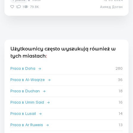
1
1
79.8K
Ахмед Доган
Użytkownicy często wyszukują również w
tych miastach
:
Praca в Doha
→
280
Praca в Al-Waqrze
→
36
Praca в Duchan
→
18
Praca в Umm Said
→
16
Praca в Lusail
→
14
Praca в Ar Ruweis
→
13