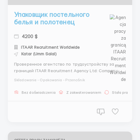
Упаковщик постельного
белья и полотенец
4200 $
ITAAR Recruitment Worldwide
Katar (Umm Salal)
Проверенное агентство по трудоустройству за
границей ITAAR Recruitment Agency Ltd: Company
Number 12549618 Наши гарантии: - Более 4 лет
Składowanie - Opakowania - Przenośnik
опыта на рынке трудоустройства - Лицензия на
трудоустройство - Более 70000 тысяч
Bez doświadczenia
Z zakwaterowaniem
Stała praca
трудоустроенных клиентов -Является членом REC
(Конфедерации подбора и трудоус...