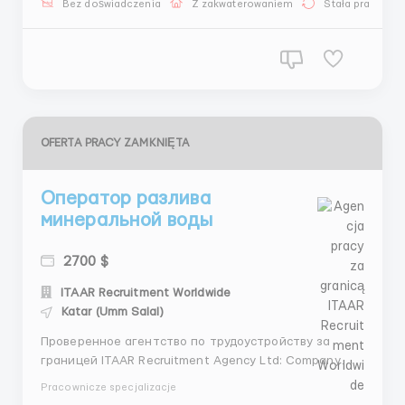
Bez doświadczenia
Z zakwaterowaniem
Stała praca
представительства по всему миру, из них 12 в
Катаре, г. Доха . Caribou Coffee...
OFERTA PRACY ZAMKNIĘTA
Оператор разлива
минеральной воды
2700 $
ITAAR Recruitment Worldwide
Katar (Umm Salal)
Проверенное агентство по трудоустройству за
границей ITAAR Recruitment Agency Ltd: Company
Number 12549618 Наши гарантии: - Более 4 лет
Pracownicze specjalizacje
опыта на рынке трудоустройства - Лицензия на