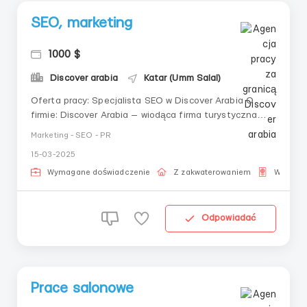
SEO, marketing
1000 $
Discover arabia
Katar (Umm Salal)
Oferta pracy: Specjalista SEO w Discover Arabia O
firmie: Discover Arabia — wiodąca firma turystyczna
specjalizująca się w wycieczkach i aktywnym
Marketing - SEO - PR
wypoczynku w Katarze i regionie. Szukamy
15-03-2025
doświadczonego specjalisty SEO, który pomoże nam
poprawić widoczność w wyszukiwarkach i przyciągnąć
Wymagane doświadczenie
Z zakwaterowaniem
Wiza pr
więcej ...
Odpowiadać
Prace salonowe