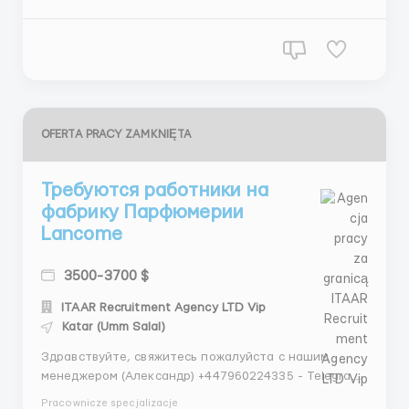
месяц. Работодатель предоставляет: пр...
OFERTA PRACY ZAMKNIĘTA
Требуются работники на
фабрику Парфюмерии
Lancome
3500-3700 $
ITAAR Recruitment Agency LTD Vip
Katar (Umm Salal)
Здравствуйте, свяжитесь пожалуйста с нашим
менеджером (Александр) +447960224335 - Telegram
+447448940355 - WhatsApp Проверенное агентство
Pracownicze specjalizacje