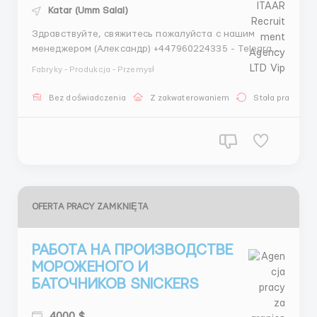
Katar (Umm Salal)
Здравствуйте, свяжитесь пожалуйста с нашим
менеджером (Александр) +447960224335 - Telegram
+447448940355 - WhatsApp Наши гарантии: - Более
Fabryky - Produkcja - Przemysł
4 лет опыта на рынке трудоустройства - Лицензия
на трудоустройство - Более 70000 тысяч
Bez doświadczenia
Z zakwaterowaniem
Stała praca
трудоустроенных клиентов -Является членом REC
(Конфедерац...
OFERTA PRACY ZAMKNIĘTA
РАБОТА НА ПРОИЗВОДСТВЕ
МОРОЖЕНОГО И
БАТОЧНИКОВ SNICKERS
4000 $