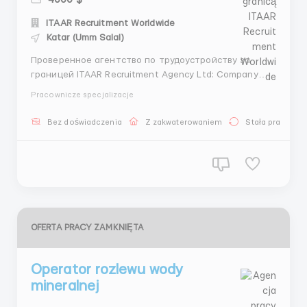
ITAAR Recruitment Worldwide
Katar (Umm Salal)
Проверенное агентство по трудоустройству за
границей ITAAR Recruitment Agency Ltd: Company
Number 12549618 Наши гарантии: - Более 4 лет
Pracownicze specjalizacje
опыта на рынке трудоустройства - Лицензия на
трудоустройство - Более 70000 тысяч
Bez doświadczenia
Z zakwaterowaniem
Stała praca
трудоустроенных клиентов -Является членом REC
(Конфедерации подбора и трудоус...
OFERTA PRACY ZAMKNIĘTA
Operator rozlewu wody
mineralnej