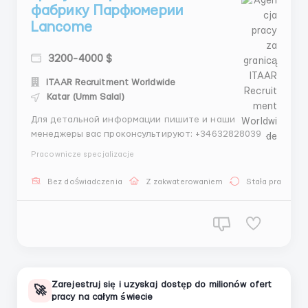
фабрику Парфюмерии
Lancome
3200-4000 $
ITAAR Recruitment Worldwide
Katar (Umm Salal)
Для детальной информации пишите и наши
менеджеры вас проконсультируют: +34632828039 -
Telegram +447529306178 - Whatsapp Проверенное
Pracownicze specjalizacje
агентство по трудоустройству за границей ITAAR
Recruitment Agency Ltd: Company Number 12549618
Bez doświadczenia
Z zakwaterowaniem
Stała praca
Наши гарантии: - Более 4 лет опыта на рынке
трудоустройст...
Zarejestruj się i uzyskaj dostęp do milionów ofert
🚀
pracy na całym świecie