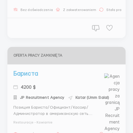
по трудоустройству за границей ITAAR Recruitment
Agency Ltd: Company Number 12549618 Наши
Bez doświadczenia
Z zakwaterowaniem
Stała praca
гарантии: - Более 4 лет опыта на рынке
трудоустройства ...
OFERTA PRACY ZAMKNIĘTA
Бариста
4200 $
JP Recruitment Agency
Katar (Umm Salal)
Позиция Бариста/Официант/Кассир/
Администратор в американскую сеть
кофеен"Caribou Coffee". Компания была основана в
Restauracje - Kawiarnie
городе Эдина, штат Миннесота, в 1992 году. По
состоянию на май 2019 года, компания имеет 603