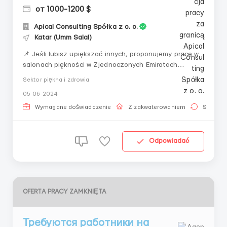
от 1000-1200 $
Apical Consulting Spółka z o. o.
Katar (Umm Salal)
📌 Jeśli lubisz upiększać innych, proponujemy pracę w
salonach piękności w Zjednoczonych Emiratach
Arabskich, Kuwejcie, Arabii Saudyjskiej, Katarze 🌅☀ ⬇
Sektor piękna i zdrowia
Czekamy na Ciebie, jeśli jesteś:💅 Mistrzem manicure
05-06-2024
👀 Mistrzem przedłużania rzęs💆‍♀ Masażystą💇‍♀
Stylistą-kolorystą / barberem👩‍💻 Admini...
Wymagane doświadczenie
Z zakwaterowaniem
Stała pr
Odpowiadać
OFERTA PRACY ZAMKNIĘTA
Требуются работники на