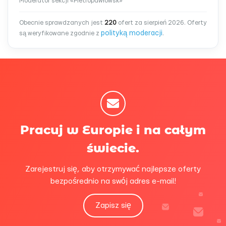
Moderator sekcji «Pietropawłowsk»
Obecnie sprawdzanych jest
220
ofert za sierpień 2026. Oferty
polityką moderacji
są weryfikowane zgodnie z
.
Pracuj w Europie i na całym
świecie.
Zarejestruj się, aby otrzymywać najlepsze oferty
bezpośrednio na swój adres e-mail!
Zapisz się