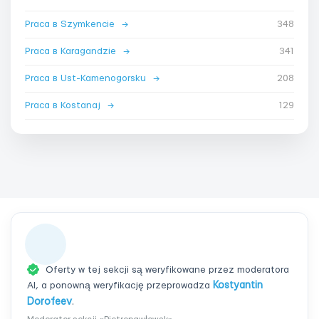
Praca в Szymkencie
→
348
Praca в Karagandzie
→
341
Praca в Ust-Kamenogorsku
→
208
Praca в Kostanaj
→
129
Oferty w tej sekcji są weryfikowane przez moderatora
AI, a ponowną weryfikację przeprowadza
Kostyantin
Dorofeev
.