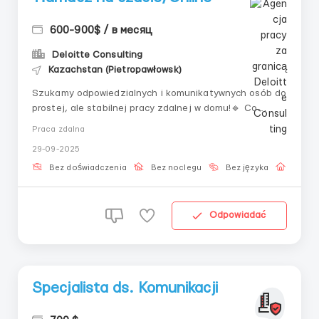
600-900$ / в месяц
Deloitte Consulting
Kazachstan (Pietropawłowsk)
Szukamy odpowiedzialnych i komunikatywnych osób do
prostej, ale stabilnej pracy zdalnej w domu!🔹 Co
należy robić?— Prowadzić korespondencję w czatach🔹
Praca zdalna
Co oferujemy?✅ Praca całkowicie zdalna – pracuj z
29-09-2025
domu lub z dowolnego wygodnego miejsca✅ Zaliczka
już po 14 dniach✅ Szkolenie dla począt...
Bez doświadczenia
Bez noclegu
Bez języka
Praca 
Odpowiadać
Specjalista ds. Komunikacji