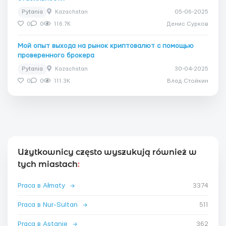
Pytania
Kazachstan
05-06-2025
0
0
116.7K
Денис Сурков
Мой опыт выхода на рынок криптовалют с помощью
проверенного брокера
Pytania
Kazachstan
30-04-2025
0
0
111.3K
Влад Стойкин
Użytkownicy często wyszukują również w
tych miastach
:
Praca в Ałmaty
→
3374
Praca в Nur-Sultan
→
511
Praca в Astanie
→
362