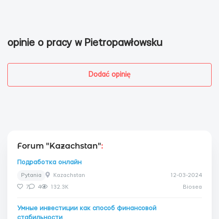
opinie o pracy w Pietropawłowsku
Dodać opinię
Forum "Kazachstan"
:
Подработка онлайн
Pytania
Kazachstan
12-03-2024
7
4
132.3K
Biosea
Умные инвестиции как способ финансовой
стабильности