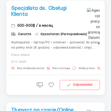
Specjalista ds. Obsługi
Klienta
600-900$ / в месяц
Deloitte
Kazachstan (Pietropawłowsk)
Wymagania: - laptop/PC i internet - gotowość do pracy
na pełny etat (8 godzin) - odpowiedzialność i chęć
pomagania ludziom. Obowiązki: - komunikacja z
Praca zdalna
klientami na czatach - udzielanie prostych informacji i
27-11-2025
pomoc. Oferujemy: - komfortowe warunki pracy -
przyjazne wsparcie zespołu - dog...
Bez doświadczenia
Bez noclegu
Stała praca
Bez j
Odpowiadać
Tłumacz na czacie/Online