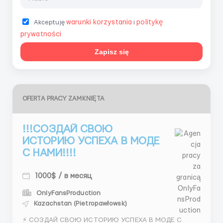
warunki korzystania
politykę
Akceptuję
i
prywatności
Zapisz się
OFERTA PRACY ZAMKNIĘTA
!!!СОЗДАЙ СВОЮ
ИСТОРИЮ УСПЕХА В МОДЕ
С НАМИ!!!!
1000$ / в месяц
OnlyFansProduction
Kazachstan (Pietropawłowsk)
⚡️ СОЗДАЙ СВОЮ ИСТОРИЮ УСПЕХА В МОДЕ С