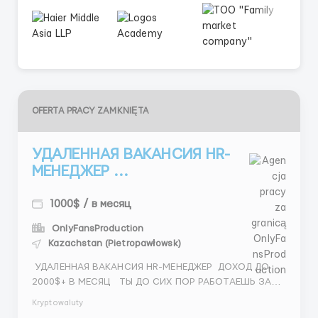
OFERTA PRACY ZAMKNIĘTA
УДАЛЕННАЯ ВАКАНСИЯ HR-
МЕНЕДЖЕР ...
1000$ / в месяц
OnlyFansProduction
Kazachstan (Pietropawłowsk)
УДАЛЕННАЯ ВАКАНСИЯ HR-МЕНЕДЖЕР ДОХОД ДО
2000$+ В МЕСЯЦ ТЫ ДО СИХ ПОР РАБОТАЕШЬ ЗА
КОПЕЙКИ? ТРАТИШЬ ВРЕМЯ — И НЕ ВИДИШЬ
Kryptowaluty
РЕЗУЛЬТАТА? ХВАТИТ. ПОРА МЕНЯТЬ ЭТО. ЧТО