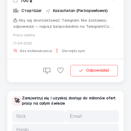
700 $
СтартШаг
Kazachstan (Pietropawłowsk)
📩 Aby się skontaktować: Telegram: Nie zostawiaj
odpowiedzi — napisz bezpośrednio na Telegram!Co
trzeba robić:• Prowadzenie rozmów w czacie online,
Praca zdalna
utrzymywanie zainteresowania klientów.•
17-04-2025
Odpowiadanie na pytania i proponowanie tematów do
rozmowy.Warunki pracy:• Praca zdalna z el...
Bez doświadczenia
Dla mężczyzn
Odpowiadać
Zarejestruj się i uzyskaj dostęp do milionów ofert
🚀
pracy na całym świecie