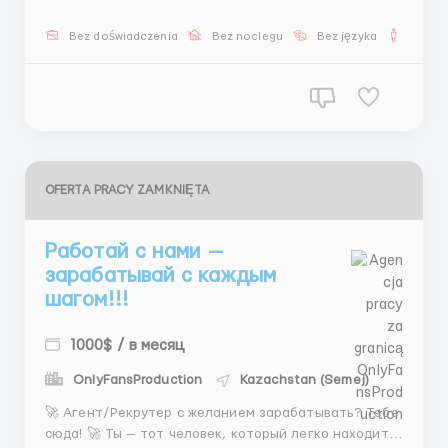
направлений! С нами твои мечты о моде станут
реальностью. Что тебе предстоит делать: 🩵
Bez doświadczenia
Bez noclegu
Bez języka
Dla m
Подбирать лучших моделей! 🩵 Отбирать фото,
которые будут вдохновлять! 🩵 Объясн...
OFERTA PRACY ZAMKNIĘTA
Работай с нами —
зарабатывай с каждым
шагом!!!
1000$ / в месяц
OnlyFansProduction
Kazachstan (Semej)
🚀 Агент/Рекрутер с желанием зарабатывать? Тебе
сюда! 🚀 Ты — тот человек, который легко находит