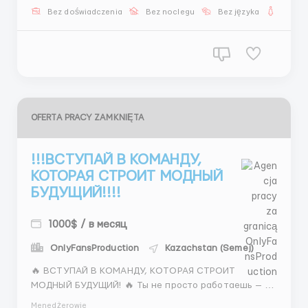
2 субботы 👉 ВЫБОР ДЕЛАЕТСЯ ЗА 10 СЕКУНД 📲
Bez doświadczenia
Bez noclegu
Bez języka
Dla ko
@Stas_WR10 ...
OFERTA PRACY ZAMKNIĘTA
!!!ВСТУПАЙ В КОМАНДУ,
КОТОРАЯ СТРОИТ МОДНЫЙ
БУДУЩИЙ!!!!
1000$ / в месяц
OnlyFansProduction
Kazachstan (Semej)
🔥 ВСТУПАЙ В КОМАНДУ, КОТОРАЯ СТРОИТ
МОДНЫЙ БУДУЩИЙ! 🔥 Ты не просто работаешь — ты
строишь карьеру в одном из самых крутых
Menedżerowie