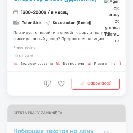
1300-2000$ / в месяц
TalentLink
Kazachstan (Semej)
Планируете перейти в онлайн-сферу и получать
фиксированный доход? Предлагаем позицию
оператора чата — взаимодействие только текстом,
Praca zdalna
без телефонных переговоров и вложений.
09-07-2026
Предложение актуально для кандидатов,
нацеленных на удаленную работу, имеющих навыки
Bez doświadczenia
Bez noclegu
Praca online
Dla 
работы с ПК и желающих освоить ал...
Odpowiadać
OFERTA PRACY ZAMKNIĘTA
Наборщик текстов на дому