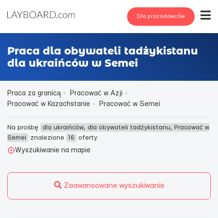
Dla pracodawców
Praca dla obywateli tadżykistanu
dla ukraińców w Semei
Praca za granicą
Pracować w Azji
Pracować w Kazachstanie
Pracować w Semei
Na prośbę
dla ukraińców, dla obywateli tadżykistanu, Pracować w
Semei
znalezione
16
oferty
Wyszukiwanie na mapie
Zaawansowane wyszukiwanie