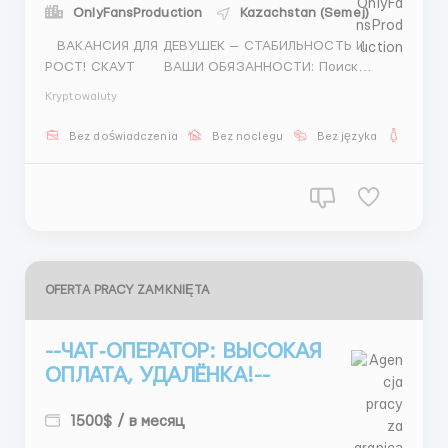
OnlyFansProduction
Kazachstan (Semej)
ВАКАНСИЯ ДЛЯ ДЕВУШЕК — СТАБИЛЬНОСТЬ И
РОСТ! СКАУТ ВАШИ ОБЯЗАННОСТИ: Поиск
перспективных девушек Сбор фото и оформление
Kryptowaluty
Создание презентаций Коммуникация
Предложение сотрудничества ДОХОД: Фикс 400–
Bez doświadczenia
Bez noclegu
Bez języka
Dla ko
80...
OFERTA PRACY ZAMKNIĘTA
--ЧАТ‑ОПЕРАТОР: ВЫСОКАЯ
ОПЛАТА, УДАЛЁНКА!--
1500$ / в месяц