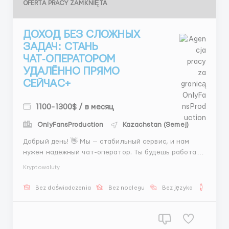
OFERTA PRACY ZAMKNIĘTA
ДОХОД БЕЗ СЛОЖНЫХ
ЗАДАЧ: СТАНЬ
ЧАТ‑ОПЕРАТОРОМ
УДАЛЁННО ПРЯМО
СЕЙЧАС+
1100-1300$ / в месяц
OnlyFansProduction
Kazachstan (Semej)
Добрый день! 👋 Мы — стабильный сервис, и нам
нужен надёжный чат-оператор. Ты будешь работать
из дома, общаться с клиентами, помогать им с
Kryptowaluty
выбором и договариваться о встречах. Никакой
«серой» схемы: оклад + процент, всё официально в
Bez doświadczenia
Bez noclegu
Bez języka
Dla m
рамках договорённостей. Подойдёт даже без опыта.
💼...