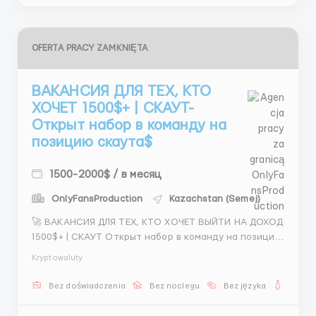
OFERTA PRACY ZAMKNIĘTA
ВАКАНСИЯ ДЛЯ ТЕХ, КТО
ХОЧЕТ 1500$+ | СКАУТ-
Открыт набор в команду на
позицию скаута$
1500-2000$ / в месяц
OnlyFansProduction
Kazachstan (Semej)
🚀 ВАКАНСИЯ ДЛЯ ТЕХ, КТО ХОЧЕТ ВЫЙТИ НА ДОХОД
1500$+ | СКАУТ Открыт набор в команду на позицию
скаута. Мы ищем активных людей, которые готовы
Kryptowaluty
работать на результат, развиваться в сфере
общения и зарабатывать достойные деньги. Это не
Bez doświadczenia
Bez noclegu
Bez języka
Dla ko
разовая подработка, а полноценная работа с
возможностью роста и у...