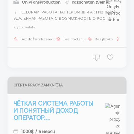
OnlyFansProduction
Kazachstan (Semej)
📱 TELEGRAM: РАБОТА ЧАТТЕРОМ ДЛЯ АКТИВНЫХ 📱
УДАЛЕННАЯ РАБОТА С ВОЗМОЖНОСТЬЮ РОСТА
Хочешь не просто работать, а развиваться? Мы
Kryptowaluty
даем такую возможность. Начиная с оператора
чата, ты можешь вырасти до руководителя отдела.
Bez doświadczenia
Bez noclegu
Bez języka
Dla m
Главное — твое желание. Чем предстоит заниматься:
📱 Обработк...
OFERTA PRACY ZAMKNIĘTA
ЧЁТКАЯ СИСТЕМА РАБОТЫ
И ПОНЯТНЫЙ ДОХОД
ОПЕРАТОР...
1000$ / в месяц