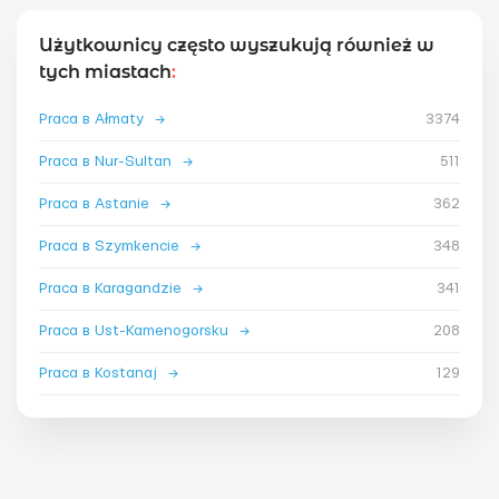
Użytkownicy często wyszukują również w
tych miastach
:
Praca в Ałmaty
→
3374
Praca в Nur-Sultan
→
511
Praca в Astanie
→
362
Praca в Szymkencie
→
348
Praca в Karagandzie
→
341
Praca в Ust-Kamenogorsku
→
208
Praca в Kostanaj
→
129