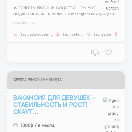
🔥 ЕСЛИ ТЫ ЛЮБИШЬ СОЦСЕТИ — ТЫ УЖЕ
ПОДХОДИШЬ 🔥 Ты сидишь в Instagram каждый день?
Смотришь моделей, блогеров, актрис? 👉 ТАК ВОТ
Kryptowaluty
— НА ЭТОМ МОЖНО ЗАРАБАТЫВАТЬ 💎 Вакансия:
СКАУТ / КАСТИНГ-МЕНЕДЖЕР 📌 ЧТО НУЖНО ДЕЛАТЬ:
Bez doświadczenia
Bez noclegu
Bez języka
Dla ko
— Искать моделей — Собирать фото — Делать...
OFERTA PRACY ZAMKNIĘTA
ВАКАНСИЯ ДЛЯ ДЕВУШЕК —
СТАБИЛЬНОСТЬ И РОСТ!
СКАУТ...
1000$ / в месяц