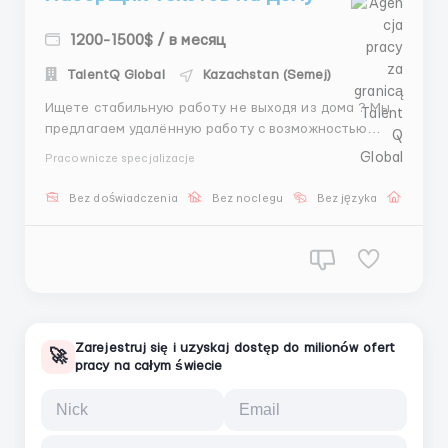
1200-1500$ / в месяц
TalentQ Global
Kazachstan (Semej)
Ищете стабильную работу не выходя из дома ? Мы
предлагаем удалённую работу с возможностью
карьерного роста ! Требования: Наличие
Pracownicze specjalizacje
компьютера или ноутбука обязательно.
Ответственность и коммуникативные навыки.
Bez doświadczenia
Bez noclegu
Bez języka
Praca 
Опыт работы и знание английского - будет
преимуществом. ...
Zarejestruj się i uzyskaj dostęp do milionów ofert
🚀
pracy na całym świecie