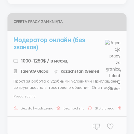
OFERTA PRACY ZAMKNIĘTA
Модератор онлайн (без
звонков)
1000-1250$ / в месяц
TalentQ Global
Kazachstan (Semej)
Простая работа с удобными условиями Приглашаем
сотрудников для текстового общения. Опыт работы
не требуется, вложения не нужны. Что нужно
Praca zdalna
делать: — Вести переписку по готовым шаблонам —
Быстро и точно отвечать на сообщения Условия
Bez doświadczenia
Bez noclegu
Stała praca
Dla U
работы: — 6 рабочих дней в неделю...