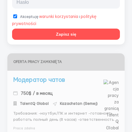
warunki korzystania
politykę
Akceptuję
i
prywatności
Zapisz się
OFERTA PRACY ZAMKNIĘTA
Модератор чатов
750$ / в месяц
TalentQ Global
Kazachstan (Semej)
Требования: -ноутбук/ПК и интернет -готовность
работать полный день (8 часов) -ответственность и
желание помогать людям. Обязанности:
Praca zdalna
-переписка с клиентами в чатах -предоставление