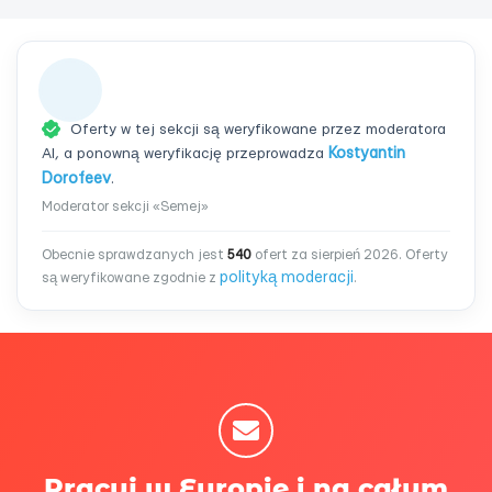
Oferty w tej sekcji są weryfikowane przez moderatora
AI, a ponowną weryfikację przeprowadza
Kostyantin
Dorofeev
.
Moderator sekcji «Semej»
Obecnie sprawdzanych jest
540
ofert za sierpień 2026. Oferty
polityką moderacji
są weryfikowane zgodnie z
.
Pracuj w Europie i na całym