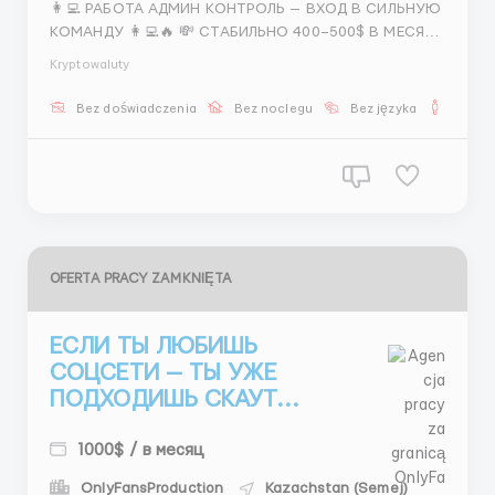
👩‍💻 РАБОТА АДМИН КОНТРОЛЬ — ВХОД В СИЛЬНУЮ
КОМАНДУ 👩‍💻🔥 💸 СТАБИЛЬНО 400–500$ В МЕСЯЦ
📅 ГРАФИК: — 4/2 день 🌅 — 4/2 ночь 🌙 — 2/2/2 🔁 ⏰
Kryptowaluty
СМЕНЫ: 10:00 – 22:00 / 22:00 – 10:00 (Грузия) 📌
УСЛОВИЯ И ТРЕБОВАНИЯ: — Интернет без перебоев
Bez doświadczenia
Bez noclegu
Bez języka
Dla m
🌐 ...
OFERTA PRACY ZAMKNIĘTA
ЕСЛИ ТЫ ЛЮБИШЬ
СОЦСЕТИ — ТЫ УЖЕ
ПОДХОДИШЬ СКАУТ...
1000$ / в месяц
OnlyFansProduction
Kazachstan (Semej)