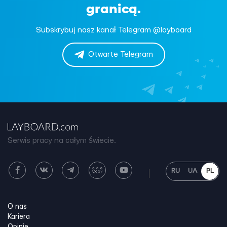
granicą.
Subskrybuj nasz kanał Telegram @layboard
Otwarte Telegram
Serwis pracy na całym świecie.
RU
UA
PL
O nas
Kariera
Opinie