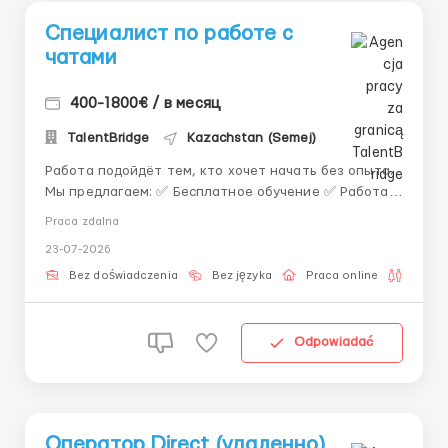
Специалист по работе с
чатами
400-1800€ / в месяц
TalentBridge
Kazachstan (Semej)
Работа подойдёт тем, кто хочет начать без опыта.
Мы предлагаем: ✅ Бесплатное обучение ✅ Работа
из дома ✅ Гибкий график ✅ Поддержка наставника
Praca zdalna
Требования: • Базовые навыки ПК • Интернет •
23-07-2026
Внимательность • Желание работать Обязанности: •
Переписка с пол...
Bez doświadczenia
Bez języka
Praca online
Dla pa
Odpowiadać
Оператор Direct (удаленно)