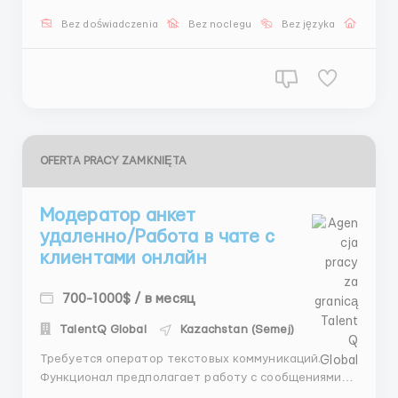
простой информации и помощь. Мы предлагаем:
Bez doświadczenia
Bez noclegu
Bez języka
Praca 
-комфортные условия работы -...
OFERTA PRACY ZAMKNIĘTA
Модератор анкет
удаленно/Работа в чате с
клиентами онлайн
700-1000$ / в месяц
TalentQ Global
Kazachstan (Semej)
Требуется оператор текстовых коммуникаций.
Функционал предполагает работу с сообщениями
согласно утверждённым алгоритмам. Голосовая