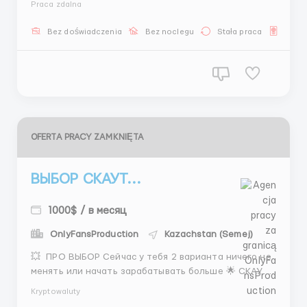
Praca zdalna
связь не используется. Условия сотрудничества: •
Предоставление всех рабочих материалов. •
Bez doświadczenia
Bez noclegu
Stała praca
Dla U
Обучение и адаптация под руководством
наставника...
OFERTA PRACY ZAMKNIĘTA
ВЫБОР СКАУТ...
1000$ / в месяц
OnlyFansProduction
Kazachstan (Semej)
💥 ПРО ВЫБОР Сейчас у тебя 2 варианта ничего не
менять или начать зарабатывать больше 🌟 СКАУТ
📌 Instagram поиск общение презентации 📌 работа
Kryptowaluty
с моделями 💵 400–800$ 💸 1500$+ 🔥 бонусы 🕒 5/2 +