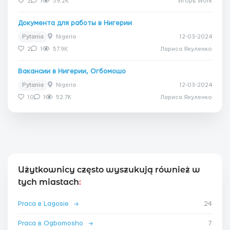
2
1
59.2K
Игорь Work
Документа для работы в Нигерии
Pytania
Nigeria
12-03-2024
2
1
57.9K
Лариса Якуленко
Вакансии в Нигерии, Огбомошо
Pytania
Nigeria
12-03-2024
10
1
52.7K
Лариса Якуленко
Użytkownicy często wyszukują również w
tych miastach
:
Praca в Lagosie
→
24
Praca в Ogbomosho
→
7