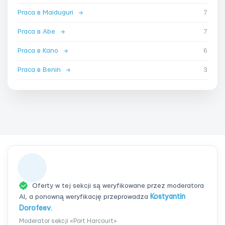
Praca в Maiduguri
→
7
Praca в Abe
→
7
Praca в Kano
→
6
Praca в Benin
→
3
Oferty w tej sekcji są weryfikowane przez moderatora
AI, a ponowną weryfikację przeprowadza
Kostyantin
Dorofeev
.
Moderator sekcji «Port Harcourt»