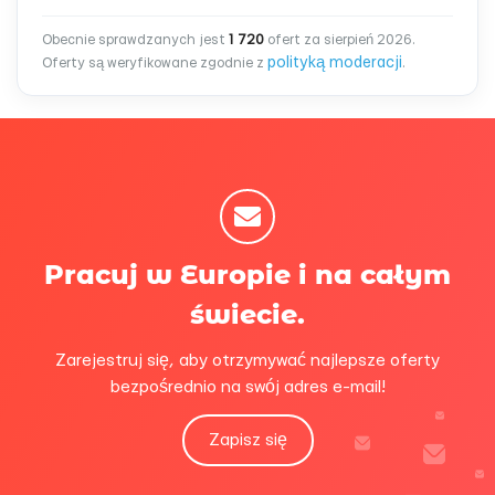
Obecnie sprawdzanych jest
1 720
ofert za sierpień 2026.
polityką moderacji
Oferty są weryfikowane zgodnie z
.
Pracuj w Europie i na całym
świecie.
Zarejestruj się, aby otrzymywać najlepsze oferty
bezpośrednio na swój adres e-mail!
Zapisz się