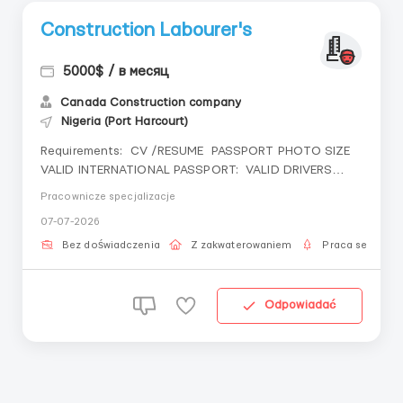
Construction Labourer's
5000$ / в месяц
Canada Construction company
Nigeria (Port Harcourt)
Requirements: CV /RESUME PASSPORT PHOTO SIZE
VALID INTERNATIONAL PASSPORT: VALID DRIVERS
LICENSE INBOX WA: +51 925 437627 Where to work?
Pracownicze specjalizacje
: CANADA Working conditions: You will have 8hours of
07-07-2026
work per day from Monday...
Bez doświadczenia
Z zakwaterowaniem
Praca sezonow
Odpowiadać