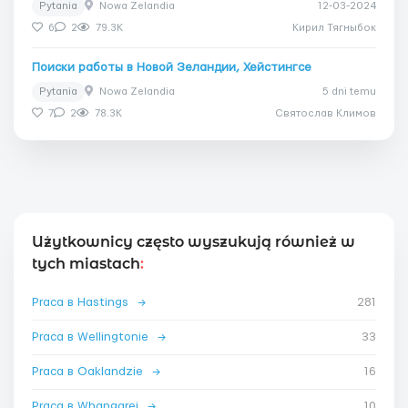
Pytania
Nowa Zelandia
12-03-2024
6
2
79.3K
Кирил Тягныбок
Поиски работы в Новой Зеландии, Хейстингсе
Pytania
Nowa Zelandia
5 dni temu
7
2
78.3K
Святослав Климов
Użytkownicy często wyszukują również w
tych miastach
:
Praca в Hastings
→
281
Praca в Wellingtonie
→
33
Praca в Oaklandzie
→
16
Praca в Whangarei
→
10