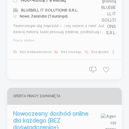
1450-4500$ / в месяц
BLUEBELL IT SOLUTIONS S.R.L.
Nowa Zelandia (Tauranga)
Technologie idą naprzód — i my razem z nimi! Już
dzisiaj miliony ludzi pracują zdalnie, podróżują i
zarządzają swoim czasem. Wszystko, co jest
Praca zdalna
potrzebne — to chęć, niezawodne społeczność i trochę
czasu w ciągu dnia. K R I P T O PRZEMYSŁ Zapraszamy
Bez doświadczenia
Bez noclegu
Bez języka
Dla m
Cię do zespołu, który już pomógł s...
OFERTA PRACY ZAMKNIĘTA
Nowoczesny dochód online
dla każdego (BEZ
doświadczenia+)