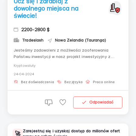
Ucz się i zarabiaj z
dowolnego miejsca na
świecie!
2200-2800 $
Tradeslash
Nowa Zelandia (Tauranga)
Jesteśmy zadowoleni z możliwości zaoferowania
Państwu inwestycji w nasz projekt inwestycyjny z
zyskami od 5% do 15% dziennie. Dążymy do
Kryptowaluty
zapewnienia stabilnego i dochodowego dochodu,
24-04-2024
opartego na naszych profesjonalnych strategiach
finansowych i innowacyjnych podejściach. Zalety
Bez doświadczenia
Bez języka
Praca online
naszej oferty: Wys...
Odpowiadać
Zarejestruj się i uzyskaj dostęp do milionów ofert
🚀