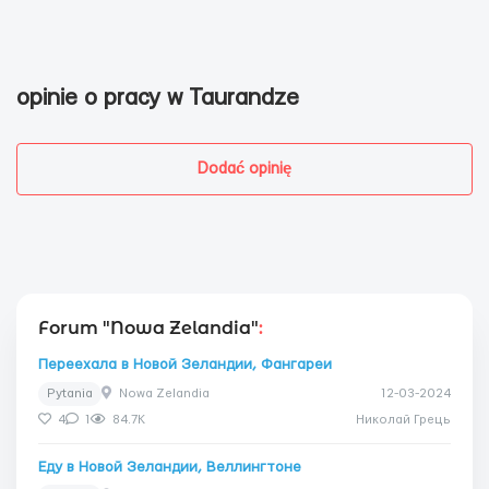
opinie o pracy w Taurandze
Dodać opinię
Forum "Nowa Zelandia"
:
Переехала в Новой Зеландии, Фангареи
Pytania
Nowa Zelandia
12-03-2024
4
1
84.7K
Николай Грець
Еду в Новой Зеландии, Веллингтоне