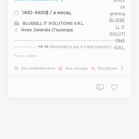
1400-4400$ / в месяц
BLUEBELL IT SOLUTIONS S.R.L.
Nowa Zelandia (Tauranga)
----------------------------------------------------------
-------------📲 📲 Skontaktuj się z nami poprzez
poniższe dane kontaktowe!📲 📲 Odpowiedzi na stronie
Praca zdalna
są przetwarzane z opóźnieniem!------------------------
-----------------------------------------------Rozpocznij
Bez doświadczenia
Bez noclegu
Bez języka
Dla m
karierę online i zapomnij o ogra...