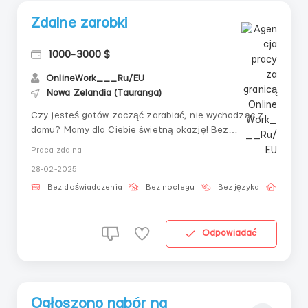
Zdalne zarobki
1000-3000 $
OnlineWork___Ru/EU
Nowa Zelandia (Tauranga)
Czy jesteś gotów zacząć zarabiać, nie wychodząc z
domu? Mamy dla Ciebie świetną okazję! Bez
doświadczenia — wszystkiego Cię nauczymy. 📌 Co Cię
Praca zdalna
czeka?✔ Praca z domu z elastycznym grafikiem✔
28-02-2025
Darmowe szkolenie, które jest odpowiednie dla
początkujących✔ Przejrzyste warunki bez ukrytych
Bez doświadczenia
Bez noclegu
Bez języka
Praca 
prow...
Odpowiadać
Ogłoszono nabór na