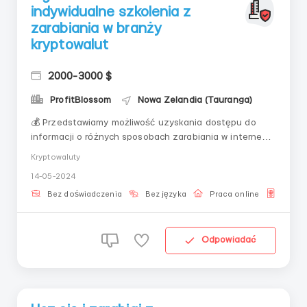
indywidualne szkolenia z
zarabiania w branży
kryptowalut
2000-3000 $
ProfitBlossom
Nowa Zelandia (Tauranga)
💰 Przedstawiamy możliwość uzyskania dostępu do
informacji o różnych sposobach zarabiania w internecie
i sukcesu w biznesie online.💡 Zalety naszej oferty
Kryptowaluty
dotyczącej zarabiania w internecie:1️⃣ Różnorodność
14-05-2024
pomysłów: Oferujemy szeroką gamę pomysłów i
możliwości zarabiania w internecie, w tym tworzenie...
Bez doświadczenia
Bez języka
Praca online
Dla o
Odpowiadać