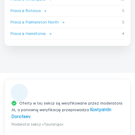
Praca в Rotorua
→
5
Praca в Palmerston North
→
5
Praca в Hamiltonie
→
4
Oferty w tej sekcji są weryfikowane przez moderatora
AI, a ponowną weryfikację przeprowadza
Kostyantin
Dorofeev
.
Moderator sekcji «Tauranga»