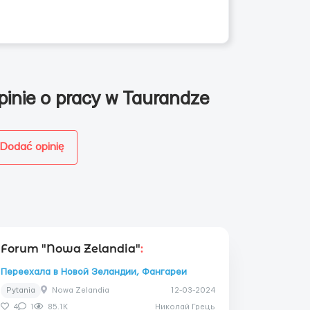
pinie o pracy w Taurandze
Dodać opinię
Forum "Nowa Zelandia"
:
Переехала в Новой Зеландии, Фангареи
Pytania
Nowa Zelandia
12-03-2024
4
1
85.1K
Николай Грець