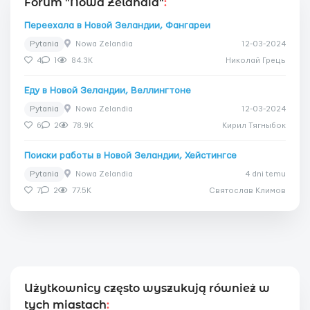
Forum "Nowa Zelandia"
:
Переехала в Новой Зеландии, Фангареи
Pytania
Nowa Zelandia
12-03-2024
4
1
84.3K
Николай Грець
Еду в Новой Зеландии, Веллингтоне
Pytania
Nowa Zelandia
12-03-2024
6
2
78.9K
Кирил Тягныбок
Поиски работы в Новой Зеландии, Хейстингсе
Pytania
Nowa Zelandia
4 dni temu
7
2
77.5K
Святослав Климов
Użytkownicy często wyszukują również w
tych miastach
: