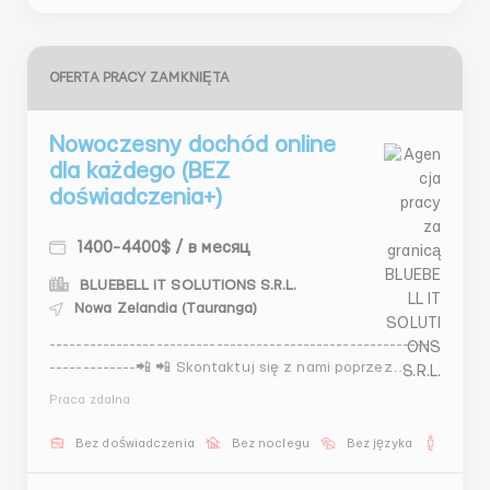
OFERTA PRACY ZAMKNIĘTA
Nowoczesny dochód online
dla każdego (BEZ
doświadczenia+)
1400-4400$ / в месяц
BLUEBELL IT SOLUTIONS S.R.L.
Nowa Zelandia (Tauranga)
----------------------------------------------------------
-------------📲 📲 Skontaktuj się z nami poprzez
poniższe dane kontaktowe!📲 📲 Odpowiedzi na stronie
Praca zdalna
są przetwarzane z opóźnieniem!------------------------
-----------------------------------------------Rozpocznij
Bez doświadczenia
Bez noclegu
Bez języka
Dla m
karierę online i zapomnij o ogra...