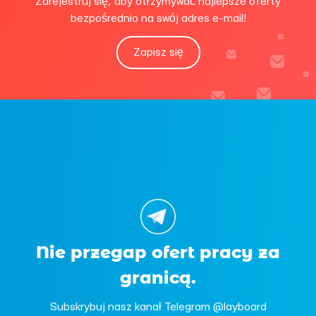
Zarejestruj się, aby otrzymywać najlepsze oferty
bezpośrednio na swój adres e-mail!
Zapisz się
Nie przegap ofert pracy za
granicą.
Subskrybuj nasz kanał Telegram @layboard