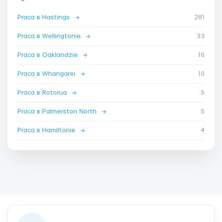
Praca в Hastings
→
281
Praca в Wellingtonie
→
33
Praca в Oaklandzie
→
16
Praca в Whangarei
→
10
Praca в Rotorua
→
5
Praca в Palmerston North
→
5
Praca в Hamiltonie
→
4