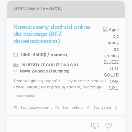
OFERTA PRACY ZAMKNIĘTA
Nowoczesny dochód online
dla każdego (BEZ
doświadczenia+)
1450-4500$ / в месяц
BLUEBELL IT SOLUTIONS S.R.L.
Nowa Zelandia (Tauranga)
Technologie idą naprzód — i my razem z nimi! Już
dzisiaj miliony ludzi pracują zdalnie, podróżują i
zarządzają swoim czasem. Wszystko, co jest
Praca zdalna
potrzebne — to chęć, niezawodne społeczność i trochę
czasu w ciągu dnia. K R I P T O PRZEMYSŁ Zapraszamy
Bez doświadczenia
Bez noclegu
Bez języka
Dla m
Cię do zespołu, który już pomógł s...