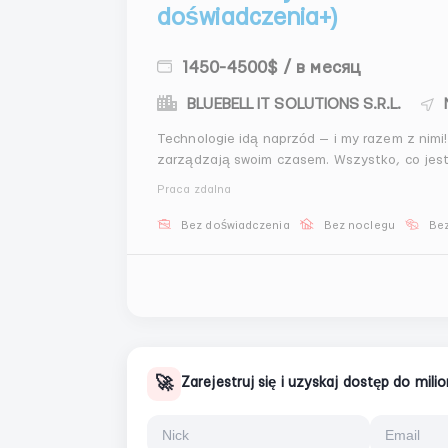
doświadczenia+)
1450-4500$ / в месяц
BLUEBELL IT SOLUTIONS S.R.L.
Technologie idą naprzód — i my razem z nimi! 
zarządzają swoim czasem. Wszystko, co jest
Praca zdalna
Bez doświadczenia
Bez noclegu
Bez
🚀
Zarejestruj się i uzyskaj dostęp do mil