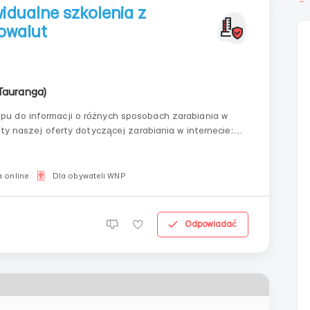
idualne szkolenia z
owalut
Tauranga)
pu do informacji o różnych sposobach zarabiania w
ety naszej oferty dotyczącej zarabiania w internecie:1️⃣
amę pomysłów i możliwości zarabiania w internecie, w
 online
Dla obywateli WNP
Odpowiadać