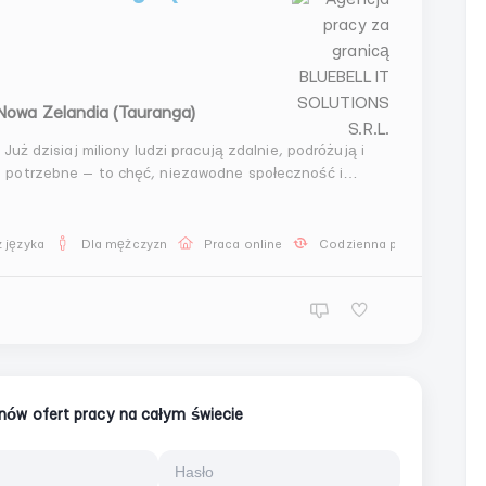
Nowa Zelandia (Tauranga)
Już dzisiaj miliony ludzi pracują zdalnie, podróżują i
 potrzebne — to chęć, niezawodne społeczność i
trochę czasu w ciągu dnia. K R I P T O PRZEMYSŁ Zapraszamy Cię do zespołu, który już pomógł s...
 języka
Dla mężczyzn
Praca online
Codzienna płatność
ionów ofert pracy na całym świecie