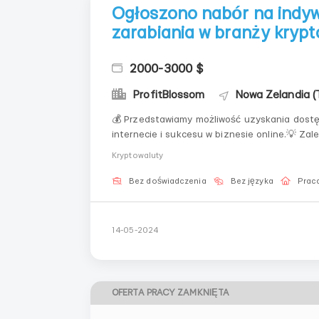
Ogłoszono nabór na indyw
zarabiania w branży krypt
2000-3000 $
ProfitBlossom
Nowa Zelandia (
💰 Przedstawiamy możliwość uzyskania dostę
internecie i sukcesu w biznesie online.💡 Zal
Różnorodność pomysłów: Oferujemy szeroką g
Kryptowaluty
tym tworzenie...
Bez doświadczenia
Bez języka
Praca
14-05-2024
OFERTA PRACY ZAMKNIĘTA