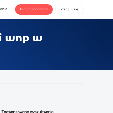
enie
Dla pracodawców
Zaloguj się
i wnp w
Zaawansowane wyszukiwanie