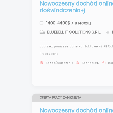
Nowoczesny dochód online
doświadczenia+)
1400-4400$ / в месяц
BLUEBELL IT SOLUTIONS S.R.L.
----------------------------------------------
poprzez poniższe dane kontaktowe!📲 📲 Odp
----------------------------------------------
Praca zdalna
o ogra...
Bez doświadczenia
Bez noclegu
Bez
OFERTA PRACY ZAMKNIĘTA
Nowoczesny dochód online