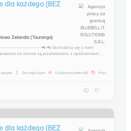
 dla każdego (BEZ
Nowa Zelandia (Tauranga)
-------------------------📲 📲 Skontaktuj się z nami
owiedzi na stronie są przetwarzane z opóźnieniem!---
----------------------Rozpocznij karierę online i zapomnij
 języka
Dla mężczyzn
Codzienna płatność
Praca 2-3 godziny 
 dla każdego (BEZ