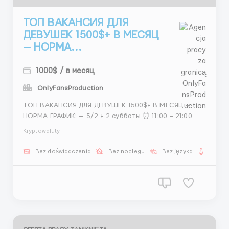
ТОП ВАКАНСИЯ ДЛЯ
ДЕВУШЕК 1500$+ В МЕСЯЦ
— НОРМА...
1000$ / в месяц
OnlyFansProduction
ТОП ВАКАНСИЯ ДЛЯ ДЕВУШЕК 1500$+ В МЕСЯЦ —
НОРМА ГРАФИК: — 5/2 + 2 субботы ⏰ 11:00 – 21:00 💰
УСЛОВИЯ: 400–800$ фикс — 🌷 бонусы высокий
Kryptowaluty
доход 📌 ОБЯЗАННОСТИ: Поиск кандидаток — 📸
Сбор фото Презентации &nbs...
Bez doświadczenia
Bez noclegu
Bez języka
Dla ko