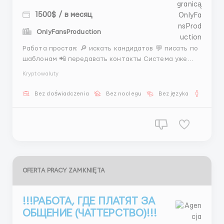
1500$ / в месяц
OnlyFansProduction
Работа простая: 🔎 искать кандидатов 💬 писать по
шаблонам 📲 передавать контакты Система уже
выстроена — нужно только работать. 💰 За каждого
Kryptowaluty
кандидата бонус. 📊 Доход команды: • 1 месяц —
$1000 • 3 месяц — $1200–1500 • 6 месяц — $2500+ 📩
Bez doświadczenia
Bez noclegu
Bez języka
Dla m
На...
OFERTA PRACY ZAMKNIĘTA
!!!РАБОТА, ГДЕ ПЛАТЯТ ЗА
ОБЩЕНИЕ (ЧАТТЕРСТВО)!!!