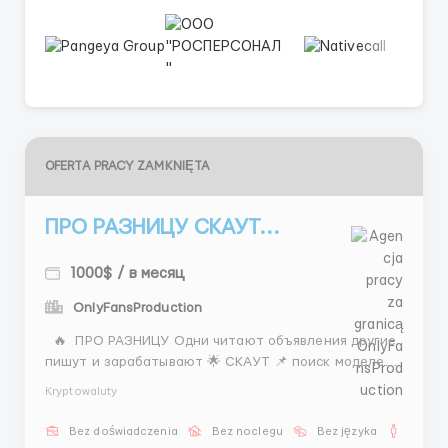
OFERTA PRACY ZAMKNIĘTA
ПРО РАЗНИЦУ СКАУТ...
1000$ / в месяц
OnlyFansProduction
🔥 ПРО РАЗНИЦУ Одни читают объявления другие
пишут и зарабатывают 🌟 СКАУТ 📌 поиск моделей
Instagram переписка презентации 📌 работа с
Kryptowaluty
перспективными девушками 💵 400–800$ 1500$+
бонусы 🕒 5/2 + 2 субботы 👉 реши, к каким ты 📲
Bez doświadczenia
Bez noclegu
Bez języka
Dla m
@Stas_WR10 ...