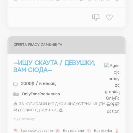
презентации 📲 @Stas_WR10 💣 ...
OFERTA PRACY ZAMKNIĘTA
--ИЩУ СКАУТА / ДЕВУШКИ,
ВАМ СЮДА--
2000$ / в месяц
OnlyFansProduction
🎪 ЗА КУЛИСАМИ МОДНОЙ ИНДУСТРИИ: ИЩЕМ СКАУТ
А! (ТОЛЬКО ДЕВУШКИ) 🎪
Хочешь знать, как на самом деле находят звёзд под
Kryptowaluty
иума? 🌟
Ты можешь стать тем самым человеком, который от
Bez doświadczenia
Bez noclegu
Bez języka
Dla m