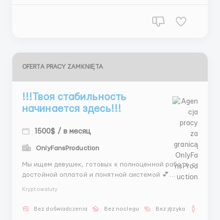
OFERTA PRACY ZAMKNIĘTA
!!!Твоя стабильность
начинается здесь!!!
1500$ / в месяц
OnlyFansProduction
Мы ищем девушек, готовых к полноценной работе с
достойной оплатой и понятной системой 💕
Позиция: агент / скаут / рекрутер 💗 Условия: —
Kryptowaluty
Полная занятость — График: 5/2 или 6/1 — 7–8 часов
работы — Полное обеспечение 💰 Оплата: — 400 $ +
Bez doświadczenia
Bez noclegu
Bez języka
Dla m
% — От 1 ...