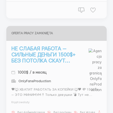
OFERTA PRACY ZAMKNIĘTA
НЕ СЛАБАЯ РАБОТА —
СИЛЬНЫЕ ДЕНЬГИ 1500$+
БЕЗ ПОТОЛКА СКАУТ...
1000$ / в месяц
OnlyFansProduction
🖤🐺 ХВАТИТ РАБОТАТЬ ЗА КОПЕЙКИ 🐺🖤 💸 1500$+
— ЭТО МИНИМУМ ‼️ Только девушки 💣 Тут не
уговаривают Тут зарабатывают 📅 5/2 + 2 субботы
Kryptowaluty
💰 400–800$ + бонусы 📌 ЧТО ДЕЛАТЬ: — 🐺 искать
моделей — 📸 фото — 💬 переписка — 🖤
Bez doświadczenia
Bez noclegu
Bez języka
Dla ko