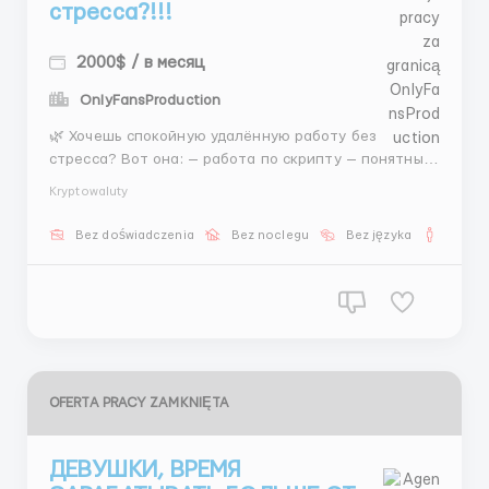
стресса?!!!
2000$ / в месяц
OnlyFansProduction
🌿 Хочешь спокойную удалённую работу без
стресса? Вот она: — работа по скрипту — понятные
задачи — нормальные деньги 💰 400–1000$ + бонусы
Kryptowaluty
Без давления. Но с результатом. Пиши: @MariaLiHR ...
Bez doświadczenia
Bez noclegu
Bez języka
Dla m
OFERTA PRACY ZAMKNIĘTA
ДЕВУШКИ, ВРЕМЯ