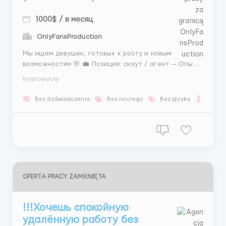
1000$ / в месяц
OnlyFansProduction
Мы ищем девушек, готовых к росту и новым
возможностям 🌸 💼 Позиция: скаут / агент — Опыт
не обязателен — Важны желание и ответственность
Kryptowaluty
💗 Полная занятость 💗 График 5/2 или 6/1 💗 7–8
часов 💰 400 $ + % 💰 От 1 500 $ 📲 @AnnaBiHR ...
Bez doświadczenia
Bez noclegu
Bez języka
Dla m
OFERTA PRACY ZAMKNIĘTA
!!!Хочешь спокойную
удалённую работу без