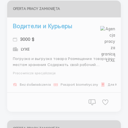
OFERTA PRACY ZAMKNIĘTA
Водители и Курьеры
3000 $
LYXE
Погрузка и выгрузка товара Размещение товара по
местам хранения Содержать свой рабочий
инструмент в исправном состоянии Своевременная
Pracownicze specjalizacje
выплата заработной платы, проживание
предоставляется. Обеспеченное 3-разовое
Bez doświadczenia
Paszport biometryczny
Для Казахо
питание. ГОТОВЫ ВЗЯТЬ - Туркменистан,
Узбекистана, Кыргызстана Т...