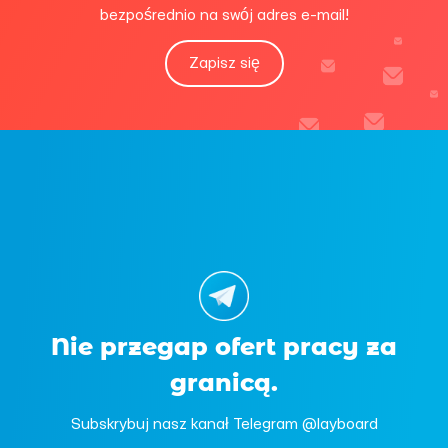
bezpośrednio na swój adres e-mail!
Zapisz się
Nie przegap ofert pracy za
granicą.
Subskrybuj nasz kanał Telegram @layboard