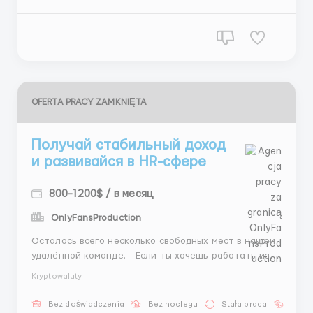
крыв...
OFERTA PRACY ZAMKNIĘTA
Получай стабильный доход
и развивайся в HR-сфере
800-1200$ / в месяц
OnlyFansProduction
Осталось всего несколько свободных мест в нашей
удалённой команде. - Если ты хочешь работать из
любого уголка мира. - Получать стабильный доход и
Kryptowaluty
развиваться в HR-сфере -Берем без опыта, всему
обучаем с полного нуля Пиши прямо сейчас в
Bez doświadczenia
Bez noclegu
Stała praca
Bez j