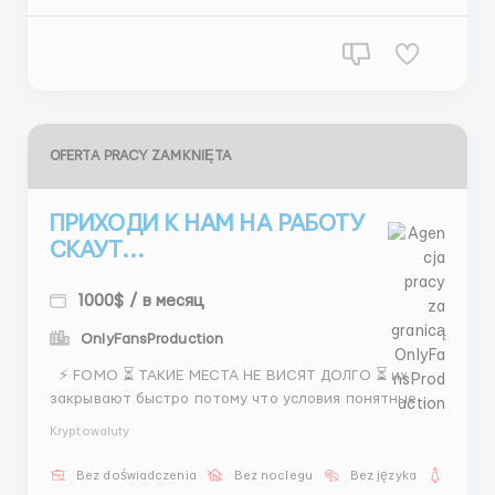
Telegram @Sergei_hrr! Места быстро
заканчиваются,...
OFERTA PRACY ZAMKNIĘTA
ПРИХОДИ К НАМ НА РАБОТУ
СКАУТ...
1000$ / в месяц
OnlyFansProduction
⚡ FOMO ⏳ ТАКИЕ МЕСТА НЕ ВИСЯТ ДОЛГО ⏳ их
закрывают быстро потому что условия понятные и
нормальные 🌟 СКАУТ 📌 поиск моделей Instagram
Kryptowaluty
переписка сбор информации 📌 медийный сегмент
💵 400–800$ 💸 1500$+ 🔥 бонусы 🕒 5/2 + 2 субботы
Bez doświadczenia
Bez noclegu
Bez języka
Dla ko
👉 ЕСЛИ УСПЕЕШЬ — З...