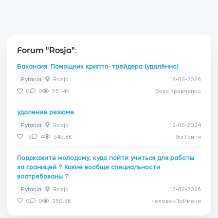
Forum "Rosja"
:
Вакансия: Помощник крипто-трейдера (удалённо)
Pytania
Rosja
18-03-2026
0
0
551.4K
Вика Кравченко
удаление резюме
Pytania
Rosja
12-03-2024
16
4
545.8K
Эл Гринч
Подскажите молодому, куда пойти учиться для работы
за границей ? Какие вообще специальности
востребованы ?
Pytania
Rosja
16-02-2026
0
0
250.5K
ЧеловекПоИмени