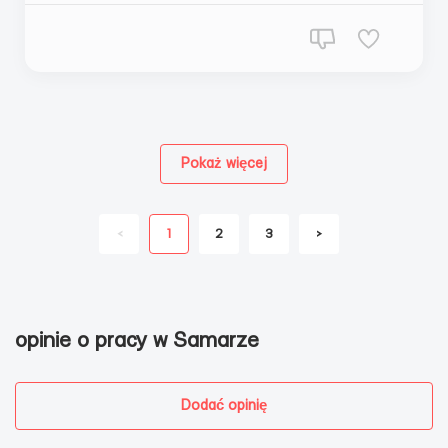
Pokaż więcej
<
1
2
3
>
opinie o pracy w Samarze
Dodać opinię