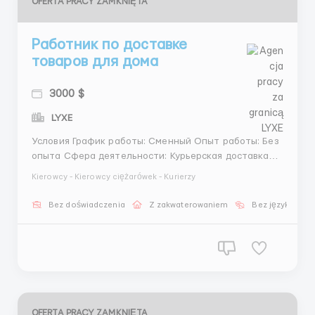
OFERTA PRACY ZAMKNIĘTA
Работник по доставке
товаров для дома
3000 $
LYXE
Условия График работы: Сменный Опыт работы: Без
опыта Сфера деятельности: Курьерская доставка
Способ доставки: На велосипеде Приглашаем
Kierowcy - Kierowcy ciężarówek - Kurierzy
курьеров в нашу компанию Подберем район,
удобный вам! Мы предлагаем: — Достойный уровень
Bez doświadczenia
Z zakwaterowaniem
Bez języka
вознаграждения; — Более 30 заказов в ...
OFERTA PRACY ZAMKNIĘTA