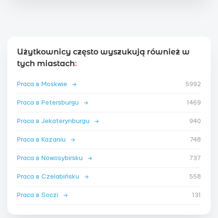
Użytkownicy często wyszukują również w
tych miastach
:
Praca в Moskwie
→
5992
Praca в Petersburgu
→
1469
Praca в Jekaterynburgu
→
940
Praca в Kazaniu
→
748
Praca в Nowosybirsku
→
737
Praca в Czelabińsku
→
558
Praca в Soczi
→
131