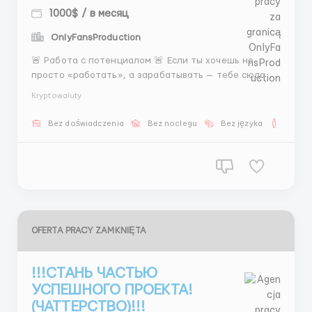
1000$ / в месяц
OnlyFansProduction
🚨 Работа с потенциалом 🚨 Если ты хочешь не
просто «работать», а зарабатывать — тебе сюда 💗
✔ Опыт не обязателен ✔ Полное обеспечение 📅
Kryptowaluty
5/2 или 6/1 ⏰ 7–8 часов 💰 400 $ + % 💰 от 1500 $ 📩
@MariaLiHR — вход в нормальную жизнь ...
Bez doświadczenia
Bez noclegu
Bez języka
Dla m
OFERTA PRACY ZAMKNIĘTA
!!!СТАНЬ ЧАСТЬЮ
УСПЕШНОГО ПРОЕКТА!
(ЧАТТЕРСТВО)!!!