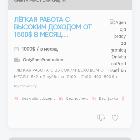
OFERTA PRACY ZAMKNIĘTA
ЛЁГКАЯ РАБОТА С
ВЫСОКИМ ДОХОДОМ ОТ
1500$ В МЕСЯЦ...
1000$ / в месяц
OnlyFansProduction
ЛЁГКАЯ РАБОТА С ВЫСОКИМ ДОХОДОМ ОТ 1500$ В
МЕСЯЦ 5/2 + 2 субботы 11:00 – 21:00 400–800$ +
бонусы Задачи: Поиск девушек
Kryptowaluty
&n...
Bez doświadczenia
Bez noclegu
Bez języka
Dla ko