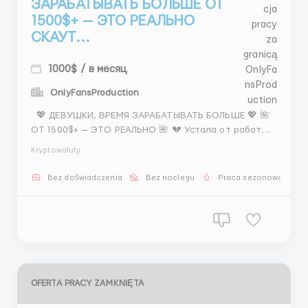
ЗАРАБАТЫВАТЬ БОЛЬШЕ ОТ
1500$+ — ЭТО РЕАЛЬНО
СКАУТ...
1000$ / в месяц
OnlyFansProduction
💖 ДЕВУШКИ, ВРЕМЯ ЗАРАБАТЫВАТЬ БОЛЬШЕ 💖 🌺
ОТ 1500$+ — ЭТО РЕАЛЬНО 🌺 💔 Устала от работы,
где не ценят? 😔 Где платят копейки за твой труд?
Kryptowaluty
🔥 Тогда меняй всё уже сейчас 📌 ЧТО ТЫ БУДЕШЬ
ДЕЛАТЬ: — искать моделей — переписываться 💬 —
Bez doświadczenia
Bez noclegu
Praca sezonowa
собирать фото — пред...
OFERTA PRACY ZAMKNIĘTA