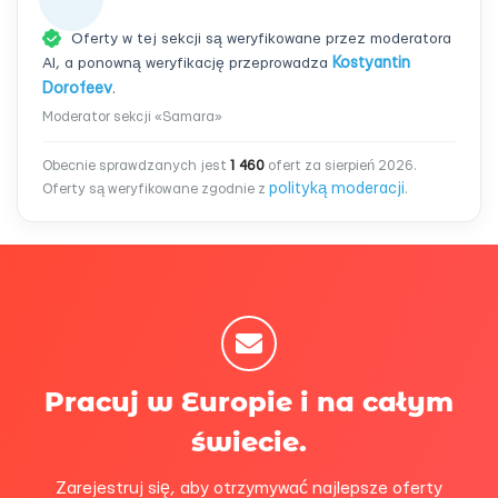
Oferty w tej sekcji są weryfikowane przez moderatora
AI, a ponowną weryfikację przeprowadza
Kostyantin
Dorofeev
.
Moderator sekcji «Samara»
Obecnie sprawdzanych jest
1 460
ofert za sierpień 2026.
polityką moderacji
Oferty są weryfikowane zgodnie z
.
Pracuj w Europie i na całym
świecie.
Zarejestruj się, aby otrzymywać najlepsze oferty