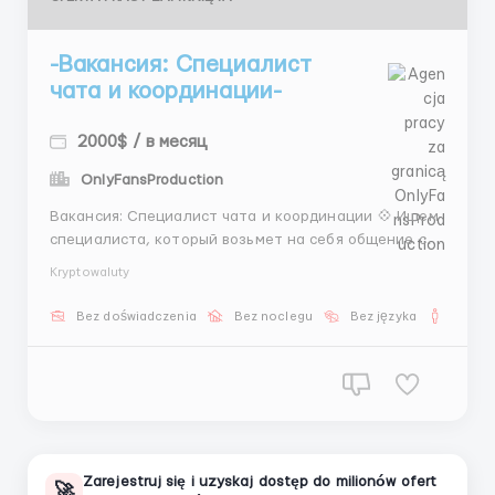
-Вакансия: Специалист
чата и координации-
2000$ / в месяц
OnlyFansProduction
Вакансия: Специалист чата и координации 💠 Ищем
специалиста, который возьмет на себя общение с
моделями и поможет им с организационными
Kryptowaluty
моментами. Задачи: 💠 Консультирование в Telegram.
💠 Работа с портфолио (подсказки). 💠 Запись на
Bez doświadczenia
Bez noclegu
Bez języka
Dla m
кастинги. Условия: 💠 Удаленная работа. 💠 Ставка
от 600$ + п...
Zarejestruj się i uzyskaj dostęp do milionów ofert
🚀