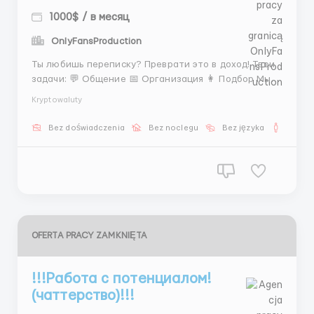
1000$ / в месяц
OnlyFansProduction
Ты любишь переписку? Преврати это в доход! Твои
задачи: 💬 Общение 📅 Организация 👩 Подбор Мы
даём: 💵 от 600$ 💰 % от прибыли 📚 Обучение Пиши
Kryptowaluty
👉 @AnnaBiHR
Bez doświadczenia
Bez noclegu
Bez języka
Dla m
OFERTA PRACY ZAMKNIĘTA
!!!Работа с потенциалом!
(чаттерство)!!!