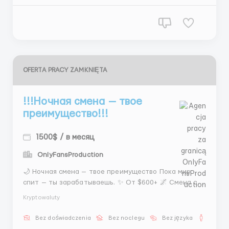
OFERTA PRACY ZAMKNIĘTA
!!!Ночная смена — твое
преимущество!!!
1500$ / в месяц
OnlyFansProduction
🌙 Ночная смена — твое преимущество Пока мир
спит — ты зарабатываешь. ✨ От $600+ 🌌 Смена с
00:00 до 08:00 💬 Коммуникация без давления
Kryptowaluty
Тишина, фокус и деньги — идеальное сочетание. 📩
Telegram: @MariaLiHR ...
Bez doświadczenia
Bez noclegu
Bez języka
Dla m