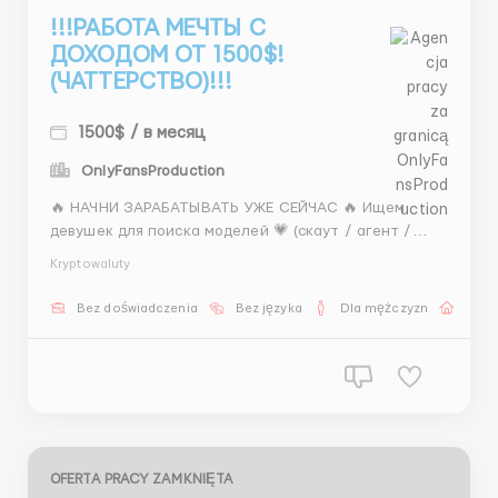
!!!РАБОТА МЕЧТЫ С
ДОХОДОМ ОТ 1500$!
(ЧАТТЕРСТВО)!!!
1500$ / в месяц
OnlyFansProduction
🔥 НАЧНИ ЗАРАБАТЫВАТЬ УЖЕ СЕЙЧАС 🔥 Ищем
девушек для поиска моделей 💗 (скаут / агент /
рекрутер) ✨ Обучение с нуля ✨ Поддержка команды
Kryptowaluty
💗 Условия: • Полная занятость • 5/2 или 6/1 • 7–8
часов • Все инструменты предоставляются 💰 Доход:
Bez doświadczenia
Bez języka
Dla mężczyzn
Prac
• 400 $ + % &bull...
OFERTA PRACY ZAMKNIĘTA