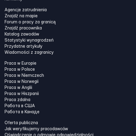
Agencje zatrudnienia
Znajdź na mapie
Forum o pracy za granicą
Znajdź pracownika
Katalog zawodów
Statystyki wynagrodzeń
Przydatne artykuły
Wiadomości z zagranicy
Praca w Europie
Praca w Polsce
Praca w Niemczech
Praca w Norwegii
Praca w Anglii
Praca w Hiszpanii
Praca zdalna
Работа в США
Работа в Канадe
Oferta publiczna
Jak weryfikujemy pracodawców
Oświadczenie o odmowie odpowiedzialności