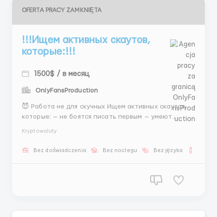
OFERTA PRACY ZAMKNIĘTA
!!!Ищем активных скаутов,
которые:!!!
1500$ / в месяц
OnlyFansProduction
😈 Работа не для скучных Ищем активных скаутов,
которые: — не боятся писать первым — умеют
зацепить разговором — хотят денег, а не «опыта
Kryptowaluty
ради опыта» 💸 1500$+ 🔥 ставка 400–800$ Если ты
тихий интроверт без желания писать — сорри 😅 📩
Bez doświadczenia
Bez noclegu
Bez języka
Dla m
@DarinaAHR ...