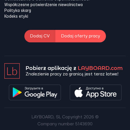
Współczesne potwierdzenie niewolnictwa
Polityka skarg
Kodeks etyki
Dodaj CV
Dodaj oferty pracy
Pobierz aplikację z
LAYBOARD.com
Znalezienie pracy za granicą jest teraz łatwe!
LAYBOARD, SL Copyright 2026 ©
Company number 5143690