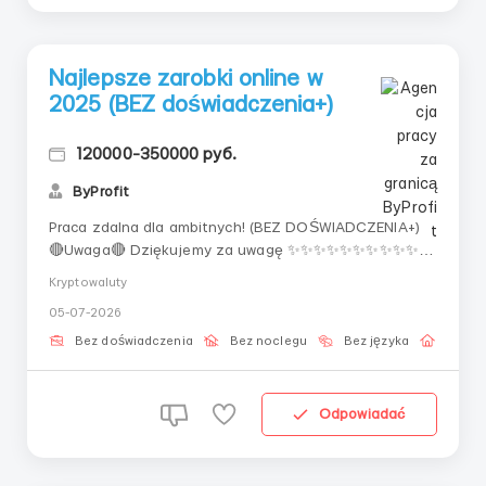
Najlepsze zarobki online w
2025 (BEZ doświadczenia+)
120000-350000 руб.
ByProfit
Praca zdalna dla ambitnych! (BEZ DOŚWIADCZENIA+)
🔴Uwaga🔴 Dziękujemy za uwagę ✨✨✨✨✨✨✨✨✨✨
"Teraz opowiem, jak zarobiłem milion rubli na arbitrażu
Kryptowaluty
z 10$, pracując 2 minuty w tygodniu, kupiłem sobie
05-07-2026
ferrari, a potem wykupiłem fabrykę, no i w ogóle jestem
do przodu, a wy jesteście w tyle, ALE jest ...
Bez doświadczenia
Bez noclegu
Bez języka
Praca 
Odpowiadać