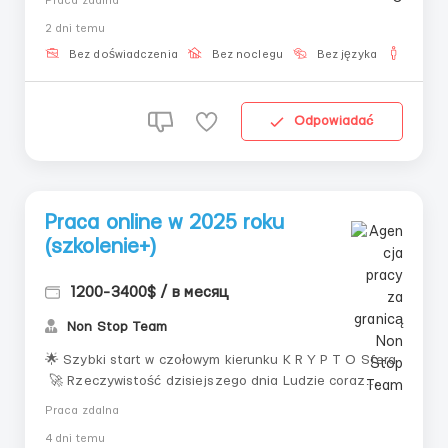
Praca zdalna
możliwości dla tych, którzy chcą żyć inaczej. Jednak
2 dni temu
aby uzyskać dostęp do tych możliwości, ważne jest,
aby znaleźć się w zaufanym zespole. K R I...
Bez doświadczenia
Bez noclegu
Bez języka
Dla m
Odpowiadać
Praca online w 2025 roku
(szkolenie+)
1200-3400$ / в месяц
Non Stop Team
🌟 Szybki start w czołowym kierunku K R Y P T O Sfera
🚀 Rzeczywistość dzisiejszego dnia Ludzie coraz
częściej szukają możliwości zarabiania bez
Praca zdalna
długotrwałych przygotowań, skomplikowanych teorii i
4 dni temu
niekończącego się szkolenia. Nowoczesne technologie