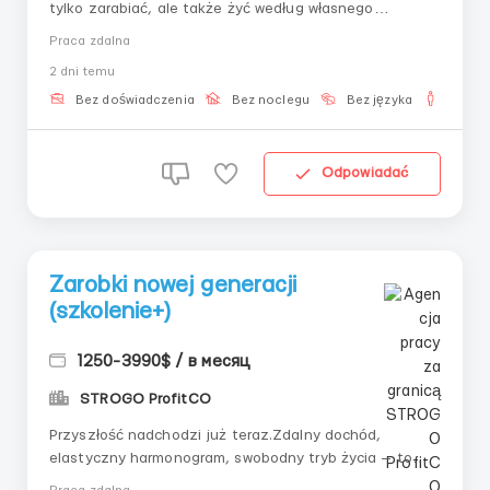
tylko zarabiać, ale także żyć według własnego
harmonogramu, podróżować i być niezależnymi.
Praca zdalna
Dlatego praca zdalna to główny trend ostatnich lat.
2 dni temu
Ale aby odnieść sukces, ważne jest nie tylko zacząć,
ale zrobić to z wsparciem i w otoczeniu osób o podo...
Bez doświadczenia
Bez noclegu
Bez języka
Dla m
Odpowiadać
Zarobki nowej generacji
(szkolenie+)
1250-3990$ / в месяц
STROGO ProfitCO
Przyszłość nadchodzi już teraz.Zdalny dochód,
elastyczny harmonogram, swobodny tryb życia — to
wszystko staje się nową normą. Technologie otwierają