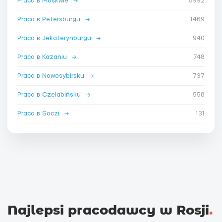
Praca в Moskwie
→
5992
Praca в Petersburgu
→
1469
Praca в Jekaterynburgu
→
940
Praca в Kazaniu
→
748
Praca в Nowosybirsku
→
737
Praca в Czelabińsku
→
558
Praca в Soczi
→
131
Najlepsi pracodawcy w Rosji
.