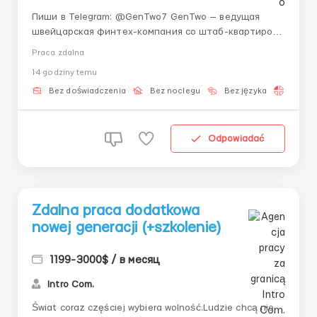
Пиши в Telegram: @GenTwo7 GenTwo — ведущая
швейцарская финтех-компания со штаб-квартирой
в Цюрихе, которая полностью меняет мир
Praca zdalna
инвестиций. С помощью нашей уникальной
14 godziny temu
платформы финансового инжиниринга и встроенных
алгоритмов искусственного интеллекта мы
Bez doświadczenia
Bez noclegu
Bez języka
Praca 
помогаем инвестиционным мен...
Odpowiadać
Zdalna praca dodatkowa
nowej generacji (+szkolenie)
1199-3000$ / в месяц
Intro Com.
Świat coraz częściej wybiera wolność.Ludzie chcą nie