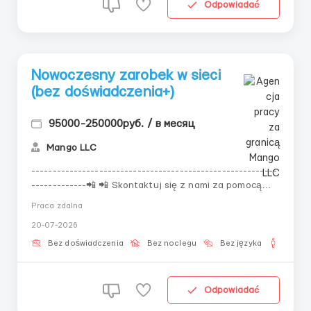
Odpowiadać
Nowoczesny zarobek w sieci
(bez doświadczenia+)
95000-250000руб. / в месяц
Mango LLC
----------------------------------------------------------
-------------📲 📲 Skontaktuj się z nami za pomocą
poniższych danych kontaktowych!📲 📲 Odpowiedzi na
Praca zdalna
stronie przetwarzane są z opóźnieniem!----------------
20-07-2026
-------------------------------------------------------
Dzisiaj nawet osoba bez doświadcze...
Bez doświadczenia
Bez noclegu
Bez języka
Dla m
Odpowiadać