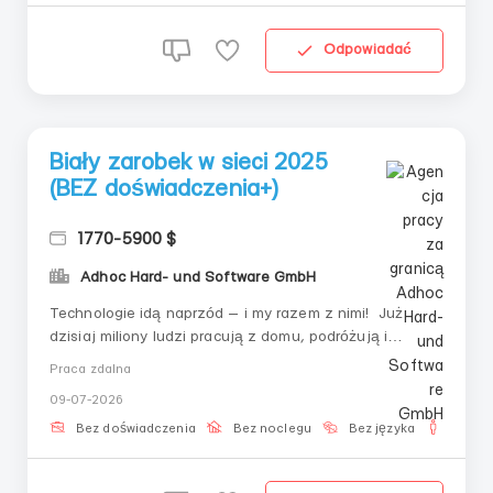
Odpowiadać
Biały zarobek w sieci 2025
(BEZ doświadczenia+)
1770-5900 $
Adhoc Hard- und Software GmbH
Technologie idą naprzód — i my razem z nimi! Już
dzisiaj miliony ludzi pracują z domu, podróżują i
zarządzają swoim czasem. Wszystko, czego do tego
Praca zdalna
potrzeba — to chęć, niezawodne społeczność i trochę
09-07-2026
czasu w ciągu dnia. K R I P T O PRZEMYSŁ Zapraszamy
do zespołu, który ...
Bez doświadczenia
Bez noclegu
Bez języka
Dla m