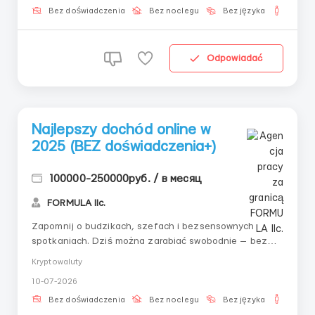
przywiązania do biura, grafiku, a nawet miej...
Bez doświadczenia
Bez noclegu
Bez języka
Dla m
Odpowiadać
Najlepszy dochód online w
2025 (BEZ doświadczenia+)
100000-250000руб. / в месяц
FORMULA llc.
Zapomnij o budzikach, szefach i bezsensownych
spotkaniach. Dziś można zarabiać swobodnie — bez
biura, z laptopem lub telefonem, poświęcając zaledwie
Kryptowaluty
kilka godzin dziennie. Oferujemy ci możliwość stania
10-07-2026
się częścią nowego formatu życia, gdzie zarobek — to
nie praca, a wynik właściwego wyb...
Bez doświadczenia
Bez noclegu
Bez języka
Dla m