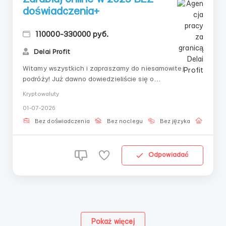
doświadczenia+
110000-330000 руб.
Delai Profit
Witamy wszystkich i zapraszamy do niesamowitej
podróży! Już dawno dowiedzieliście się o
kryptowalutach i ich wpływie na współczesny świat, ale
Kryptowaluty
nie mogliście zrobić pewnego kroku i odkryć dla siebie
01-07-2026
zalet, a co najważniejsze, monetyzować tę dziedzinę
jako główne źródło dochodu? 💡 To więc propozycja...
Bez doświadczenia
Bez noclegu
Bez języka
Praca 
Odpowiadać
Pokaż więcej