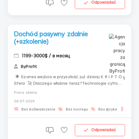
Odpowiadać
Dochód pasywny zdalnie
(+szkolenie)
1199-3000$ / в месяц
ByProfit
🌟 Szansa wejścia w przyszłość już dzisiaj K R I P T O
Sfera 🚀 Dlaczego właśnie teraz?Technologie cyfrowe
rozwijają się szybciej niż cokolwiek innego w świecie
Praca zdalna
finansów. To, co jeszcze wczoraj wydawało się
06-07-2026
„eksperymentem”, dziś kształtuje gospodarkę
przyszłości.I co najważniejsze — ta sfe...
Bez doświadczenia
Bez noclegu
Bez języka
Dla m
Odpowiadać