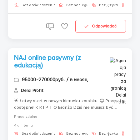
pozwalają uzyskać wynik od pierwszych ...
Bez doświadczenia
Bez noclegu
Bez języka
Dla m
Odpowiadać
NAJ online pasywny (z
edukacją)
95000-270000руб. / в месяц
Delai Profit
🌟 Łatwy start w nowym kierunku zarobku. 😊 Proste i
dostępne! K R I P T O Branża Dziś nie musisz być
ekspertem, aby zarabiać tutaj online. Wystarczy chęć
Praca zdalna
do rozwoju i kilka godzin wolnego czasu. Resztę:
4 dni temu
szkolenie, narzędzia i wsparcie — otrzymasz od nas. 💡
Dla kogo 🙌 Dla początkujących, którzy chcą ...
Bez doświadczenia
Bez noclegu
Bez języka
Dla m