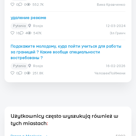
0
0
552.7K
Вика Кравченко
удаление резюме
Pytania
Rosja
12-03-2024
16
4
547K
Эл Гринч
Подскажите молодому, куда пойти учиться для работы
за границей ? Какие вообще специальности
востребованы ?
Pytania
Rosja
16-02-2026
0
0
251.8K
ЧеловекПоИмени
Użytkownicy często wyszukują również w
tych miastach
: