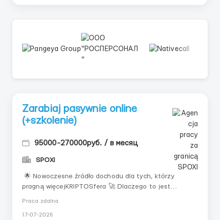
Zarabiaj pasywnie online
(+szkolenie)
95000-270000руб. / в месяц
SPOXI
🌟 Nowoczesne źródło dochodu dla tych, którzy
pragną więcejKRIPTOSfera 🚀 Dlaczego to jest
aktualneŚwiat zmienia się szybko: tradycyjne zawody
Praca zdalna
tracą wartość, a nowe źródła dochodu pojawiają się w
17-07-2026
internecie. Dziś każdy ma możliwość zarabiania bez