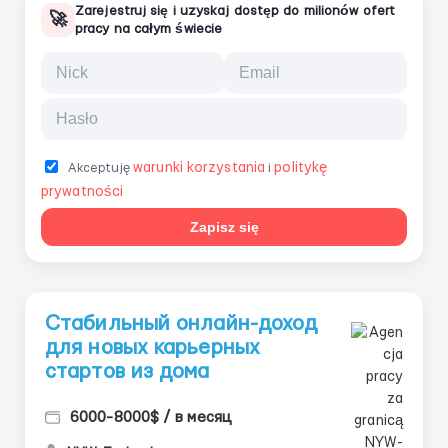
Zarejestruj się i uzyskaj dostęp do milionów ofert
🚀
pracy na całym świecie
warunki korzystania
politykę
Akceptuję
i
prywatności
Zapisz się
Стабильный онлайн-доход
для новых карьерных
стартов из дома
6000-8000$ / в месяц