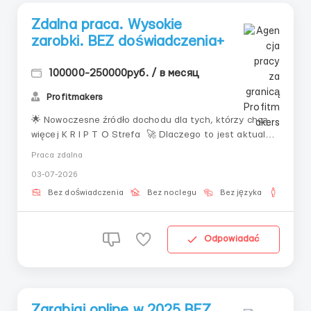
Zdalna praca. Wysokie
zarobki. BEZ doświadczenia+
100000-250000руб. / в месяц
Profitmakers
🌟 Nowoczesne źródło dochodu dla tych, którzy chcą
więcej K R I P T O Strefa 🚀 Dlaczego to jest aktualne
Świat zmienia się szybko: tradycyjne zawody tracą na
Praca zdalna
wartości, a nowe źródła dochodu pojawiają się online.
03-07-2026
Dziś każdy ma możliwość zarabiania bez przywiązania
do biura, harmonogr...
Bez doświadczenia
Bez noclegu
Bez języka
Dla m
Odpowiadać
Zarabiaj online w 2025 BEZ