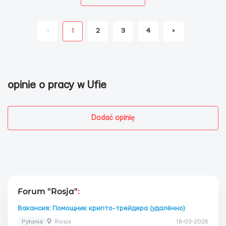
<
1
2
3
4
>
opinie o pracy w Ufie
Dodać opinię
Forum "Rosja"
:
Вакансия: Помощник крипто-трейдера (удалённо)
Pytania
Rosja
18-03-2026