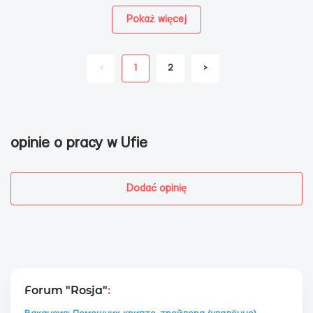
Pokaż więcej
<
1
2
>
opinie o pracy w Ufie
Dodać opinię
Forum "Rosja"
: