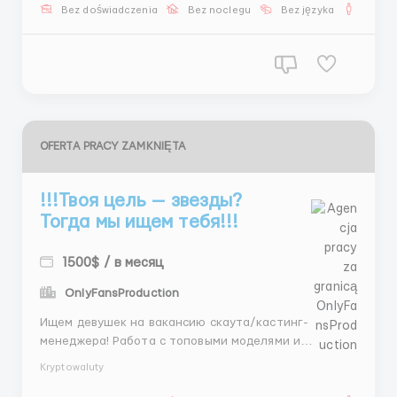
Готов(а) попробовать? 📩 Telegram: @MariaLiHR ...
Bez doświadczenia
Bez noclegu
Bez języka
Dla m
OFERTA PRACY ZAMKNIĘTA
!!!Твоя цель — звезды?
Тогда мы ищем тебя!!!
1500$ / в месяц
OnlyFansProduction
Ищем девушек на вакансию скаута/кастинг-
менеджера! Работа с топовыми моделями и
медийными личностями, а заработок до 1500$ и
Kryptowaluty
выше! 💵 График 5/2, ставка от 350$ до 750$, плюс
бонусы за отличные результаты! 🏆 Пиши в Telegram: