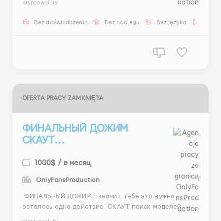
Kryptowaluty
800$ 1500$+ бонусы 🕒 5/2 + 2 субботы 👉 всё уже
перед тобой 📲 @Stas_WR10 ...
Bez doświadczenia
Bez noclegu
Bez języka
Dla m
OFERTA PRACY ZAMKNIĘTA
ФИНАЛЬНЫЙ ДОЖИМ
СКАУТ...
1000$ / в месяц
OnlyFansProduction
ФИНАЛЬНЫЙ ДОЖИМ значит тебе это нужно
осталось одно действие СКАУТ поиск моделей
Instagram переписка презентации всё онлайн 400–