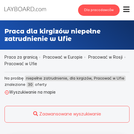
Dla pracodawców
Praca dla kirgizów niepełne
zatrudnienie w Ufie
Praca za granicą
Pracować w Europie
Pracować w Rosji
Pracować w Ufie
Na prośbę
niepełne zatrudnienie, dla kirgizów, Pracować w Ufie
znalezione
30
oferty
Wyszukiwanie na mapie
Zaawansowane wyszukiwanie