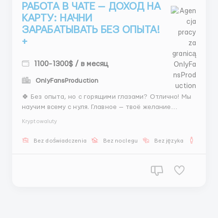
РАБОТА В ЧАТЕ — ДОХОД НА
КАРТУ: НАЧНИ
ЗАРАБАТЫВАТЬ БЕЗ ОПЫТА!
+
1100-1300$ / в месяц
OnlyFansProduction
🍀 Без опыта, но с горящими глазами? Отлично! Мы
научим всему с нуля. Главное — твоё желание
общаться, помогать клиентам и зарабатывать.
Kryptowaluty
Присоединяйся к дружной команде! 🤗 💎 Твои
задачи на старте и всегда: 💬 Активно вести чаты:
Bez doświadczenia
Bez noclegu
Bez języka
Dla m
отвечать быстро, по делу и с душой. 🎯 Помогать
клиентам с выбо...