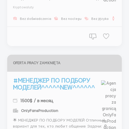
решения — Организовывать встречи 💰 От 600$ + %
Kryptowaluty
🗓️ 2/2/2 📚 Обучение и поддержка 📩 Напиши
нам @TLbestCIS ...
Bez doświadczenia
Bez noclegu
Bez języka
Dla m
OFERTA PRACY ZAMKNIĘTA
#МЕНЕДЖЕР ПО ПОДБОРУ
МОДЕЛЕЙ^^^^^NEW^^^^^^
1500$ / в месяц
OnlyFansProduction
🌟 МЕНЕДЖЕР ПО ПОДБОРУ МОДЕЛЕЙ Отличный
вариант для тех, кто любит общение Задачи: 🔎