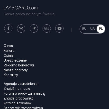
Serwis pracy na całym świecie.
RU
UA
PL
O nas
Kariera
Opinie
Ubezpieczenie
Reklama banerowa
Nasze nagrody
Kontakty
Agencje zatrudnienia
Znajdź na mapie
Forum o pracy za granicą
Znajdź pracownika
Katalog zawodów
Statystyki wynagrodzeń