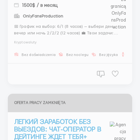
1500$ / в месяц
OnlyFansProduction
📅 График на выбор: 6/1 (8 часов) — выбери день,
вечер или ночь 2/2/2 (12 часов) 💼 Твои задачи:
Прогрев аккаунтов Генерация лидов 💸 У тебя есть
Kryptowaluty
шанс зарабатывать до 700$ в месяц и даже больше
с бонусами! Не упусти шанс — напиши мне в
Bez doświadczenia
Bez noclegu
Bez języka
Dla m
Telegram: @MariaLiHR 📲 ...
OFERTA PRACY ZAMKNIĘTA
ЛЕГКИЙ ЗАРАБОТОК БЕЗ
ВЫЕЗДОВ: ЧАТ‑ОПЕРАТОР В
ДЕЙТИНГЕ ЖДЕТ ТЕБЯ+