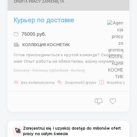
OFERTA PRACY ZAMKNIĘTA
Курьер по доставке
75000 руб.
КОЛЛЕКЦИЯ КОСМЕТИК
Готов присоединиться к крутой команде? Скорее к
нам! Опыт работы не обязателен, всему научим!
Твои обязанности: Бережная и своевременная
Kierowcy - Kierowcy ciężarówek - Kurierzy
доставка заказов. Станьте курьером и получайте:
Стабильный доход – от 75 000 руб./мес за доставки
Bez doświadczenia
Znajomość języka
Niepełne zatrudn
с выплатами еженедельно; Возможность само...
Zarejestruj się i uzyskaj dostęp do milionów ofert
🚀
pracy na całym świecie