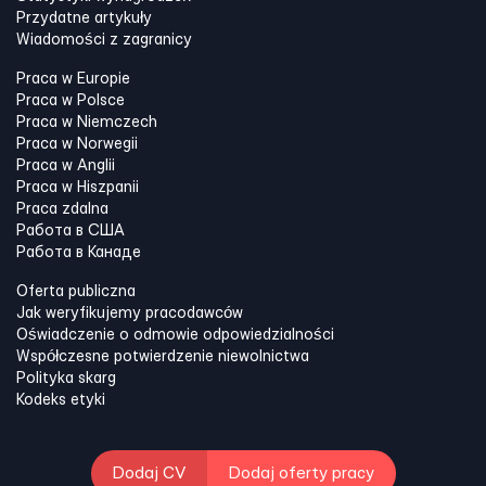
Przydatne artykuły
Wiadomości z zagranicy
Praca w Europie
Praca w Polsce
Praca w Niemczech
Praca w Norwegii
Praca w Anglii
Praca w Hiszpanii
Praca zdalna
Работа в США
Работа в Канадe
Oferta publiczna
Jak weryfikujemy pracodawców
Oświadczenie o odmowie odpowiedzialności
Współczesne potwierdzenie niewolnictwa
Polityka skarg
Kodeks etyki
Dodaj CV
Dodaj oferty pracy