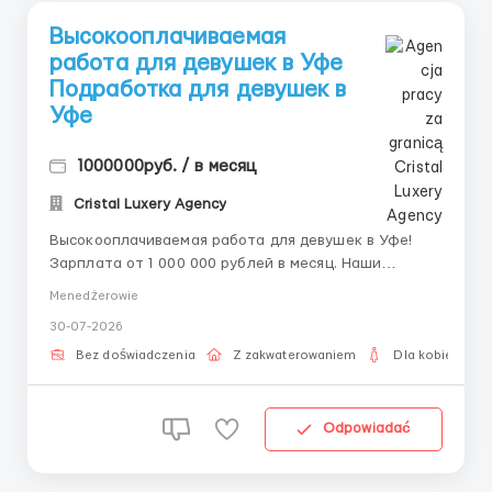
Высокооплачиваемая
работа для девушек в Уфe
Подработка для девушек в
Уфe
1000000руб. / в месяц
Cristal Luxery Agency
Высокооплачиваемая работа для девушек в Уфе!
Зарплата от 1 000 000 рублей в месяц. Наши
контакты: • Telegram: @ALENACarat • WhatsApp/SMS:
Menedżerowie
8-992-208-99-99 Пишите или звоните! Наш
30-07-2026
менеджер ответит на все ваши вопросы и развеет
страхи и сомнения. Станьте частью нашей
Bez doświadczenia
Z zakwaterowaniem
Dla kobiet
команды...
Odpowiadać