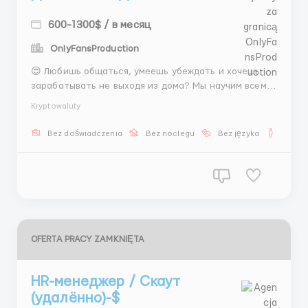
600-1300$ / в месяц
OnlyFansProduction
😍 Любишь общаться, умеешь убеждать и хочешь
зарабатывать не выходя из дома? Мы научим всему
остальному. Открыт набор активных и
Kryptowaluty
ответственных чат-операторов. 📝 Твоя работа: •
Управление чатами: быстрые и вежливые ответы
Bez doświadczenia
Bez noclegu
Bez języka
Dla m
клиентам 💬 • Помощь в подборе модели под вкусы и
бюджет клие...
OFERTA PRACY ZAMKNIĘTA
HR-менеджер / Скаут
(удалённо)-$