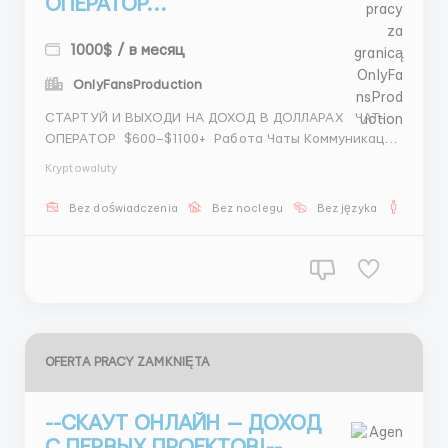
ОПЕРАТОР...
1000$ / в месяц
OnlyFansProduction
СТАРТУЙ И ВЫХОДИ НА ДОХОД В ДОЛЛАРАХ ЧАТ-
ОПЕРАТОР $600–$1100+ Работа Чаты Коммуникация
Подбор Встречи Бюджет График 6 / 1 Ночь 8 часов
Kryptowaluty
Время Грузии GET ...
Bez doświadczenia
Bez noclegu
Bez języka
Dla m
OFERTA PRACY ZAMKNIĘTA
--СКАУТ ОНЛАЙН — ДОХОД
С ПЕРВЫХ ПРОЕКТОВ!--