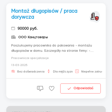
Montaż długopisów / praca
dorywcza
90000 руб.
ООО Канцтовары
Poszukujemy pracownika do pakowania - montażu
długopisów w domu. Szczegóły na stronie firmy: -
jobkanctovary.workOdpowiedzialność, cierpliwość,
Pracownicze specjalizacje
dokładność, brak ograniczeń wiekowych, wykształcenie
13-03-2025
i miejsce zamieszkania nie mają znaczenia. Korporacja
szuka pakowaczy do montażu części.Praca przy pako...
Bez doświadczenia
Dla mężczyzn
Niepełne zatrudnieni
Odpowiadać