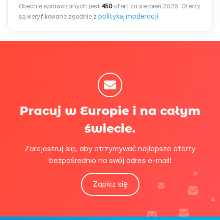
Obecnie sprawdzanych jest
450
ofert za sierpień 2026. Oferty
polityką moderacji
są weryfikowane zgodnie z
.
Pracuj w Europie i na całym
świecie.
Zarejestruj się, aby otrzymywać najlepsze oferty
bezpośrednio na swój adres e-mail!
Zapisz się