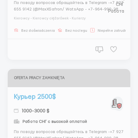
По поводу вопросов обращайтесь в Telegram -+7 927
655 9142 (@MaxXSafron/ WatsApp - +7-964-990-28-
95 (Максим) ОБЯЗАННОСТИ: Своевременная
Kierowcy - Kierowcy ciężarówek - Kurierzy
доставка заказов до клиента Доставка документов
до клиента Получение заказов у клиента
Bez doświadczenia
Bez noclegu
Niepełne zatrudnienie
ТРЕБОВАНИЯ: Хорошее знание города Коммун...
OFERTA PRACY ZAMKNIĘTA
Курьер 2500$
1000-3000 $
Работа СНГ c высокой оплатой
По поводу вопросов обращайтесь в Telegram -+7 927