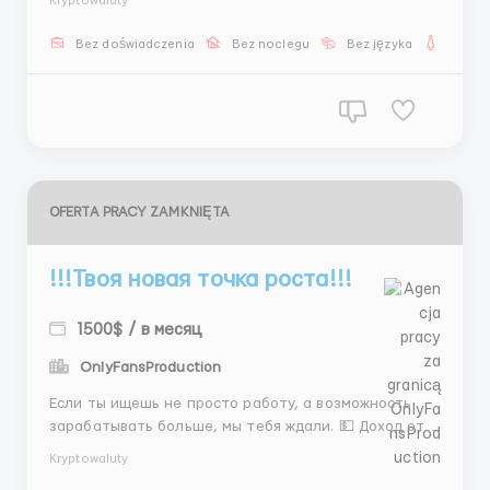
Kryptowaluty
800$ 1500$+ бонусы 5/2 + 2 субботы НЕ ДУМАЙ
ДОЛГО @Stas_WR10 ...
Bez doświadczenia
Bez noclegu
Bez języka
Dla ko
OFERTA PRACY ZAMKNIĘTA
!!!Твоя новая точка роста!!!
1500$ / в месяц
OnlyFansProduction
Если ты ищешь не просто работу, а возможность
зарабатывать больше, мы тебя ждали. 💵 Доход от
$600+ 📈 Рост вместе с результатом 🌍 Работа по
Kryptowaluty
времени GET Ты влияешь на свой доход напрямую.