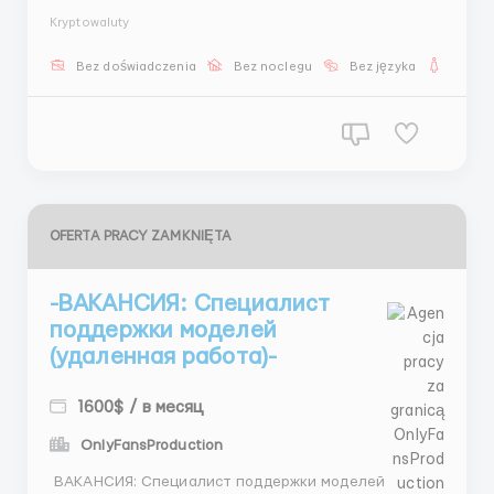
Поиск новых лиц 📸 Анализ фото 💬 Общение Мы
Kryptowaluty
предлагаем: 💰 От 1500$ 📆 5/2 🎓 Обучение 💻
Рабочую технику 📩 Свяжись с нами @TLbestCIS ...
Bez doświadczenia
Bez noclegu
Bez języka
Dla ko
OFERTA PRACY ZAMKNIĘTA
-ВАКАНСИЯ: Специалист
поддержки моделей
(удаленная работа)-
1600$ / в месяц
OnlyFansProduction
ВАКАНСИЯ: Специалист поддержки моделей