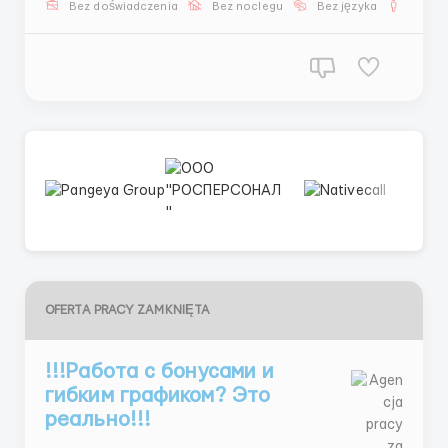
Bez doświadczenia
Bez noclegu
Bez języka
Dla m
@AnnaBiHR и начни свой путь к успеху! ...
OFERTA PRACY ZAMKNIĘTA
!!!Работа с бонусами и
гибким графиком? Это
реально!!!