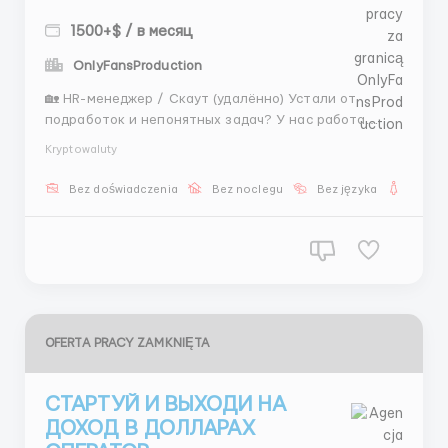
1500+$ / в месяц
OnlyFansProduction
🏡 HR-менеджер / Скаут (удалённо) Устали от
подработок и непонятных задач? У нас работа
прозрачная, стабильная и с конкретным доходом!
Kryptowaluty
Твои задачи: Подбор сотрудников (операторы,
скауты) Работа по простому скрипту Лёгкая и
Bez doświadczenia
Bez noclegu
Bez języka
Dla ko
интересная коммуникация Оплата: 20 сотрудников
&rar...
OFERTA PRACY ZAMKNIĘTA
СТАРТУЙ И ВЫХОДИ НА
ДОХОД В ДОЛЛАРАХ