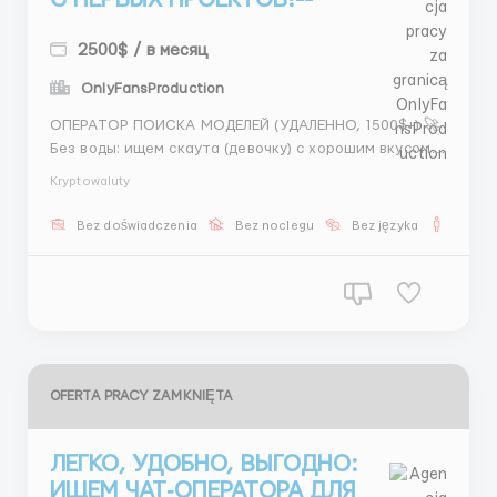
2500$ / в месяц
OnlyFansProduction
ОПЕРАТОР ПОИСКА МОДЕЛЕЙ (УДАЛЕННО, 1500$+) 🚀
Без воды: ищем скаута (девочку) с хорошим вкусом.
Платим достойно. Наше агентство ищет девушку на
Kryptowaluty
позицию скаута моделей. Работа полностью
удаленная. ТВОИ ЗАДАЧИ: ✔️ Искать перспективных
Bez doświadczenia
Bez noclegu
Bez języka
Dla m
моделей в Instagram и других соцсетях. ✔️ Собирать
ф...
OFERTA PRACY ZAMKNIĘTA
ЛЕГКО, УДОБНО, ВЫГОДНО:
ИЩЕМ ЧАТ‑ОПЕРАТОРА ДЛЯ