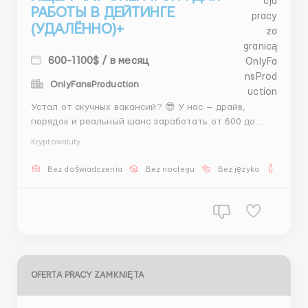
РАБОТЫ В ДЕЙТИНГЕ
(УДАЛЁННО)+
600-1100$ / в месяц
OnlyFansProduction
Устал от скучных вакансий? 😎 У нас — драйв,
порядок и реальный шанс заработать от 600 до
1300 баксов. Главное — уметь печатать, думать и
Kryptowaluty
общаться. Остальному научим. Идеально для тех,
кто живёт в вечернем или ночном ритме. 🌃 Твои
Bez doświadczenia
Bez noclegu
Bez języka
Dla m
задачи на смену: • 📱 Быть онлайн в чате, отвечать...
OFERTA PRACY ZAMKNIĘTA