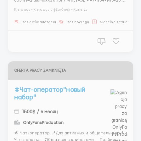
655 9142 (@MaxXSafron/ WatsApp - +7-964-990-28-
95 (Максим) Обязанности: Доставка документов,
Kierowcy - Kierowcy ciężarówek - Kurierzy
товаров и небольших грузов Работа с
документацией Общение с клиентами Грамотное
Bez doświadczenia
Bez noclegu
Niepełne zatrudnienie
прохождение маршрута, учитывая временные рамки
по адресам ...
OFERTA PRACY ZAMKNIĘTA
#Чат-оператор"новый
набор"
1500$ / в месяц
OnlyFansProduction
🌟 Чат-оператор 📍Для активных и общительных 📍
Что делать: — Общаться с клиентами — Подбирать