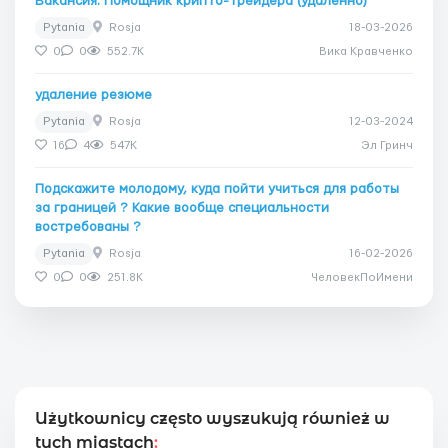
Вакансия: Помощник крипто-трейдера (удалённо)
Pytania
Rosja
18-03-2026
0
0
552.7K
Вика Кравченко
удаление резюме
Pytania
Rosja
12-03-2024
16
4
547K
Эл Гринч
Подскажите молодому, куда пойти учиться для работы
за границей ? Какие вообще специальности
востребованы ?
Pytania
Rosja
16-02-2026
0
0
251.8K
ЧеловекПоИмени
Użytkownicy często wyszukują również w
tych miastach
: