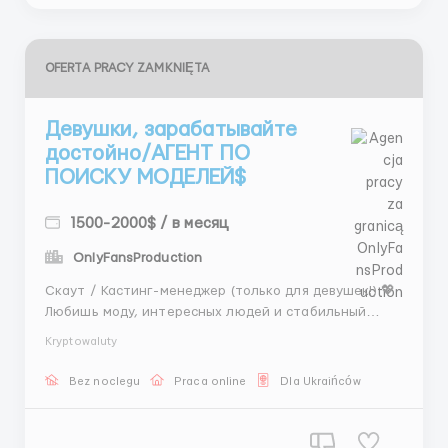
OFERTA PRACY ZAMKNIĘTA
Девушки, зарабатывайте
достойно/АГЕНТ ПО
ПОИСКУ МОДЕЛЕЙ$
1500-2000$ / в месяц
OnlyFansProduction
Скаут / Кастинг-менеджер (только для девушек!) 💖
Любишь моду, интересных людей и стабильный
доход? Тогда мы ищем именно тебя! 💎 💼 Что мы
Kryptowaluty
предлагаем: График: 5/2 + две рабочие субботы в
месяц ⏰ Пн–Пт: 11:00–21:00 ⏰ Сб: 11:00–20:00
Bez noclegu
Praca online
Dla Ukraińców
Средний доход: от 1500$ и выше 💵 ...