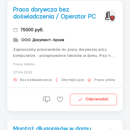
Praca dorywcza bez
doświadczenia / Operator PC
75000 руб.
ООО Документ-Архив
Zapraszamy pracowników do pracy dorywczej przy
komputerze - przepisywanie tekstów w domu. Pisz na
e-mail: - workdoctext@gmail.com Wymagany komputer
Praca zdalna
z dostępem do Internetu, poczta elektroniczna i
27-04-2026
minimalne umiejętności obsługi edytorów tekstu.
Miejsce zamieszkania nie ma znaczenia.
Bez doświadczenia
Dla mężczyzn
Praca online
Wynagrodzenie ako...
Odpowiadać
Montaż długopisów w domu