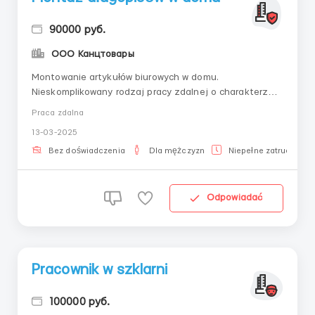
90000 руб.
ООО Канцтовары
Montowanie artykułów biurowych w domu.
Nieskomplikowany rodzaj pracy zdalnej o charakterze
produkcyjnym. Wynagrodzenie zależy od ilości
Praca zdalna
zmontowanych gotowych produktów. Szczegółowe
13-03-2025
informacje na stronie firmy: -
jobkanctovary.workObowiązki: montaż i pakowanie
Bez doświadczenia
Dla mężczyzn
Niepełne zatrudnieni
długopisów w domu zgodnie z instrukcją.D...
Odpowiadać
Pracownik w szklarni
100000 руб.