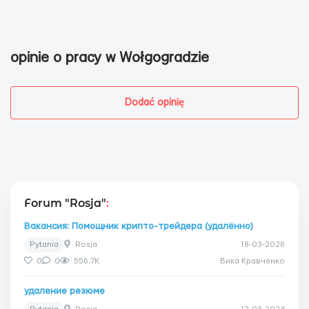
opinie o pracy w Wołgogradzie
Dodać opinię
Forum "Rosja"
:
Вакансия: Помощник крипто-трейдера (удалённо)
Pytania
Rosja
18-03-2026
0
0
556.7K
Вика Кравченко
удаление резюме