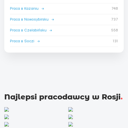
Praca в Kazaniu
→
748
Praca в Nowosybirsku
→
737
Praca в Czelabińsku
→
558
Praca в Soczi
→
131
Najlepsi pracodawcy w Rosji
.