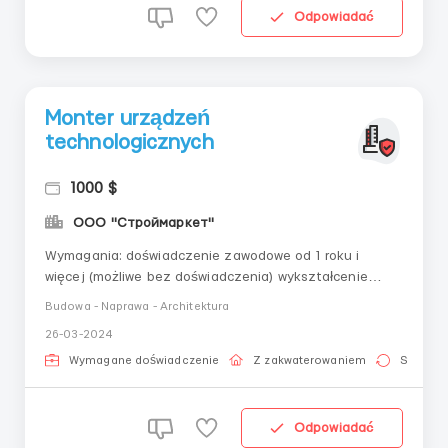
Odpowiadać
Monter urządzeń
technologicznych
1000 $
ООО "Строймаркет"
Wymagania: doświadczenie zawodowe od 1 roku i
więcej (możliwe bez doświadczenia) wykształcenie
średnie zawodowe Gdzie pracować? W
Budowa - Naprawa - Architektura
przedsiębiorstwach przemysłowych w Federacji
26-03-2024
Rosyjskiej, wykonywanie prac budowlanych i
montażowych Warunki pracy: praca w dynamicznie
Wymagane doświadczenie
Z zakwaterowaniem
Stała pr
rozwijającej się firm...
Odpowiadać