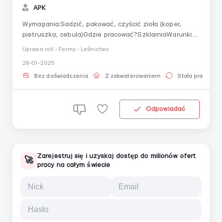
АРК
Wymagania:Sadzić, pakować, czyścić zioła (koper,
pietruszka, cebula)Gdzie pracować?SzklarniaWarunki
pracy:Zatrudnienie na podstawie umowy o
Uprawa roli - Farmy - Leśnictwo
pracęTransportZakwaterowanie
28-01-2025
Bez doświadczenia
Z zakwaterowaniem
Stała praca
Odpowiadać
Zarejestruj się i uzyskaj dostęp do milionów ofert
🚀
pracy na całym świecie