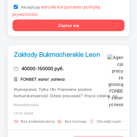
warunki korzystania
politykę
Akceptuję
i
prywatności
Zapisz się
Zakłady Bukmacherskie Leon
40000-150000 руб.
FONBET залог успеха
Wymagania: Tylko 18+ Poprawne pisanie
Komunikatywność Gdzie pracować? Praca zdalna, po
szczegółowe informacje pisz na telegram @Mark007K
Menedżerowie
lub zostaw zgłoszenie z numerem telefonu,
17-10-2024
skontaktuję się z Tobą! Warunki pracy: Elastyczny
harmonogram 650 RUB/godzinę Więcej informacji na
Bez doświadczenia
Bez noclegu
Dla mężczyzn
Pr
telegramie...