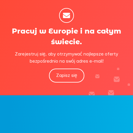
Pracuj w Europie i na całym
świecie.
Zarejestruj się, aby otrzymywać najlepsze oferty
bezpośrednio na swój adres e-mail!
Zapisz się