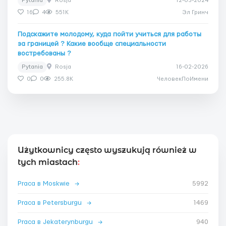
Pytania
Rosja
12-03-2024
16
4
551K
Эл Гринч
Подскажите молодому, куда пойти учиться для работы
за границей ? Какие вообще специальности
востребованы ?
Pytania
Rosja
16-02-2026
0
0
255.8K
ЧеловекПоИмени
Użytkownicy często wyszukują również w
tych miastach
:
Praca в Moskwie
→
5992
Praca в Petersburgu
→
1469
Praca в Jekaterynburgu
→
940