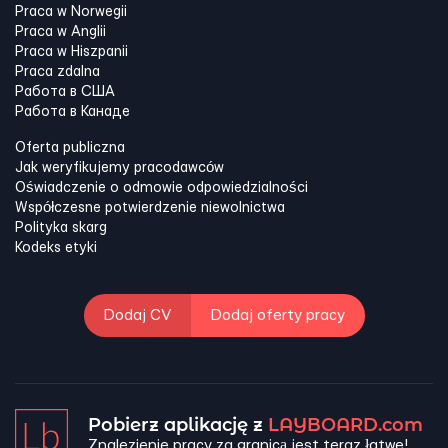
Praca w Norwegii
Praca w Anglii
Praca w Hiszpanii
Praca zdalna
Работа в США
Работа в Канадe
Oferta publiczna
Jak weryfikujemy pracodawców
Oświadczenie o odmowie odpowiedzialności
Współczesne potwierdzenie niewolnictwa
Polityka skarg
Kodeks etyki
Dodaj CV
Dodaj oferty pracy
Pobierz aplikację z
LAYBOARD.com
Znalezienie pracy za granicą jest teraz łatwe!