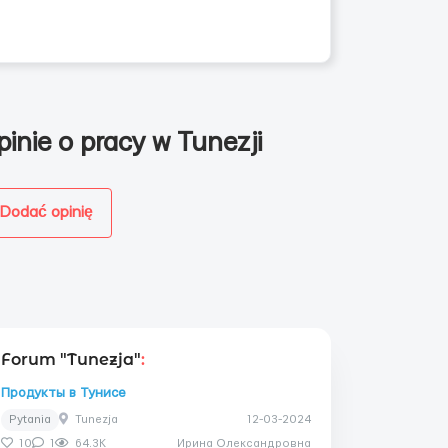
pinie o pracy w Tunezji
Dodać opinię
Forum "Tunezja"
:
Продукты в Тунисе
Pytania
Tunezja
12-03-2024
10
1
64.3K
Ирина Олександровна