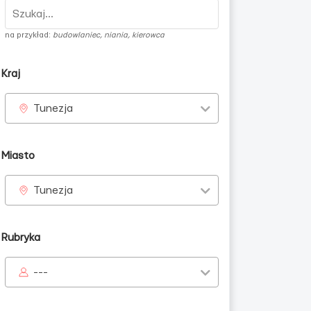
na przykład:
budowlaniec, niania, kierowca
Kraj
Tunezja
Miasto
Tunezja
Rubryka
---