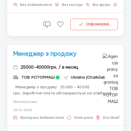
format bez połączeń i wkładów finansowych- E...
Bez doświadczenia
Bez noclegu
Bez języka
Praca 
Odpowiadać
Менеджер з продажу
25000-40000грн. / в месяц
ТОВ РОТОРМАШ
Ukraina (Charków)
Менеджер з продажу 25 000 – 40 000
грн, Заробітня плата обговорюється на співбесіді
Аслунд Груп, ТОВ Металургійна промисловість,
Menedżerowie
металообробка; 50–250 співробітників Харків,
28-10-2025
проспект Льва Ландау, 171. ...
Wymagane doświadczenie
Stała praca
Dla Ukraińców