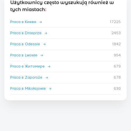
Użytkownicy często wyszukują również w
tych miastach
:
Praca в Киеве
→
17225
Praca в Dnieprze
→
2453
Praca в Odessie
→
1842
Praca в Lwowie
→
954
Praca в Житомире
→
679
Praca в Zaporoże
→
678
Praca в Mikołajowie
→
630