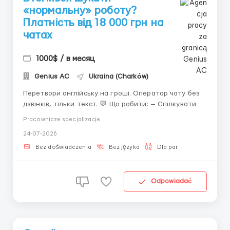
«нормальну» роботу?
Платність від 18 000 грн на
чатах
1000$ / в месяц
Genius AС
Ukraina (Charków)
Перетвори англійську на гроші. Оператор чату без
дзвінків, тільки текст. 💬 Що робити: — Спілкуватися
від імені дівчини — Підтримувати розмову —
Pracownicze specjalizacje
Отримувати 40–50% із доходу 📌 Необхідно: — ПК/
24-07-2026
ноутбук — Володіння письмовою англійською —
Бажання зароблят...
Bez doświadczenia
Bez języka
Dla par
Odpowiadać