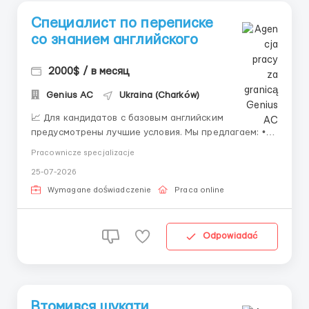
Специалист по переписке
со знанием английского
2000$ / в месяц
Genius AС
Ukraina (Charków)
📈 Для кандидатов с базовым английским
предусмотрены лучшие условия. Мы предлагаем: •
Доход от 800$ • Бонусы за результат • Бесплатное
Pracownicze specjalizacje
обучение • Работу полностью удалённо • Поддержку
25-07-2026
наставника Занятость: 8 часов в день. 📩
Telegram: @nikola_fil ...
Wymagane doświadczenie
Praca online
Odpowiadać
Втомився шукати