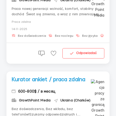
GrowthPoint Media
Ukraina (Charków)
Praca nowej generacji: wolność, komfort, stabilny
dochód Świat się zmienia, a wraz z nim zmieniają się
podejścia do pracy. Praca zdalna to realny sposób
Praca zdalna
zarabiania, z zachowaniem równowagi między życiem
14-11-2025
zawodowym a osobistym. . Wybór: pracuj w dogodnym
czasie. . Komfort: twórz ideal...
Bez doświadczenia
Bez noclegu
Bez języka
Praca 
Odpowiadać
Kurator ankiet / praca zdalna
600-800$ / в месяц
GrowthPoint Media
Ukraina (Charków)
Bez doświadczenia, Bez wkładu, bez
telefonów!Szukamy odpowiedzialnych i