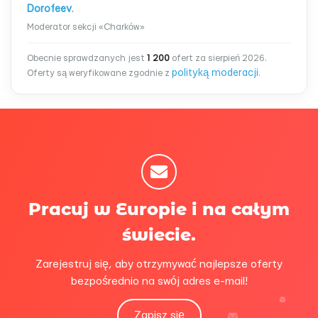
Dorofeev
.
Moderator sekcji «Charków»
Obecnie sprawdzanych jest
1 200
ofert za sierpień 2026.
polityką moderacji
Oferty są weryfikowane zgodnie z
.
Pracuj w Europie i na całym
świecie.
Zarejestruj się, aby otrzymywać najlepsze oferty
bezpośrednio na swój adres e-mail!
Zapisz się