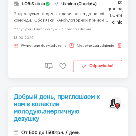
LORIS clinic
Ukraina (Charków)
​​​Запрошуємо лікаря отолариголога до нашої
команди. Обов'язки: -Амбулаторний прийом
пацієнтів - Діагностика, лікування ЛОР
Medycyna - Farmaceutyka - Ochrona zdrowia
захворювань - Виконання лікувальних процедур,
13-03-2026
ведення медичної документації Вимоги: - Вища
медична освіта - Досвід роботи в...
Wymagane doświadczenie
Niepełne zatrudnienie
Dla Uk
Odpowiadać
Добрый день, приглашаем к
нам в колектив
молодую,энергичную
девушку
От 500 до 1500грн. / день