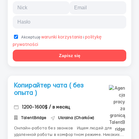
warunki korzystania
politykę
Akceptuję
i
prywatności
Zapisz się
Копирайтер чата ( без
опыта )
1200-1600$ / в месяц
TalentBridge
Ukraina (Charków)
Онлайн-работа без звонков Ищем людей для
удалённой работы в комфортном режиме. Никаких