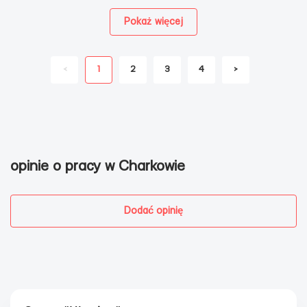
Pokaż więcej
<
1
2
3
4
>
opinie o pracy w Charkowie
Dodać opinię