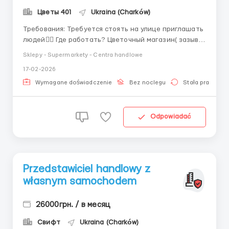
Цветы 401
Ukraina (Charków)
Требования: Требуется стоять на улице приглашать
людей👌🏻 Где работать? Цветочный магазин( зазыв-
продавец) наше Местонахождение:Харьков
Sklepy - Supermarkety - Centra handlowe
центральный рынок😁 Будем рады видеть вас в
17-02-2026
своем коллективе🫶🏻 Условия работы: Хорошо
зазывать людей🤗 Быстро и конкретно обслуживать
Wymagane doświadczenie
Bez noclegu
Stała praca
клиента😁...
Odpowiadać
Przedstawiciel handlowy z
własnym samochodem
26000грн. / в месяц
Свифт
Ukraina (Charków)