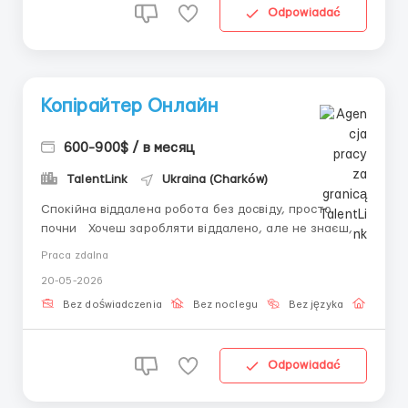
Odpowiadać
Копірайтер Онлайн
600-900$ / в месяц
TalentLink
Ukraina (Charków)
Спокійна віддалена робота без досвіду, просто
почни Хочеш заробляти віддалено, але не знаєш, з
чого почати? У нас є рішення! Робота без тиску, з
Praca zdalna
простими завданнями та повною підтримкою.
20-05-2026
Підходить новачкам Умови: Зручний графік: працюй
у комфортний для себе час Віддалено, ...
Bez doświadczenia
Bez noclegu
Bez języka
Praca 
Odpowiadać