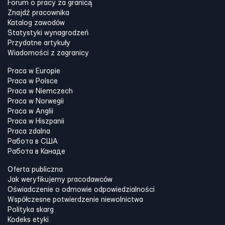
Forum o pracy za granicą
Znajdź pracownika
Katalog zawodów
Statystyki wynagrodzeń
Przydatne artykuły
Wiadomości z zagranicy
Praca w Europie
Praca w Polsce
Praca w Niemczech
Praca w Norwegii
Praca w Anglii
Praca w Hiszpanii
Praca zdalna
Работа в США
Работа в Канадe
Oferta publiczna
Jak weryfikujemy pracodawców
Oświadczenie o odmowie odpowiedzialności
Współczesne potwierdzenie niewolnictwa
Polityka skarg
Kodeks etyki