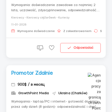
Wymagania: doświadczenie zawodowe co najmniej 2
lata, uczciwość, zdyscyplinowanie, odpowiedzialność,
posiadanie samochodu Gdzie pracować? miasto
Kierowcy - Kierowcy ciężarówek - Kurierzy
Charków Warunki pracy: pon-czw od 9.00 do 18.00; pt
11-01-2026
od 9.00 do 16.00
Wymagane doświadczenie
Z zakwaterowaniem
Stała pr
Odpowiadać
Promotor Zdalnie
900$ / в месяц
GrowthPoint Media
Ukraina (Charków)
Wymagania:- laptop/PC i internet- gotowość do pracy
przez cały dzień (8 godzin)- odpowiedzialność i chęć