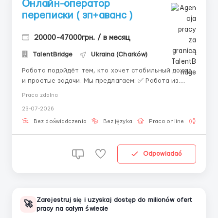
Онлайн-оператор
переписки ( зп+аванс )
20000-47000грн. / в месяц
TalentBridge
Ukraina (Charków)
Работа подойдёт тем, кто хочет стабильный доход
и простые задачи. Мы предлагаем: ✅ Работа из
дома ✅ Обучение с нуля ✅ Поддержка команды ✅
Praca zdalna
Бонусная система Требования: • Базовые навыки ПК
23-07-2026
• Интернет • Внимательность • Ответственность
Обязанности: • Ответы на...
Bez doświadczenia
Bez języka
Praca online
Dla pa
Odpowiadać
Zarejestruj się i uzyskaj dostęp do milionów ofert
🚀
pracy na całym świecie