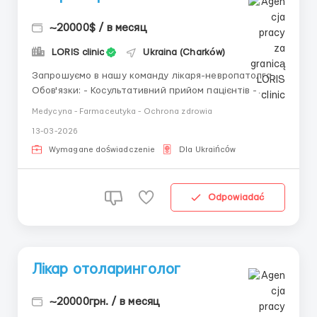
~20000$ / в месяц
LORIS clinic
Ukraina (Charków)
Запрошуємо в нашу команду лікаря-невропатолга.
Обов'язки: - Косультативний прийом пацієнтів -
Ведення медичної документації Вимоги: - Вища
Medycyna - Farmaceutyka - Ochrona zdrowia
медична освіта - Досвід роботи не менше 3-х років -
13-03-2026
Відповідальність, уважність, комунікабельність. ...
Wymagane doświadczenie
Dla Ukraińców
Odpowiadać
Лікар отоларинголог
~20000грн. / в месяц