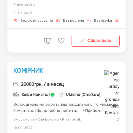
холодных звонков и давления — только текст и
Praca zdalna
чёткие задачи. В обязанности входит: — Переписка
21-07-2026
с клиентами — Работа по готовым сценариям —
Поддержание а...
Bez doświadczenia
Bez noclegu
Bez języka
Praca 
Odpowiadać
КОМІРНИК
26000грн. / в месяц
Кафе Кристал
Ukraina (Charków)
Запрошуємо на роботу відповідального та уважного
Комірника. Що потрібно робити: *Прийом,
розміщення товару на складі. *Облік товарно-
Składowanie - Opakowania - Przenośnik
матеріальних цінностей (ведення внутрішньої
16-06-2026
звітності). *Збирання, комплектація та