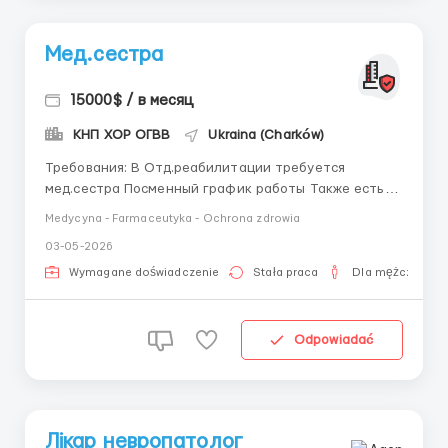
Мед.сестра
15000$ / в месяц
КНП ХОР ОГВВ
Ukraina (Charków)
Требования: В Отд.реабилитации требуется
мед.сестра Посменный график работы Также есть
вакансия манипуляционной мед.сестры на
Medycyna - Farmaceutyka - Ochrona zdrowia
ежедневку Где работать? КНП ХОР ОГВВ Условия
03-05-2026
работы: ...
Wymagane doświadczenie
Stała praca
Dla mężczyzn
Odpowiadać
Лікар невропатолог