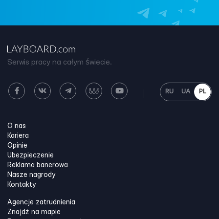
Serwis pracy na całym świecie.
RU
UA
PL
O nas
Kariera
Opinie
Ubezpieczenie
Reklama banerowa
Nasze nagrody
Kontakty
Agencje zatrudnienia
Znajdź na mapie