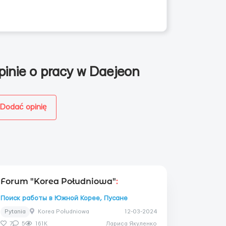
pinie o pracy w Daejeon
Dodać opinię
Forum "Korea Południowa"
:
Поиск работы в Южной Корее, Пусане
Pytania
Korea Południowa
12-03-2024
7
5
161K
Лариса Якуленко