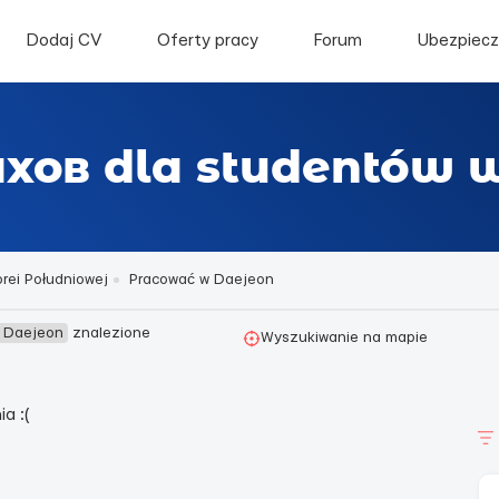
Dodaj CV
Oferty pracy
Forum
Ubezpiecz
ахов dla studentów 
rei Południowej
Pracować w Daejeon
w Daejeon
znalezione
Wyszukiwanie na mapie
a :(