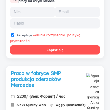
pracy na całym świecie
warunki korzystania
politykę
Akceptuję
i
prywatności
Zapisz się
Praca w fabryce SMP
produkcja zderzaków
Mercedes
2200ƒ (Венг. Форинт) / час
Alexx Quality Work
Węgry (Kecskemét)