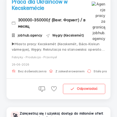
Praca dla Ukraińców w
Kecskemécie
300000-350000ƒ (Венг. Форинт) / в
месяц
jobhub.agency
Węgry (Kecskemét)
▶️Miasto pracy: Kecskemét (Kecskemét, Bács-Kiskun
vármegye), Węgry. Rekrutacja na stanowiska: operator
maszyny, monter, inspektor wizualny. ▶️O
Fabryky - Produkcja - Przemysł
pracy: fabryka samochodowa, produkują zderzaki dla
26-06-2026
marki Mercedes. W zależności od wyników rekrutacji,
zatrudnienie możliwe j...
Bez doświadczenia
Z zakwaterowaniem
Stała praca
Odpowiadać
Zarejestruj się i uzyskaj dostęp do milionów ofert
🚀