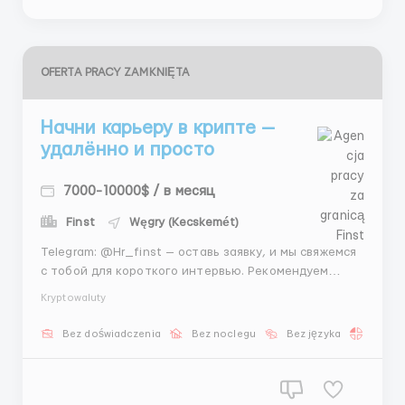
OFERTA PRACY ZAMKNIĘTA
Начни карьеру в крипте —
удалённо и просто
7000-10000$ / в месяц
Finst
Węgry (Kecskemét)
Telegram: @Hr_finst — оставь заявку, и мы свяжемся
с тобой для короткого интервью. Рекомендуем
подготовить пару вопросов о формате обучения. О
Kryptowaluty
компании: Мы — команда, создающая полезные
продукты на стыке финансов и технологий. 🧭💵
Bez doświadczenia
Bez noclegu
Bez języka
Praca 
Ценим инициативу и стремление к росту.
Предоставл...