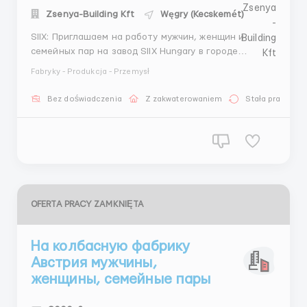
Zsenya-Building Kft
Węgry (Kecskemét)
SIIX: Приглашаем на работу мужчин, женщин и
семейных пар на завод SIIX Hungary в городе
Nagykőrös от города Кечкемит 20 км. Выезд с
Fabryky - Produkcja - Przemysł
Украины и по Венгрии 13-го июня и 20-го июня!
Работа оператором по сборке электронных плат
Bez doświadczenia
Z zakwaterowaniem
Stała praca
(SMT). График работы: 3 смены по 8 часов в день с
понед...
OFERTA PRACY ZAMKNIĘTA
На колбасную фабрику
Австрия мужчины,
женщины, семейные пары