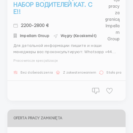
НАБОР ВОДИТЕЛЕЙ КАТ. С
Е!!
2200-2800 €
Impellam Group
Węgry (Kecskemét)
Для детальной информации пишите и наши
менеджеры вас проконсультируют: Whatsapp +44
7881 228890 Telegram +44 7901 639340 Проверенное
Pracownicze specjalizacje
агентство по трудоустройству за границей –
Impellam Group plc Наши гарантии: Более 15 лет
Bez doświadczenia
Z zakwaterowaniem
Stała praca
опыта на международном рынке трудоустройства
Официальная ...
OFERTA PRACY ZAMKNIĘTA