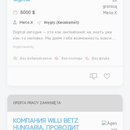
6000 $
Meta X
Węgry (Kecskemét)
Digital сегодня — это как английский: не знать уже
как-то неловко. Мы даём тебе возможность освоить
нужные навыки без давления. Что будет: — Онлайн-
Kryptowaluty
график — Поддержка наставника — Задачи, которые
реально развивают — Финансовая мотивация —
Bez doświadczenia
Bez noclegu
Bez języka
Доступ к новой п...
OFERTA PRACY ZAMKNIĘTA
КОМПАНИЯ WILLI BETZ
HUNGARIA, ПРОВОДИТ