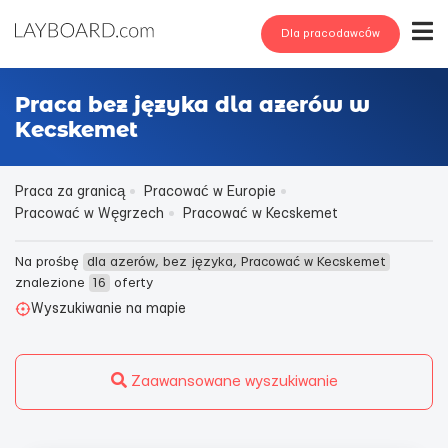
Dla pracodawców
Praca bez języka dla azerów w
Kecskemet
Praca za granicą
Pracować w Europie
Pracować w Węgrzech
Pracować w Kecskemet
Na prośbę
dla azerów, bez języka, Pracować w Kecskemet
znalezione
16
oferty
Wyszukiwanie na mapie
Zaawansowane wyszukiwanie