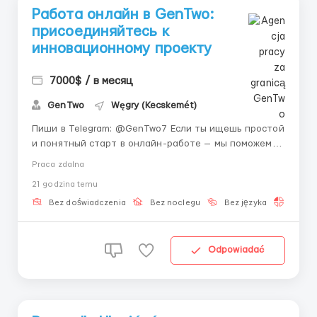
Работа онлайн в GenTwo:
присоединяйтесь к
инновационному проекту
7000$ / в месяц
GenTwo
Węgry (Kecskemét)
Пиши в Telegram: @GenTwo7 Если ты ищешь простой
и понятный старт в онлайн-работе — мы поможем
тебе начать с нуля 😊 🌐 GenTwo — ведущая
Praca zdalna
швейцарская финтех-компания со штаб-квартирой
21 godzina temu
в Цюрихе, которая полностью меняет мир
инвестиций. С помощью нашей уникальной
Bez doświadczenia
Bez noclegu
Bez języka
Praca 
платформы...
Odpowiadać