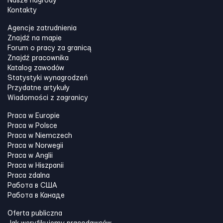
Nasze nagrody
Kontakty
Agencje zatrudnienia
Znajdź na mapie
Forum o pracy za granicą
Znajdź pracownika
Katalog zawodów
Statystyki wynagrodzeń
Przydatne artykuły
Wiadomości z zagranicy
Praca w Europie
Praca w Polsce
Praca w Niemczech
Praca w Norwegii
Praca w Anglii
Praca w Hiszpanii
Praca zdalna
Работа в США
Работа в Канадe
Oferta publiczna