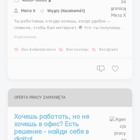
4000-6000 $
Meta X
Węgry (Kecskemét)
Ты работаешь откуда хочешь, когда удобно —
главное, чтобы был интернет. 🔘 Что ты получаешь:
— Удалённый доступ к платформам — Куратор и
Kryptowaluty
материалы — Понятная система — Доход на
криптокошелёк 🔘Вы подходите, если: — Умеете
Bez doświadczenia
Bez noclegu
Bez języka
мыслить системно — Цените ...
OFERTA PRACY ZAMKNIĘTA
Хочешь работать, но не
хочешь в офис? Есть
решение - найди себя в
digital