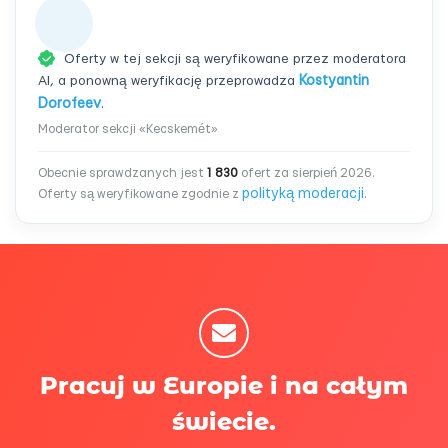
Oferty w tej sekcji są weryfikowane przez moderatora
AI, a ponowną weryfikację przeprowadza
Kostyantin
Dorofeev
.
Moderator sekcji «Kecskemét»
Obecnie sprawdzanych jest
1 830
ofert za sierpień 2026.
polityką moderacji
Oferty są weryfikowane zgodnie z
.
Pracuj w Europie i na całym
świecie.