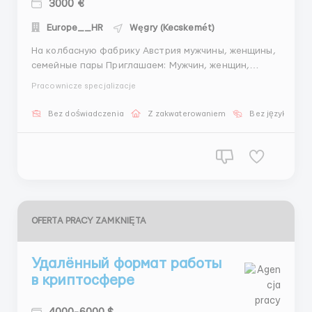
3000 €
Europe__HR
Węgry (Kecskemét)
На колбасную фабрику Австрия мужчины, женщины,
семейные пары Приглашаем: Мужчин, женщин,
семейные пары. Возраст от 18 до 50лет.
Pracownicze specjalizacje
Предприятие занимается изготовлением мясных
деликатесов и колбас из курицы и говядины. Опыт
Bez doświadczenia
Z zakwaterowaniem
Bez języka
работы приветствуется, но не обязателен, всему
обучают. Требования: ...
OFERTA PRACY ZAMKNIĘTA
Удалённый формат работы
в криптосфере