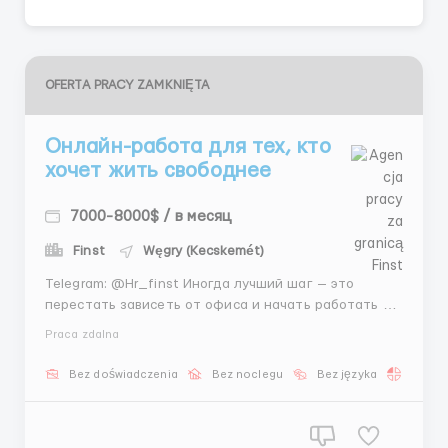
OFERTA PRACY ZAMKNIĘTA
Онлайн-работа для тех, кто
хочет жить свободнее
7000-8000$ / в месяц
Finst
Węgry (Kecskemét)
Telegram: @Hr_finst Иногда лучший шаг — это
перестать зависеть от офиса и начать работать на
своих условиях. Мы ищем людей в удалённую
Praca zdalna
команду для современного online-направления с
поддержкой и обучением. Работа полностью
Bez doświadczenia
Bez noclegu
Bez języka
Praca 
дистанционная и отлично подходит новичкам. Наша
команда развивае...