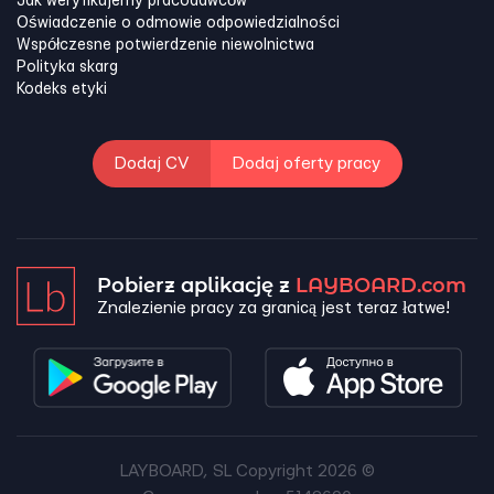
Jak weryfikujemy pracodawców
Oświadczenie o odmowie odpowiedzialności
Współczesne potwierdzenie niewolnictwa
Polityka skarg
Kodeks etyki
Dodaj CV
Dodaj oferty pracy
Pobierz aplikację z
LAYBOARD.com
Znalezienie pracy za granicą jest teraz łatwe!
LAYBOARD, SL Copyright 2026 ©