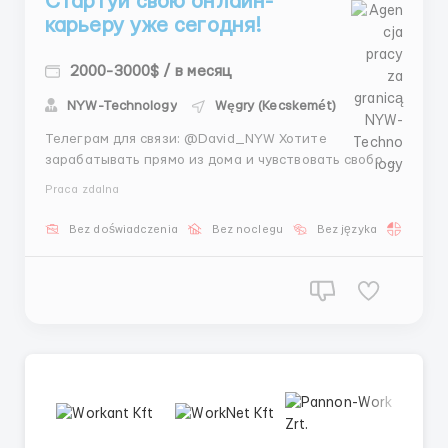
Стартуй свою онлайн-
карьеру уже сегодня!
2000-3000$ / в месяц
NYW-Technology
Węgry (Kecskemét)
Телеграм для связи: @David_NYW Хотите
зарабатывать прямо из дома и чувствовать свободу
в работе? 🌟 Онлайн-сфера сегодня — это не
Praca zdalna
просто тренд, это реальность будущего, где каждый
может развивать навыки и получать стабильный
Bez doświadczenia
Bez noclegu
Bez języka
Praca 
доход. Работа в интернете открывает доступ к
глобальным проектам, п...