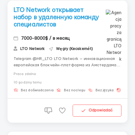
LTO Network открывает
набор в удаленную команду
специалистов
7000-8000$ / в месяц
LTO Network
Węgry (Kecskemét)
Telegram @HR_LTO LTO Network — инновационная
европейская блокчейн-платформа из Амстердама.
Мы создаём гибридные решения для бизнеса,
Praca zdalna
государственных органов и международных
10 godziny temu
проектов, включая инициативы ООН. Ищем
активных людей, готовых начать карьеру в Web3
Bez doświadczenia
Bez noclegu
Bez języka
Praca 
без предыдущего опыт...
Odpowiadać