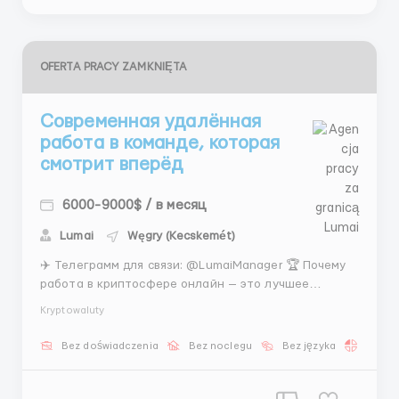
OFERTA PRACY ZAMKNIĘTA
Современная удалённая
работа в команде, которая
смотрит вперёд
6000-9000$ / в месяц
Lumai
Węgry (Kecskemét)
✈️ Телеграмм для связи: @LumaiManager 🏆 Почему
работа в криптосфере онлайн — это лучшее
решение на сегодняшний день? Всё просто. Во-
Kryptowaluty
первых, это абсолютная гибкость: вы сами
управляете своим рабочим пространством. Во-
Bez doświadczenia
Bez noclegu
Bez języka
Praca 
вторых, это устойчивость к инфляции и
экономическим потрясениям, ведь цифро...