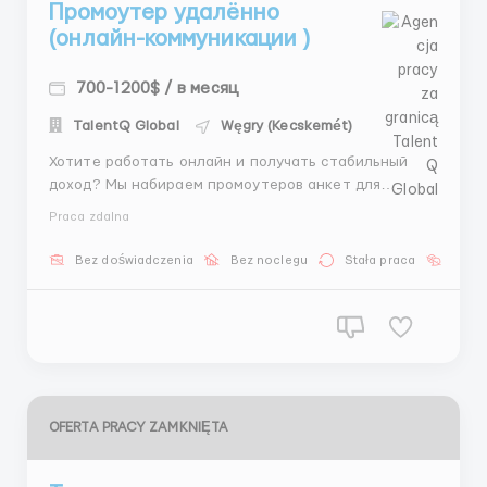
Промоутер удалённо
(онлайн-коммуникации )
700-1200$ / в месяц
TalentQ Global
Węgry (Kecskemét)
Хотите работать онлайн и получать стабильный
доход? Мы набираем промоутеров анкет для
общения с пользователями в чатах. Что входит в
Praca zdalna
обязанности: Продвижение анкет на сайте;
Общение и ответы клиентам в чате;
Bez doświadczenia
Bez noclegu
Stała praca
Bez j
Информационная поддержка. Что требуется:
Грамотность и...
OFERTA PRACY ZAMKNIĘTA