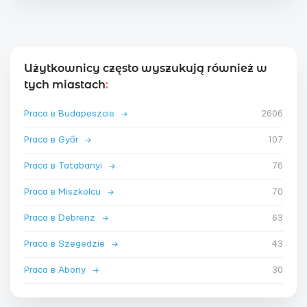
Użytkownicy często wyszukują również w
tych miastach
:
Praca в Budapeszcie
→
2606
Praca в Győr
→
107
Praca в Tatabanyi
→
76
Praca в Miszkolcu
→
70
Praca в Debrenz
→
63
Praca в Szegedzie
→
43
Praca в Abony
→
30