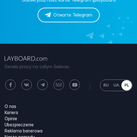
Subskrybuj nasz kanał Telegram @layboard
Otwarte Telegram
Serwis pracy na całym świecie.
RU
UA
PL
O nas
Kariera
Opinie
Ubezpieczenie
Reklama banerowa