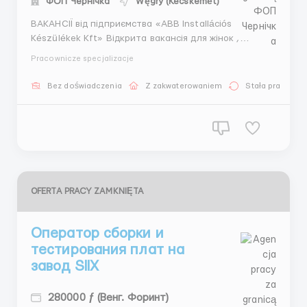
ФОП Чернічка
Węgry (Kecskemét)
ВАКАНСІЇ від підприємства «ABB Installációs
Készülékek Kft» Відкрита вакансія для жінок ,
чоловіків та сімейних пар виїзд на 5 червня,
Pracownicze specjalizacje
можливість потрапити на онлайн інтерв'ю 31 травня
або 2 червня. Для працевлаштування необхідне
Bez doświadczenia
Z zakwaterowaniem
Stała praca
проходження тес...
OFERTA PRACY ZAMKNIĘTA
Оператор сборки и
тестирования плат на
завод SIIX
280000 ƒ (Венг. Форинт)