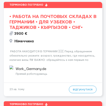
ТЕРМІНОВО ПОТРІБНО
• РАБОТА НА ПОЧТОВЫХ СКЛАДАХ В
ГЕРМАНИИ • ДЛЯ УЗБЕКОВ •
ТАДЖИКОВ • КЫРГЫЗОВ • СНГ•
3900 €
Німеччина
РАБОТА НАХОДИТСЯ В ГЕРМАНИИ 🇩🇪 Перед обращением
обязательно укажите: возраст, гражданство, где находитесь,
наличие визы. ❗️🚨 ВАЖНО: обращайтесь к нам первым по
номеру! Звоните либо пишите в WhatsApp: ☎️ +44 7355•427998
☎️ Работа на логистических и почтов...
Work_Germany.de
Прямий роботодавець
відгукнутися
23 хв. тому
ТЕРМІНОВО ПОТРІБНО