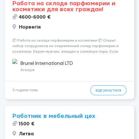
Работа на складе парфюмерии и
косметики для всех граждан!
4600-6000 €
Норвегія
📦 Работа на складе парфюмерии и косметики 📦 Открыт
набор сотрудников на современный склад парфюмерии и
косметики. Берем мужчин, женщин и семейные пары. Если
раньше на складе не работали — ничего страшного, всему
обучают уже после приезда. Работа не тяжелая. Нужно
Brunel International LTD
собирать заказы, сортиро...
Агенція
відгукнутися
3 години тому
Работник в мебельный цех
1500 €
Литва