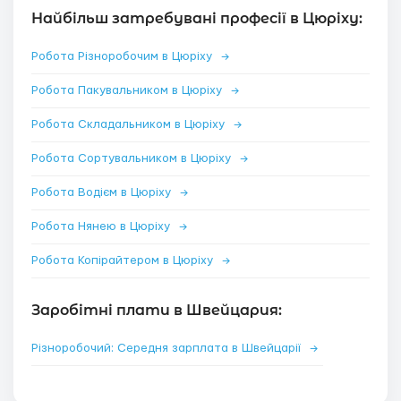
Найбільш затребувані професії в Цюріху:
Робота Різноробочим в Цюріху
→
Робота Пакувальником в Цюріху
→
Робота Складальником в Цюріху
→
Робота Сортувальником в Цюріху
→
Робота Водієм в Цюріху
→
Робота Нянею в Цюріху
→
Робота Копірайтером в Цюріху
→
Заробітні плати в Швейцария:
Різноробочий: Середня зарплата в Швейцарії
→