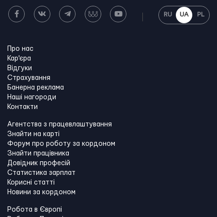
RU
UA
PL
Про нас
Кар'єра
Відгуки
Страхування
Банерна реклама
Наші нагороди
Контакти
Агентства з працевлаштування
Знайти на карті
Форум про роботу за кордоном
Знайти працівника
Довідник професій
Статистика зарплат
Корисні статті
Новини за кордоном
Робота в Європі