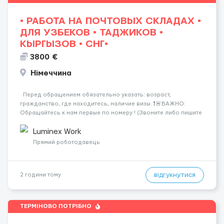
• РАБОТА НА ПОЧТОВЫХ СКЛАДАХ •
ДЛЯ УЗБЕКОВ • ТАДЖИКОВ •
КЫРГЫЗОВ • СНГ•
3800 €
Німеччина
Перед обращением обязательно указать: возраст,
гражданство, где находитесь, наличие визы. ❗️🚨ВАЖНО:
Обращайтесь к нам первые по номеру ! (Звоните либо пишите
WhatsApp ) ☎️+44 7355•427998 ☎️ Работа на логистических и
почтовых складах . График 5/8, возможны пе...
Luminex Work
Прямий роботодавець
відгукнутися
2 години тому
ТЕРМІНОВО ПОТРІБНО