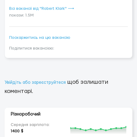
Всі вакансії від "Robert Klark" ⟶
покази: 1.5M
Поскаржитись на цю вакансію
Поділитися вакансією:
щоб залишати
Увійдіть або зареєструйтеся
коментарі.
Різноробочий
Середня зарплата:
1400 $