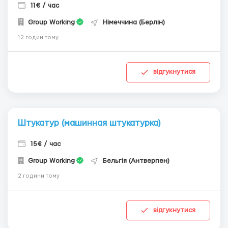
11€ / час
Group Working
Німеччина (Берлін)
12 годин тому
відгукнутися
Штукатур (машинная штукатурка)
15€ / час
Group Working
Бельгія (Антверпен)
2 години тому
відгукнутися