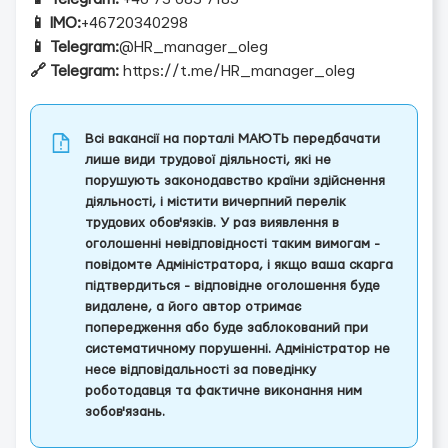
📱 IMO:
+46720340298
📱 Telegram:
@HR_manager_oleg
🔗 Telegram:
https://t.me/HR_manager_oleg
Всі вакансії на порталі МАЮТЬ передбачати
лише види трудової діяльності, які не
порушують законодавство країни здійснення
діяльності, і містити вичерпний перелік
трудових обов'язків. У раз виявлення в
оголошенні невідповідності таким вимогам -
повідомте Адміністратора, і якщо ваша скарга
підтвердиться - відповідне оголошення буде
видалене, а його автор отримає
попередження або буде заблокований при
систематичному порушенні. Адміністратор не
несе відповідальності за поведінку
роботодавця та фактичне виконання ним
зобов'язань.