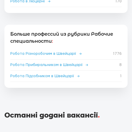
Робота в Люцерні
→
170
Больше профессий из рубрики Рабочие
специальности
:
Робота Різноробочим в Швейцарії
→
1776
Робота Прибиральником в Швейцарії
→
8
Робота Підсобником в Швейцарії
→
1
Останні додані вакансії
.