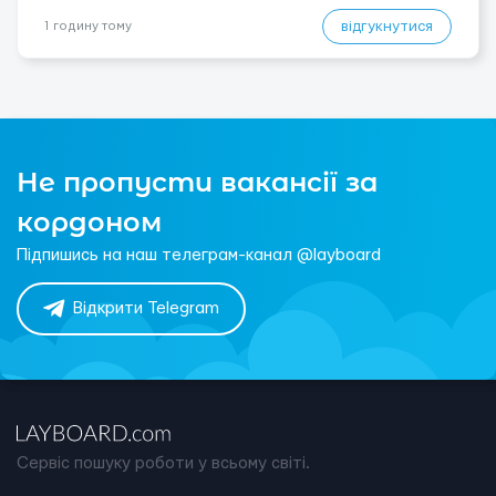
відгукнутися
1 годину тому
Не пропусти вакансії за
кордоном
Підпишись на наш телеграм-канал @layboard
Відкрити Telegram
Сервіс пошуку роботи у всьому світі.