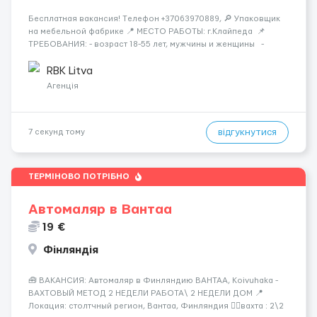
Бесплатная вакансия! Tелефон +37063970889, 🔎 Упаковщик
на мебельной фабрике 📍 МЕСТО РАБОТЫ: г.Клайпеда 📌
ТРЕБОВАНИЯ: - возраст 18-55 лет, мужчины и женщины -
можно без опыта работы 💳 ОПЛАТА ТРУДА: - ставка 6 евро/
час нетто 📃 ОБЯЗАННОСТИ: - с...
RBK Litva
Агенція
відгукнутися
7 секунд тому
ТЕРМІНОВО ПОТРІБНО
Автомаляр в Вантаа
19 €
Фінляндія
🧰 ВАКАНСИЯ: Автомаляр в Финляндию ВАНТАА, Koivuhaka -
ВАХТОВЫЙ МЕТОД 2 НЕДЕЛИ РАБОТА\ 2 НЕДЕЛИ ДОМ 📍
Локация: столтчный регион, Вантаа, Финляндия 👌🏻вахта : 2\2