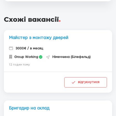
Схожі вакансії
.
Майстер з монтажу дверей
3000€ / в месяц
Group Working
Німеччина (Білефельд)
12 годин тому
відгукнутися
Бригадир на склад