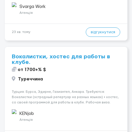
недели 📅 Старт: как только вас утверждают 💶 Зарплата: 19 €/
час брутто 🏠 Жильё: предоставляется БЕСПЛАТНО 📞
Svarga Work
Контакт: +3725672...
Агенція
відгукнутися
23 хв. тому
Вокалистки, хостес для работы в
клубе.
от 1700+% $
Туреччина
Турция: Бурса, Эдирне, Газиантеп, Анкара. Требуются:
Вокалистки (эстрадный репертуар на разных языках) + хостеc,
со своей программой для работы в клубе. Рабочая виза.
Контракт от четырех месяцев до года. Короткий контракт от
одного до трех месяцев. Мед. страховка. Высокая зарплат...
KENjob
Агенція