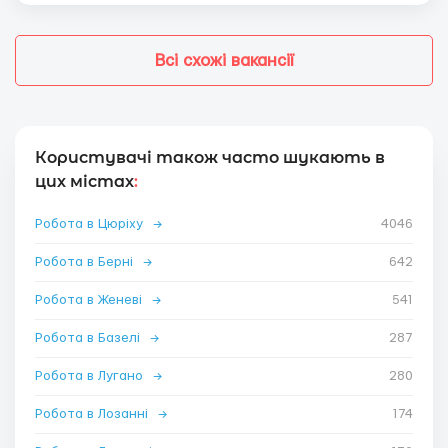
Всі схожі вакансії
Користувачі також часто шукають в
цих містах
:
Робота в Цюріху
→
4046
Робота в Берні
→
642
Робота в Женеві
→
541
Робота в Базелі
→
287
Робота в Лугано
→
280
Робота в Лозанні
→
174