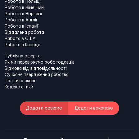
Робота в Польщі
Робота в Німеччині
Робота в Норвегії
Робота в Англії
Робота в Іспанії
Віддалена робота
Работа в США
Работа в Канадe
Публічна оферта
Як ми перевіряємо роботодавців
Відмова від відповідальності
Сучасне твердження рабства
Політика скарг
Кодекс етики
Додати резюме
Додати вакансію