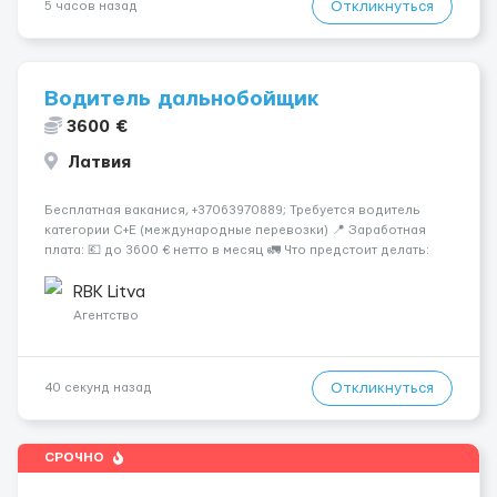
Откликнуться
5 часов назад
Водитель дальнобойщик
3600 €
Латвия
Бесплатная ваканися, +37063970889; Требуется водитель
категории C+E (международные перевозки) 📍 Заработная
плата: 💶 до 3600 € нетто в месяц 🚛 Что предстоит делать:
Международные перевозки на тентах и рефрижераторах. В
среднем 400–500 км в день. Погр...
RBK Litva
Агентство
Откликнуться
40 секунд назад
СРОЧНО