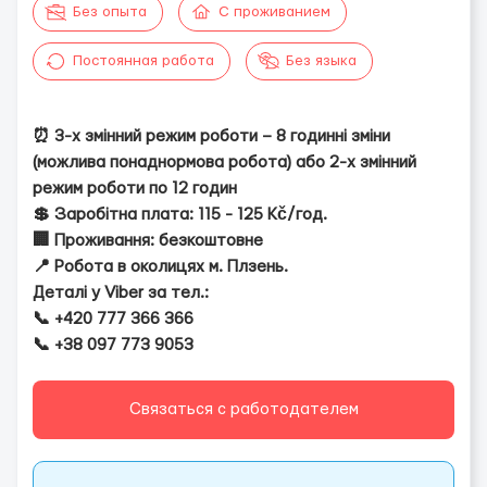
Без опыта
С проживанием
Постоянная работа
Без языка
⏰ 3-х змінний режим роботи – 8 годинні зміни
(можлива понаднормова робота) або 2-х змінний
режим роботи по 12 годин
💲 Заробітна плата: 115 - 125 Kč/год.
🏢 Проживання: безкоштовне
📍 Робота в околицях м. Плзень.
Деталі у Viber за тел.:
📞 +420 777 366 366
📞 +38 097 773 9053
Связаться с работодателем