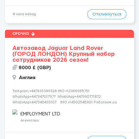
Откликнуться
4 часа назад
СРОЧНО
Автозавод Jaguar Land Rover
(ГОРОД ЛОНДОН) Крупный набор
сотрудников 2026 сезон!
8000 £ (GBP)
Англия
Telegram +447935389328 IMO +12366065751
WhatsApp+447347017977 WhatsApp+447990771872
WhatsApp+447348439107 IMO +14502545901 Работаем со
всеми странами СНГ И ВСЕМ МИРОМ ВСЕ СТРАНЫ ВСЕ НАЦИИ
СДЕЛАЙ СКРИНШОТ! Telegram:@Vitali_Novikovs Telegram
EMPLOYMENT LTD
@Vitali_No...
Агентство