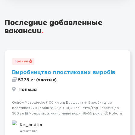
Последние добавленные
вакансии
.
срочно
Виробництво пластикових виробів
5275 zł (злотых)
Польша
Ostrów Mazowiecka (100 км від Варшави) 🔹 Виробництво
пластикових виробів 💰 23,50–31,40 зл нетто/год + премія до
300 зл 👥 Чоловіки, жінки, сімейні пари (18–55 років) 🕒 Робота
у 2–3 зміни 🏠 Житло — 650 зл/міс. Компенсація за власне
житло — 400 зл. 📦 Обов...
Re_cruiter
Агентство