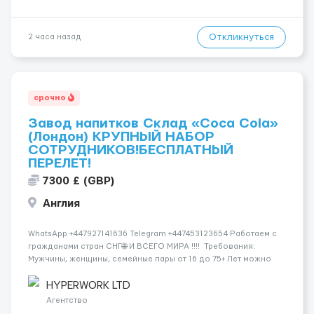
Откликнуться
2 часа назад
срочно
Завод напитков Склад «Coca Cola»
(Лондон) КРУПНЫЙ НАБОР
СОТРУДНИКОВ!БЕСПЛАТНЫЙ
ПЕРЕЛЕТ!
7300 £ (GBP)
Англия
WhatsApp +447927141636 Telegram +447453123654 Работаем с
гражданами стран СНГ🌐 И ВСЕГО МИРА !!!! Требования:
Мужчины, женщины, семейные пары от 16 до 75+ Лет можно
без знания языка и опыта работы✅ Компания спокойно
относится к новичкам и обучат их всему с самого нуля.👥 ...
HYPERWORK LTD
Агентство