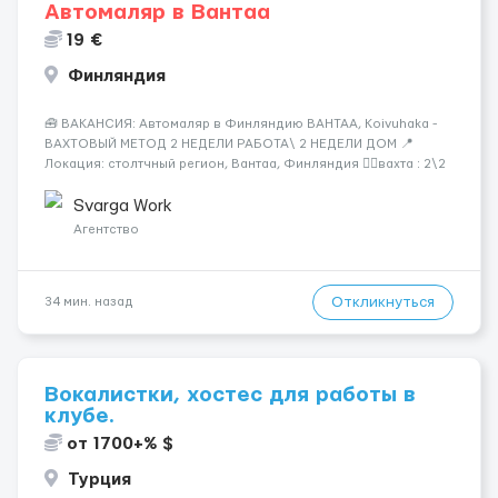
Автомаляр в Вантаа
19 €
Финляндия
🧰 ВАКАНСИЯ: Автомаляр в Финляндию ВАНТАА, Koivuhaka -
ВАХТОВЫЙ МЕТОД 2 НЕДЕЛИ РАБОТА\ 2 НЕДЕЛИ ДОМ 📍
Локация: столтчный регион, Вантаа, Финляндия 👌🏻вахта : 2\2
недели 📅 Старт: как только вас утверждают 💶 Зарплата: 19 €/
час брутто 🏠 Жильё: предоставляется БЕСПЛАТНО 📞
Svarga Work
Контакт: +3725672...
Агентство
Откликнуться
34 мин. назад
Вокалистки, хостес для работы в
клубе.
от 1700+% $
Турция