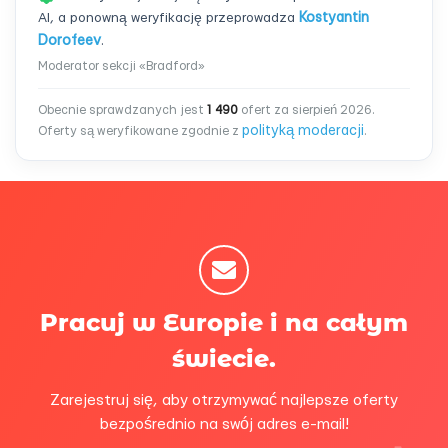
AI, a ponowną weryfikację przeprowadza
Kostyantin
Dorofeev
.
Moderator sekcji «Bradford»
Obecnie sprawdzanych jest
1 490
ofert za sierpień 2026.
polityką moderacji
Oferty są weryfikowane zgodnie z
.
Pracuj w Europie i na całym
świecie.
Zarejestruj się, aby otrzymywać najlepsze oferty
bezpośrednio na swój adres e-mail!