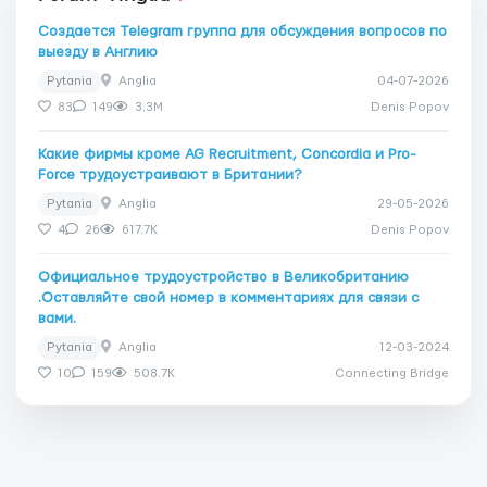
Создается Telegram группа для обсуждения вопросов по
выезду в Англию
Pytania
Anglia
04-07-2026
83
149
3.3M
Denis Popov
Какие фирмы кроме AG Recruitment, Concordia и Pro-
Force трудоустраивают в Британии?
Pytania
Anglia
29-05-2026
4
26
617.7K
Denis Popov
Официальное трудоустройство в Великобританию
.Оставляйте свой номер в комментариях для связи с
вами.
Pytania
Anglia
12-03-2024
10
159
508.7K
Connecting Bridge