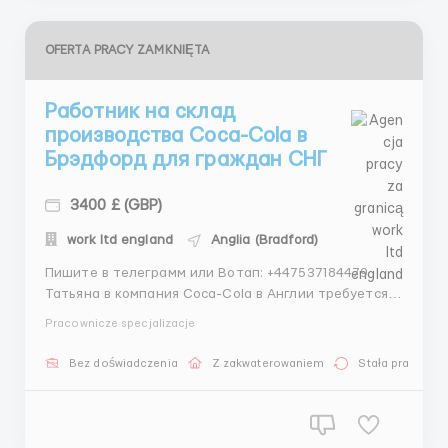
OFERTA PRACY ZAMKNIĘTA
Работник на склад
производства Coca-Cola в
Брэдфорд для граждан СНГ
3400 £ (GBP)
work ltd england
Anglia (Bradford)
Пишите в телеграмм или Вотап: +447537184479
Татьяна ️в компания Coca-Cola в Англии требуется
персонал ️ ‍️ Обязанности: • Упаковка и сортировка
Pracownicze specjalizacje
готовой продукции • Маркировка, сортировка
товара • Упаковка товара в картонные коробки •
Bez doświadczenia
Z zakwaterowaniem
Stała praca
Работа с сканером ️ Требова...