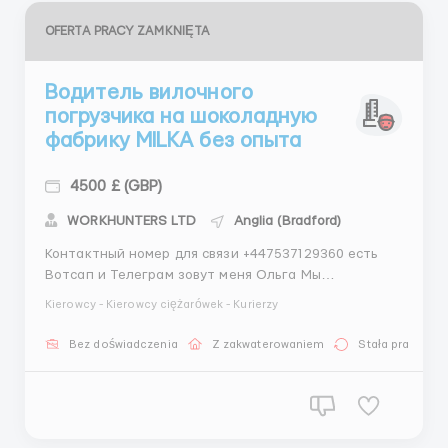
OFERTA PRACY ZAMKNIĘTA
Водитель вилочного
погрузчика на шоколадную
фабрику MILKA без опыта
4500 £ (GBP)
WORKHUNTERS LTD
Anglia (Bradford)
Контактный номер для связи +447537129360 есть
Вотсап и Телеграм зовут меня Ольга Мы
предлагаем Вам вакансию водителя погрузчика.
Kierowcy - Kierowcy ciężarówek - Kurierzy
Отличная работа. Мало физической нагрузки.
Высокаяя зароботная плата. Жильё
Bez doświadczenia
Z zakwaterowaniem
Stała praca
предоставляется работодателем. Удобный график.
Работа всегда есть, без простоев. Без знания...