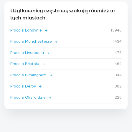
Użytkownicy często wyszukują również w
tych miastach
:
Praca в Londynie
→
15946
Praca в Manchesterze
→
1434
Praca в Liverpoolu
→
475
Praca в Bristolu
→
464
Praca в Birmingham
→
344
Praca в Derby
→
302
Praca в Oksfordzie
→
220