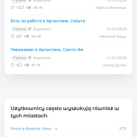
Pytania
Argentyna
12-03-2024
10
1
96.3K
Лариса Якуленко
Есть ли работа в Аргентине, Сальта
Pytania
Argentyna
12-03-2024
8
1
90.4K
Николай Грець
Переезжаю в Аргентине, Санта-Фе
Pytania
Argentyna
12-03-2024
9
1
85.7K
Ахмед Доган
Użytkownicy często wyszukują również w
tych miastach
:
Praca в Buenos Aires
→
379