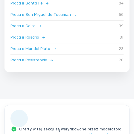
Praca в Santa Fe
→
84
Praca в San Miguel de Tucumán
→
56
Praca в Salta
→
39
Praca в Rosario
→
31
Praca в Mar del Plata
→
23
Praca в Resistencia
→
20
Oferty w tej sekcji są weryfikowane przez moderatora