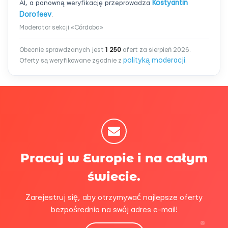
AI, a ponowną weryfikację przeprowadza
Kostyantin
Dorofeev
.
Moderator sekcji «Córdoba»
Obecnie sprawdzanych jest
1 250
ofert za sierpień 2026.
polityką moderacji
Oferty są weryfikowane zgodnie z
.
Pracuj w Europie i na całym
świecie.
Zarejestruj się, aby otrzymywać najlepsze oferty
bezpośrednio na swój adres e-mail!