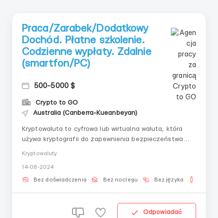
Praca/Zarabek/Dodatkowy
Dochód. Płatne szkolenie.
Codzienne wypłaty. Zdalnie
(smartfon/PC)
500-5000 $
Crypto to GO
Australia (Canberra-Kueanbeyan)
Kryptowaluta to cyfrowa lub wirtualna waluta, która
używa kryptografii do zapewnienia bezpieczeństwa
transakcji, zarządzania emisją nowych jednostek i
Kryptowaluty
potwierdzania transferu aktywów. Zapraszamy
14-08-2024
ambitnych i odpowiedzialnych pracowników do pracy w
dziedzinie kryptowalut! 🌐💰 To praca zdalna,
Bez doświadczenia
Bez noclegu
Bez języka
Dla m
wymagając...
Odpowiadać