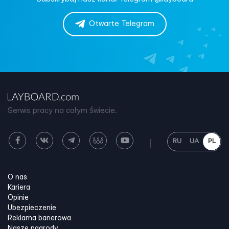
Otwarte Telegram
Serwis pracy na całym świecie.
RU
UA
PL
O nas
Kariera
Opinie
Ubezpieczenie
Reklama banerowa
Nasze nagrody