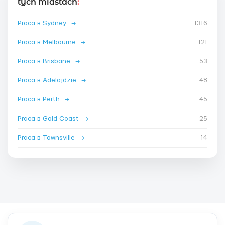
tych miastach
:
Praca в Sydney
→
1316
Praca в Melbourne
→
121
Praca в Brisbane
→
53
Praca в Adelajdzie
→
48
Praca в Perth
→
45
Praca в Gold Coast
→
25
Praca в Townsville
→
14