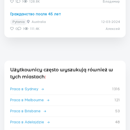
1
1
128.8K
Владимир
Гражданство после 45 лет
Pytania
Australia
12-03-2024
0
1
111.4K
Алексей
Użytkownicy często wyszukują również w
tych miastach
:
Praca в Sydney
→
1316
Praca в Melbourne
→
121
Praca в Brisbane
→
53
Praca в Adelajdzie
→
48