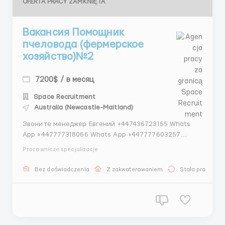
OFERTA PRACY ZAMKNIĘTA
Вакансия Помощник
пчеловода (фермерское
хозяйство)№2
7200$ / в месяц
Space Recruitment
Australia (Newcastle-Maitland)
Звоните менеджер Евгений +447436723155 Whats
App +447777318066 Whats App +447777603257
Telegram Место работы: Австралия, сельская
Pracownicze specjalizacje
местность (штаты уточняются при
трудоустройстве) График: Сезонная/постоянная
Bez doświadczenia
Z zakwaterowaniem
Stała praca
работа, 5–6 дней в неделю Обязанности: Контроль
здоровья п...