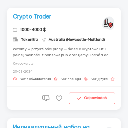
Crypto Trader
1000-4000 $
TokenEra
Australia (Newcastle-Maitland)
Witamy w przyszłości pracy — świecie kryptowalut i
pełnej wolności finansowej!Co oferujemy:Dochód od 15
do 100 dolarów dziennie: Pracuj w dowolnym czasie,
Kryptowaluty
który Ci odpowiada i zarabiaj tyle, ile chcesz. Sam
20-09-2024
określasz swój rytm i dochód, niezależnie czy to kilka
godzin dziennie, czy pełnoetatow...
Bez doświadczenia
Bez noclegu
Bez języka
Praca 
Odpowiadać
Индивидуальный набор на