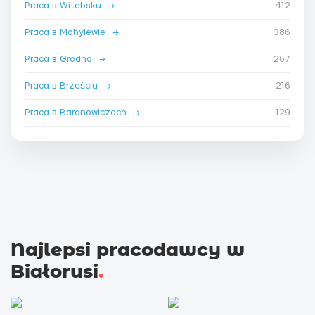
Praca в Witebsku
→
412
Praca в Mohylewie
→
386
Praca в Grodno
→
267
Praca в Brześciu
→
216
Praca в Baranowiczach
→
129
Najlepsi pracodawcy w
Białorusi
.