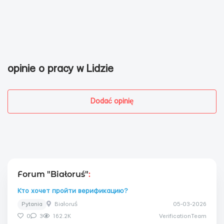
opinie o pracy w Lidzie
Dodać opinię
Forum "Białoruś"
:
Кто хочет пройти верификацию?
Pytania
Białoruś
05-03-2026
0
3
162.2K
VerificationTeam