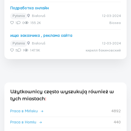
Подработка онлайн
Pytania
Białoruś
12-03-2024
1
0
155.2K
Biosea
ищю заказчика , реклама сайта
Pytania
Białoruś
12-03-2024
5
1
147.9K
кирилл бакиновский
Użytkownicy często wyszukują również w
tych miastach
:
Praca в Mińsku
→
4892
Praca в Homlu
→
440