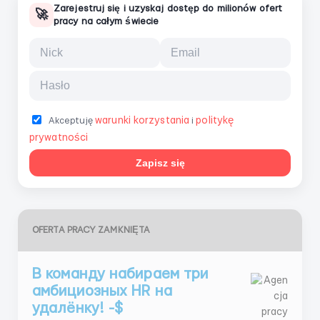
Zarejestruj się i uzyskaj dostęp do milionów ofert
🚀
pracy na całym świecie
warunki korzystania
politykę
Akceptuję
i
prywatności
Zapisz się
OFERTA PRACY ZAMKNIĘTA
В команду набираем три
амбициозных HR на
удалёнку! -$