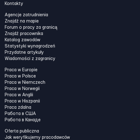
Kontakty
Agencje zatrudnienia
Znajdź na mapie
Forum o pracy za granicą
Znajdź pracownika
Katalog zawodów
Statystyki wynagrodzeń
Przydatne artykuły
Wiadomości z zagranicy
Praca w Europie
Praca w Polsce
Praca w Niemczech
Praca w Norwegii
Praca w Anglii
Praca w Hiszpanii
Praca zdalna
Работа в США
Работа в Канадe
Oferta publiczna
Jak weryfikujemy pracodawców