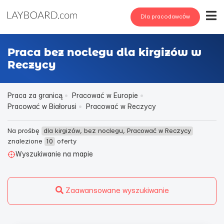
Dla pracodawców
Praca bez noclegu dla kirgizów w
Reczycy
Praca za granicą
Pracować w Europie
Pracować w Białorusi
Pracować w Reczycy
Na prośbę
dla kirgizów, bez noclegu, Pracować w Reczycy
znalezione
10
oferty
Wyszukiwanie na mapie
Zaawansowane wyszukiwanie