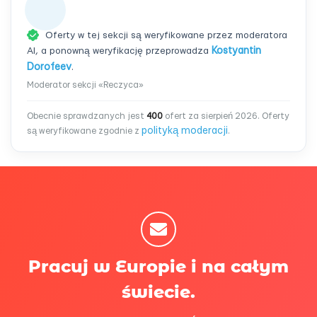
Oferty w tej sekcji są weryfikowane przez moderatora
AI, a ponowną weryfikację przeprowadza
Kostyantin
Dorofeev
.
Moderator sekcji «Reczyca»
Obecnie sprawdzanych jest
400
ofert za sierpień 2026. Oferty
polityką moderacji
są weryfikowane zgodnie z
.
Pracuj w Europie i na całym
świecie.