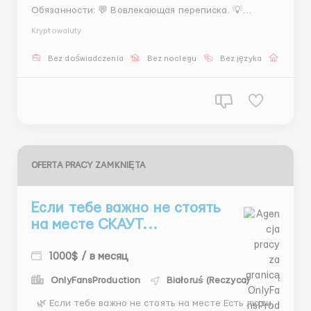
Обязанности: 💬 Вовлекающая переписка. 💡
Персональные рекомендации. 🔔 Напоминания и
Kryptowaluty
сопровождение. Мы предлагаем: 💳 Фикс + %,
своевременные выплаты. 📚 Обучение и поддержка
Bez doświadczenia
Bez noclegu
Bez języka
Praca 
сообщества. TG: @stasss9999, @hrstas ...
OFERTA PRACY ZAMKNIĘTA
Если тебе важно не стоять
на месте СКАУТ...
1000$ / в месяц
OnlyFansProduction
Białoruś (Reczyca)
🌿 Если тебе важно не стоять на месте Есть люди,