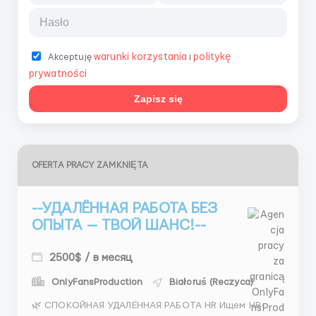
warunki korzystania
politykę
Akceptuję
i
prywatności
Zapisz się
OFERTA PRACY ZAMKNIĘTA
--УДАЛЁННАЯ РАБОТА БЕЗ
ОПЫТА — ТВОЙ ШАНС!--
2500$ / в месяц
OnlyFansProduction
Białoruś (Reczyca)
🌿 СПОКОЙНАЯ УДАЛЁННАЯ РАБОТА HR Ищем HR-