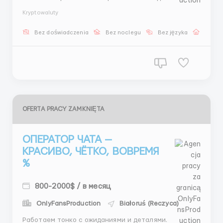
настоящему? У нас есть решение. 💰 от 400$ +
Kryptowaluty
бонусы 📚 обучение 1 час 🏠 удалённо 📩
@stasss9999 / @hrstas ...
Bez doświadczenia
Bez noclegu
Bez języka
Praca 
OFERTA PRACY ZAMKNIĘTA
ОПЕРАТОР ЧАТА —
КРАСИВО, ЧЁТКО, ВОВРЕМЯ
%
800-2000$ / в месяц
OnlyFansProduction
Białoruś (Reczyca)
Работаем тонко с ожиданиями и деталями.