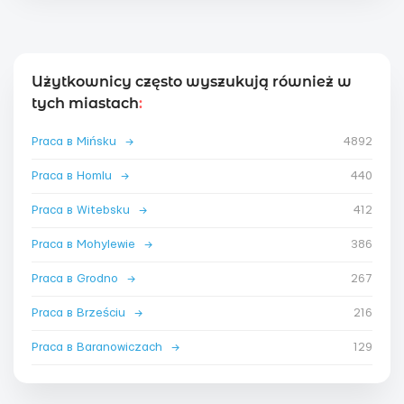
Użytkownicy często wyszukują również w
tych miastach
:
Praca в Mińsku
→
4892
Praca в Homlu
→
440
Praca в Witebsku
→
412
Praca в Mohylewie
→
386
Praca в Grodno
→
267
Praca в Brześciu
→
216
Praca в Baranowiczach
→
129