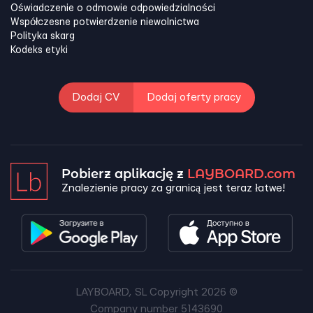
Oświadczenie o odmowie odpowiedzialności
Współczesne potwierdzenie niewolnictwa
Polityka skarg
Kodeks etyki
Dodaj CV
Dodaj oferty pracy
Pobierz aplikację z
LAYBOARD.com
Znalezienie pracy za granicą jest teraz łatwe!
LAYBOARD, SL Copyright 2026 ©
Company number 5143690