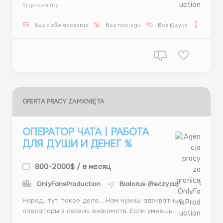
16:00 • 16:00–00:00 • 00:00–08:00 Оплата: — Месяц 1:
Kryptowaluty
350$ — Месяц 2+: от 550$ Инструментарий: —
Telegram — Платные сайт...
Bez doświadczenia
Bez noclegu
Bez języka
Dla m
OFERTA PRACY ZAMKNIĘTA
ОПЕРАТОР ЧАТА | РАБОТА
ДЛЯ ДУШИ И ДЕНЕГ %
800-2000$ / в месяц
OnlyFansProduction
Białoruś (Reczyca)
Народ, тут такое дело... Нам нужны адекватные
операторы в сервис знакомств. Если умеешь
грамотно писать и быстро отвечать — ты нам