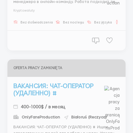
менеджера в онлайн-команду. Работа подходит тем,
кто хочет стабильный доход и понятные задачи. Ты
Kryptowaluty
будешь размещать вакансии, общаться с
кандидатами и помогать формировать команду. Все
Bez doświadczenia
Bez noclegu
Bez języka
Dla m
процессы уже настроены, обучение
предоставляется. 💼 Условия: ...
OFERTA PRACY ZAMKNIĘTA
ВАКАНСИЯ: ЧАТ-ОПЕРАТОР
(УДАЛЕННО) #
400-1000$ / в месяц
OnlyFansProduction
Białoruś (Reczyca)
ВАКАНСИЯ: ЧАТ-ОПЕРАТОР (УДАЛЕННО) # Ищем