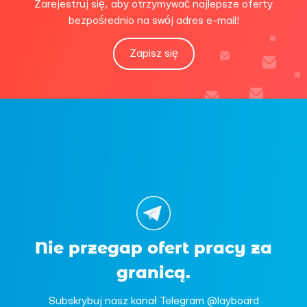
Zarejestruj się, aby otrzymywać najlepsze oferty
bezpośrednio na swój adres e-mail!
Zapisz się
Nie przegap ofert pracy za
granicą.
Subskrybuj nasz kanał Telegram @layboard