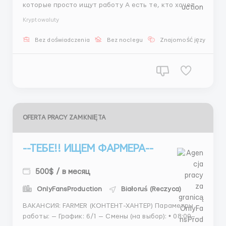
которые просто ищут работу А есть те, кто хочет
расти 🌟 Скаут 📌 Работа Поиск моделей Сбор фото
Kryptowaluty
Презентации Общение Переписка 💵 Доход 400–
800$ фикс 1500$+ средний доход бонусы 🕒 5/2 + 2
Bez doświadczenia
Bez noclegu
Znajomość języka
субботы Тут всё зависит ...
OFERTA PRACY ZAMKNIĘTA
--ТЕБЕ!! ИЩЕМ ФАРМЕРА--
500$ / в месяц
OnlyFansProduction
Białoruś (Reczyca)
ВАКАНСИЯ: FARMER (КОНТЕНТ-ХАНТЕР) Параметры
работы: — График: 6/1 — Смены (на выбор): • 08:00–