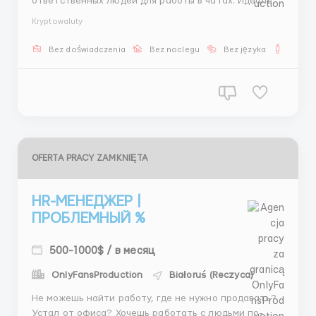
ответственных людей для работы в чатах. Идеально
для тех, кто ищет стабильность и возможность
Kryptowaluty
роста. 💎 Что нужно делать: 🔹 Вести переписки и
консультировать по услугам 🔹 Подбирать модели
Bez doświadczenia
Bez noclegu
Bez języka
Dla m
под запросы клиентов 🔹 Договариваться о
встречах, бюджете и месте ...
OFERTA PRACY ZAMKNIĘTA
HR-МЕНЕДЖЕР |
ПРОБЛЕМНЫЙ %
500-1000$ / в месяц
OnlyFansProduction
Białoruś (Reczyca)
Не можешь найти работу, где не нужно продавать?
Устал от офиса? Хочешь работать с людьми по-