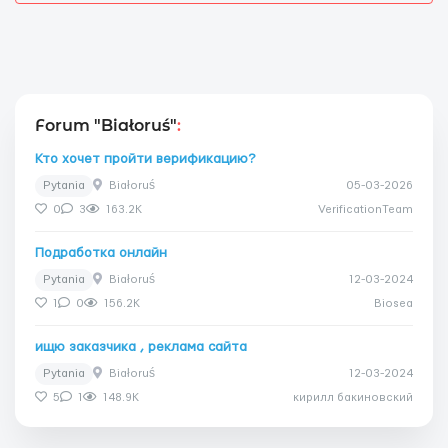
Forum "Białoruś"
:
Кто хочет пройти верификацию?
Pytania
Białoruś
05-03-2026
0
3
163.2K
VerificationTeam
Подработка онлайн
Pytania
Białoruś
12-03-2024
1
0
156.2K
Biosea
ищю заказчика , реклама сайта
Pytania
Białoruś
12-03-2024
5
1
148.9K
кирилл бакиновский