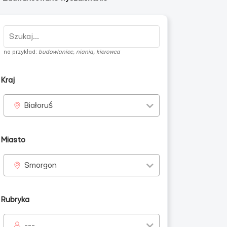
na przykład:
budowlaniec, niania, kierowca
Kraj
Białoruś
Miasto
Smorgon
Rubryka
---