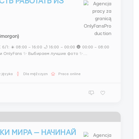
СТЬ РАБОТАТЬ ИЗ
(Smorgon)
 и OnlyFans ✨ Выбираем лучшие фото ✨
 Telegram и платных сайтов 💰 ЗАРПЛАТА:
 języka
Dla mężczyzn
Praca online
КИ МИРА — НАЧИНАЙ