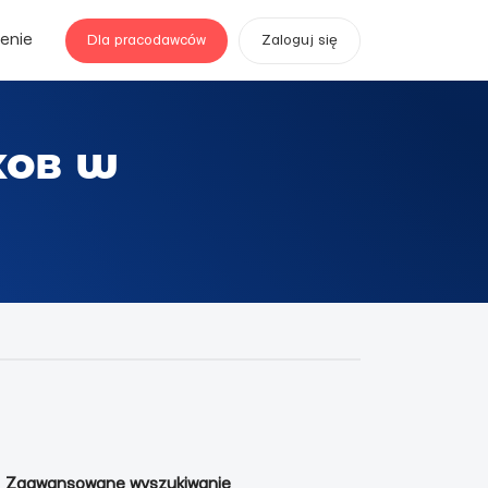
enie
Dla pracodawców
Zaloguj się
хов w
Zaawansowane wyszukiwanie