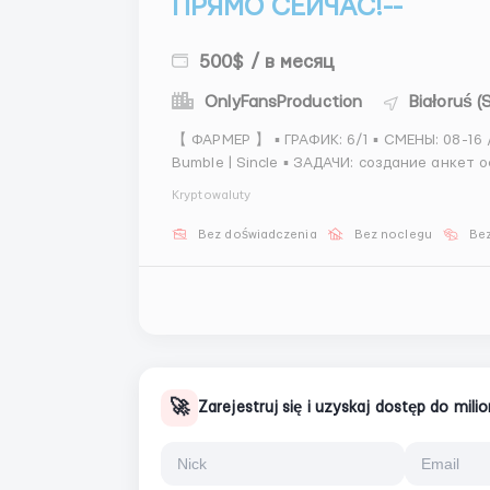
ПРЯМО СЕЙЧАС!--
500$ / в месяц
OnlyFansProduction
Białoruś 
【 ФАРМЕР 】 ▪️ ГРАФИК: 6/1 ▪️ СМЕНЫ: 08-16 / 16-00 / 00-08 ▪️ ПЛАТФОРМЫ: Tinder | Mamba |
Bumble | Sincle ▪️ ЗАДАЧИ: создание анкет оформление профилей прогрев Telegram подготовка
Kryptowaluty
Bez doświadczenia
Bez noclegu
Bez
🚀
Zarejestruj się i uzyskaj dostęp do mil