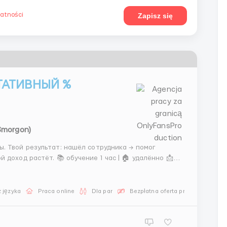
watności
Zapisz się
ТАТИВНЫЙ %
(Smorgon)
помог
ие 1 час | 🏠 удалённо 📩
 języka
Praca online
Dla par
Bezpłatna oferta pracy