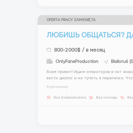
OFERTA PRACY ZAMKNIĘTA
ЛЮБИШЬ ОБЩАТЬСЯ? ДА
800-2000$ / в месяц
OnlyFansProduction
Białoruś 
Всем привет! Ищем операторов в чат знако
вести диалог и не тупить в переписке. Что делаем: — общаемся с клиентами — узнаём, кто им
Kryptowaluty
Bez doświadczenia
Bez noclegu
Bez