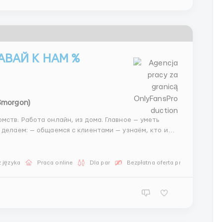
ВАЙ К НАМ %
(Smorgon)
мств. Работа онлайн, из дома. Главное — уметь
нужен — подбираем девушек — организуем встречи — контролируем процесс 💰 Ставк...
 języka
Praca online
Dla par
Bezpłatna oferta pracy