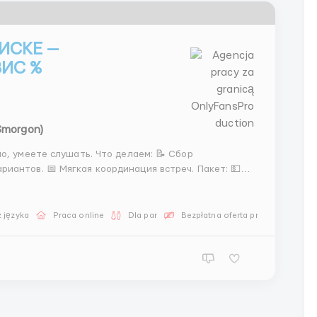
ИСКЕ —
ИС %
(Smorgon)
меете слушать. Что делаем: 📝 Сбор
Ставка + %, рост в проекте. 🎓 Наставник и гайды. Контакты: @stasss9999 | @hrstas ...
 języka
Praca online
Dla par
Bezpłatna oferta pracy