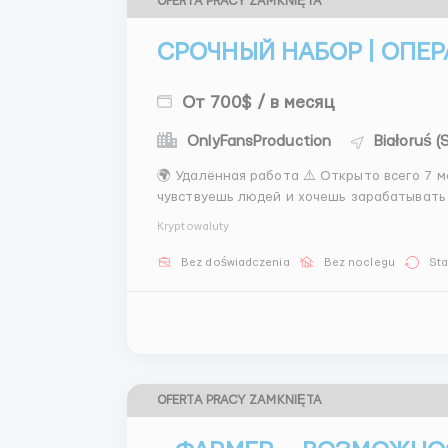
OFERTA PRACY ZAMKNIĘTA
СРОЧНЫЙ НАБОР | ОПЕР
От 700$ / в месяц
OnlyFansProduction
Białoruś 
🌍 Удалённая работа ⚠️ Открыто всего 7 мест в команду Если ты умеешь быстро отвечать,
чувствуешь людей и хочешь зарабатывать — это твой шанс. 📌 
переписку с клиентами — понимать их же
Kryptowaluty
сопровождат...
Bez doświadczenia
Bez noclegu
Sta
OFERTA PRACY ZAMKNIĘTA