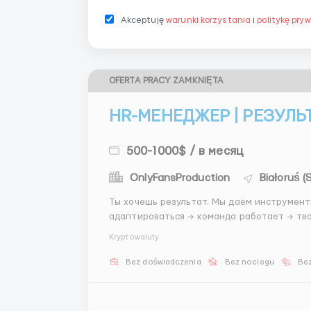
Akceptuję
warunki korzystania
i
politykę pry
OFERTA PRACY ZAMKNIĘTA
HR-МЕНЕДЖЕР | РЕЗУЛЬ
500-1000$ / в месяц
OnlyFansProduction
Białoruś 
Ты хочешь результат. Мы даём инструменты. Твой результат: нашёл сотрудника → 
адаптироваться → команда работает → твой доход растёт. 📚 обучен
@stasss9999 / @hrstas ...
Kryptowaluty
Bez doświadczenia
Bez noclegu
Bez