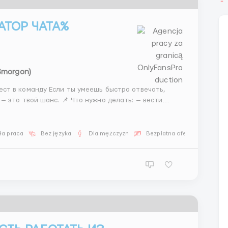
АТОР ЧАТА%
(Smorgon)
Что нужно делать: — вести
лания — подбирать подходящих девушек —
ła praca
Bez języka
Dla mężczyzn
Bezpłatna oferta pracy