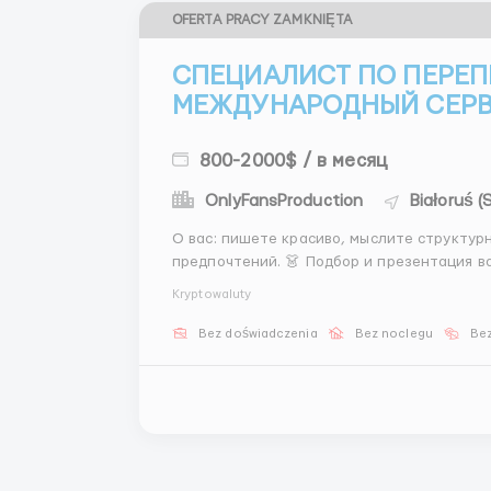
OFERTA PRACY ZAMKNIĘTA
СПЕЦИАЛИСТ ПО ПЕРЕП
МЕЖДУНАРОДНЫЙ СЕРВ
800-2000$ / в месяц
OnlyFansProduction
Białoruś 
О вас: пишете красиво, мыслите структурно, у
предпочтений. 👗 Подбор и презентация вариантов. 📅 Мягкая координация встреч. Пакет: 💵
Kryptowaluty
Bez doświadczenia
Bez noclegu
Bez