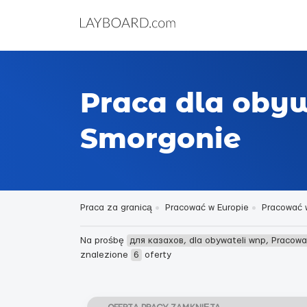
Praca dla oby
Smorgonie
Praca za granicą
Pracować w Europie
Pracować w
Na prośbę
для казахов, dla obywateli wnp, Pracow
znalezione
6
oferty