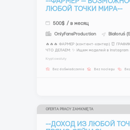
--ФАРМЕР — ВОЗМОЖНО
ЛЮБОЙ ТОЧКИ МИРА--
500$ / в месяц
OnlyFansProduction
Białoruś 
🔥🔥🔥 ФАРМЕР (контент-хантер) ⏰ ГРАФИК 6/1: ☀️ 08:00 – 16:00 🌙 16:00 – 00:00 🌚 00:00 – 08:00
ЧТО ДЕЛАЕМ: ✨ Ищем моделей в Instagram
Обрабатываем в редакторе ✨ Готовим анкеты для
Kryptowaluty
350$ (первый...
Bez doświadczenia
Bez noclegu
Bez
OFERTA PRACY ZAMKNIĘTA
--ДОХОД ИЗ ЛЮБОЙ ТОЧ