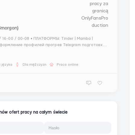
(Smorgon)
к запуску передача операторам ▪️ ЗП: 350$ → от 550$ @kristinahrhr1 ...
 języka
Dla mężczyzn
Praca online
ionów ofert pracy na całym świecie