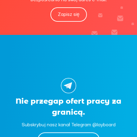
Zapisz się
Nie przegap ofert pracy za
granicą.
Subskrybuj nasz kanał Telegram @layboard