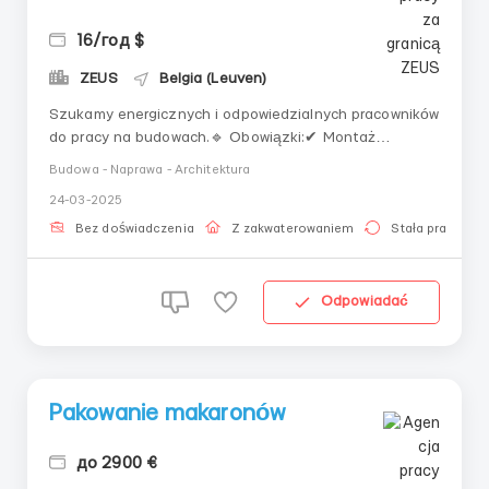
16/год $
ZEUS
Belgia (Leuven)
Szukamy energicznych i odpowiedzialnych pracowników
do pracy na budowach.🔹 Obowiązki:✔ Montaż
ogrodzeń✔ Układanie krawężników✔
Budowa - Naprawa - Architektura
BrukowanieWymagania:✅ Mężczyźni w wieku od 25 do
24-03-2025
45 lat✅ Gotowość do pracy fizycznej✅
Odpowiedzialność i zdyscyplinowanieGdzie pracować?
Bez doświadczenia
Z zakwaterowaniem
Stała praca
Lommel, BelgiaWarunki pracy:💵 16 €/h ...
Odpowiadać
Pakowanie makaronów
до 2900 €