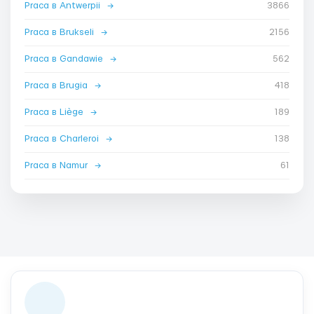
Praca в Antwerpii
→
3866
Praca в Brukseli
→
2156
Praca в Gandawie
→
562
Praca в Brugia
→
418
Praca в Liège
→
189
Praca в Charleroi
→
138
Praca в Namur
→
61