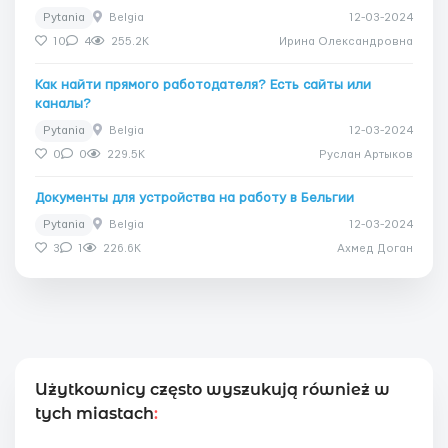
Pytania
Belgia
12-03-2024
10
4
255.2K
Ирина Олександровна
Как найти прямого работодателя? Есть сайты или
каналы?
Pytania
Belgia
12-03-2024
0
0
229.5K
Руслан Артыков
Документы для устройства на работу в Бельгии
Pytania
Belgia
12-03-2024
3
1
226.6K
Ахмед Доган
Użytkownicy często wyszukują również w
tych miastach
: