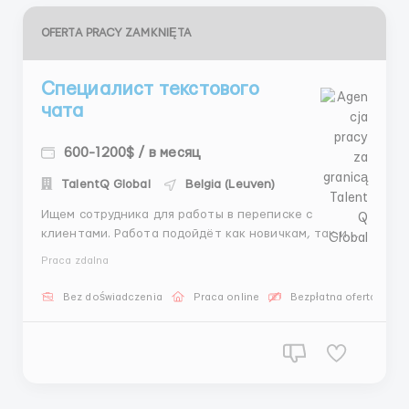
OFERTA PRACY ZAMKNIĘTA
Специалист текстового
чата
600-1200$ / в месяц
TalentQ Global
Belgia (Leuven)
Ищем сотрудника для работы в переписке с
клиентами. Работа подойдёт как новичкам, так и
тем, кто уже работал онлайн 👍 Условия: доход от
Praca zdalna
250$ в первый месяц, занятость 8 часов, аванс
после 14 смен 💵 Основные задачи — ответы
Bez doświadczenia
Praca online
Bezpłatna oferta pracy
клиентам, ведение диалога и создание текстовых
материалов ✍️ Т...