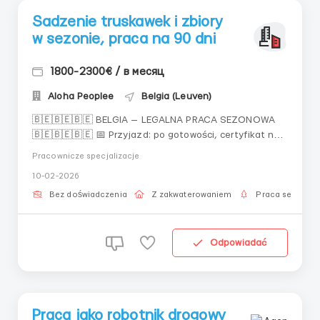
Sadzenie truskawek i zbiory
w sezonie, praca na 90 dni
1800-2300€ / в месяц
Aloha Peoplee
Belgia (Leuven)
🇧🇪🇧🇪🇧🇪 BELGIA — LEGALNA PRACA SEZONOWA
🇧🇪🇧🇪🇧🇪 📅 Przyjazd: po gotowości, certyfikat na
25.05.2026 📄 Certyfikat (work permit) na 90 dni 👥
Pracownicze specjalizacje
Liczba miejsc: tylko 10 📌 Dokumenty już przyjmujemy
10-02-2026
do przygotowania 🌱 Praca na farmie truskawkowej:
przycinanie wąsów przerzedzanie kwiatów sadzenie
Bez doświadczenia
Z zakwaterowaniem
Praca sezonow
truskawek...
Odpowiadać
Praca jako robotnik drogowy