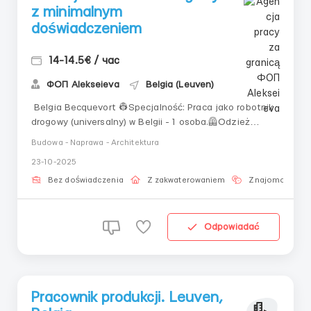
z minimalnym
doświadczeniem
14-14.5€ / час
ФОП Alekseieva
Belgia (Leuven)
Belgia Becquevort 👷‍Specjalność: Praca jako robotnik
drogowy (universalny) w Belgii - 1 osoba.🦺Odzież
robocza: Mieć swoją własną🔑Obowiązki: Budowa i
Budowa - Naprawa - Architektura
remont dróg💶Wynagrodzenie netto: 14 - 14.5 euro na
23-10-2025
godzinęDla kogo: Mężczyźni 25-50 lat💡
Doświadczenie: Z doświadczeniem zawodowym 🗓Ha...
Bez doświadczenia
Z zakwaterowaniem
Znajomość jęz
Odpowiadać
Pracownik produkcji. Leuven,