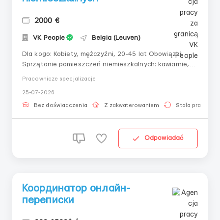
2000 €
VK People
Belgia (Leuven)
Dla kogo: Kobiety, mężczyźni, 20-45 lat Obowiązki:
Sprzątanie pomieszczeń niemieszkalnych: kawiarnie,
biura, banki, klatki schodowe, salony samochodowe itd.
Pracownicze specjalizacje
Wymagania: mile widziane doświadczenie w pracy,
25-07-2026
znajomość języka angielskiego na poziomie
podstawowym. Mieszkanie: Dobre warunki mie...
Bez doświadczenia
Z zakwaterowaniem
Stała praca
Odpowiadać
Координатор онлайн-
переписки