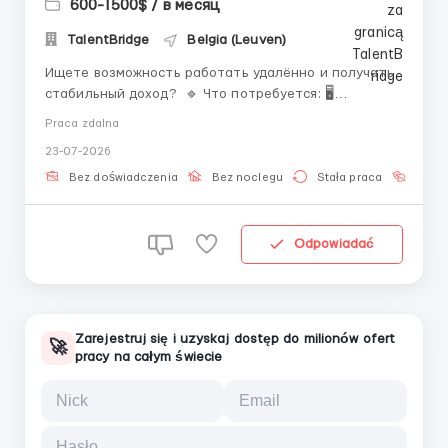
600-1500$ / в месяц
TalentBridge
Belgia (Leuven)
Ищете возможность работать удалённо и получать
стабильный доход? 🔹 Что потребуется: 🖥
Компьютер или ноутбук. 🌐 Надёжное интернет-
Praca zdalna
соединение. ⏰ Возможность работать полный
23-07-2026
рабочий день. 📈 Ответственное отношение к
работе. 🔹 Ваши задачи: 💬 Поддерживать общение
Bez doświadczenia
Bez noclegu
Stała praca
Bez j
с пользователями в чате....
Odpowiadać
Zarejestruj się i uzyskaj dostęp do milionów ofert
🚀
pracy na całym świecie