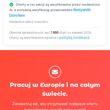
Oferty w tej sekcji są weryfikowane przez moderatora
AI, a ponowną weryfikację przeprowadza
Kostyantin
Dorofeev
.
Moderator sekcji «Leuven»
Obecnie sprawdzanych jest
1 930
ofert za sierpień 2026.
polityką moderacji
Oferty są weryfikowane zgodnie z
.
Pracuj w Europie i na całym
świecie.
Zarejestruj się, aby otrzymywać najlepsze oferty
bezpośrednio na swój adres e-mail!