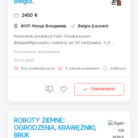
Belgia.
2450 €
ФОП Мазур Владимир
Belgia (Leuven)
Pracownik produkcji Fast-FooduLeuven
(Belgia)Mężczyźni i kobiety do 50 latStawka: 11,4
euro/godz.Obowiązki:- układanie nadzienia w bułki i
Pracownicze specjalizacje
kanapki- smarowanie bułek majonezem i keczupem-
06-10-2025
pakowanie gotowych
produktówWymagania:Umiejętność pracy w
Bez doświadczenia
Z zakwaterowaniem
Stała praca
zespole.Brak uzależnienia od alkoholu i
narkotyków.Dośw...
Odpowiadać
ROBOTY ZIEMNE:
OGRODZENIA, KRAWĘŻNIKI,
BRUK