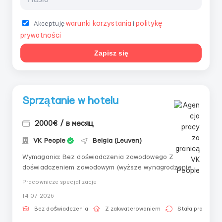
warunki korzystania
politykę
Akceptuję
i
prywatności
Zapisz się
Sprzątanie w hotelu
2000€ / в месяц
VK People
Belgia (Leuven)
Wymagania: Bez doświadczenia zawodowego Z
doświadczeniem zawodowym (wyższe wynagrodzenie)
Bez prawa jazdy Z prawem jazdy (wyższe
Pracownicze specjalizacje
wynagrodzenie) Ze znajomością języka angielskiego
14-07-2026
wyższe wynagrodzenie Gdzie pracować? Belgia
Warunki pracy: Pięć dni w tygodniu 8 godzin dziennie...
Bez doświadczenia
Z zakwaterowaniem
Stała praca