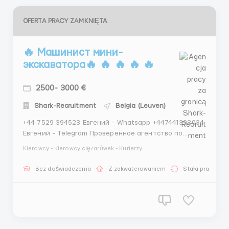
OFERTA PRACY ZAMKNIĘTA
🔥 Машинист мини-
экскаватора🔥 🔥 🔥 🔥 🔥
2500- 3000 €
Shark-Recruitment
Belgia (Leuven)
+44 7529 394523 Евгений - Whatsapp +447441393034
Евгений - Telegram Проверенное агентство по
трудоустройству за границей Shark Recruitment Ltd:
Kierowcy - Kierowcy ciężarówek - Kurierzy
Company Number 11325212 Наши гарантии: - Более 6
лет опыта на рынке трудоустройства - Лицензия на
Bez doświadczenia
Z zakwaterowaniem
Stała praca
трудоустройство - Более 33000 тысяч трудоустрое...