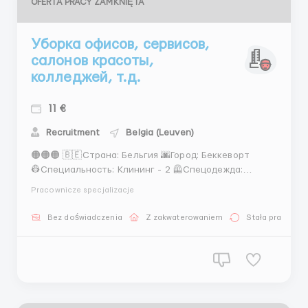
OFERTA PRACY ZAMKNIĘTA
Уборка офисов, сервисов,
салонов красоты,
колледжей, т.д.
11 €
Recruitment
Belgia (Leuven)
🟠🟠🟠 🇧🇪Страна: Бельгия 🌆Город: Беккеворт
👷‍Специальность: Клининг - 2 🦺Спецодежда:
Предоставляет фирма 🔑Обязанности: Уборка
Pracownicze specjalizacje
офисов, сервисов, салонов красоты, колледжей, т.д.
💶Оплата чистыми: 11 евро в час ❗️Для кого: Жен. 20 -
Bez doświadczenia
Z zakwaterowaniem
Stała praca
47 🗓График работы: Пн. -пт. (8...