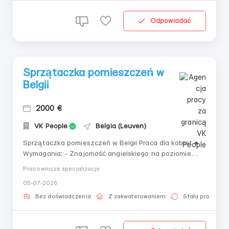
Odpowiadać
Sprzątaczka pomieszczeń w
Belgii
2000 €
VK People
Belgia (Leuven)
Sprzątaczka pomieszczeń w Belgii Praca dla kobiet ●
Wymagania: - Znajomość angielskiego na poziomie
podstawowym - Prawo jazdy (wymagane) ● Dobre
Pracownicze specjalizacje
warunki mieszkaniowe, niezbędne wyposażenie
05-07-2026
gospodarstwa domowego, komfort. Zgrany zespół.
Wzajemna pomoc. ● Miejsce pracy: ...
Bez doświadczenia
Z zakwaterowaniem
Stała praca