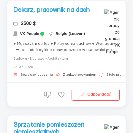
Dekarz, pracownik na dach
2500 $
VK People
Belgia (Leuven)
● Mężczyźni do lat ● Pokrywanie dachów ● Wymagania:
➦ posiadać ogólne doświadczenie w budownictwie,
➦ angielski na poziomie podstawowym, ➦ prawo
Budowa - Naprawa - Architektura
jazdy kategorii B ● Dobre warunki mieszkaniowe dla 2
25-07-2026
osób, pełne wyposażenie AGD, meble ● Miejsce pracy:
Belgia, Bekkevoort ● ...
Bez doświadczenia
Z zakwaterowaniem
Stała praca
Odpowiadać
Sprzątanie pomieszczeń
niemieszkalnych