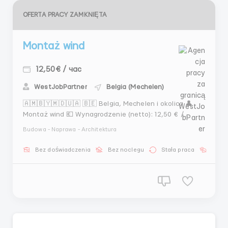
OFERTA PRACY ZAMKNIĘTA
Montaż wind
12,50€ / час
WestJobPartner
Belgia (Mechelen)
🇦🇲🇧🇾🇲🇩🇺🇦 🇧🇪 Belgia, Mechelen i okolica 👤
Montaż wind 💶 Wynagrodzenie (netto): 12,50 € /
godzina, Wynagrodzenie za okres próbny, a także
Budowa - Naprawa - Architektura
okres szkolenia (jeśli nie zna specyfiki pracy z
windami). 13€-15€/godz. - dla samodzielnego
Bez doświadczenia
Bez noclegu
Stała praca
Bez j
pracownika, z uprawnieniami i znajomością języka
angiels...