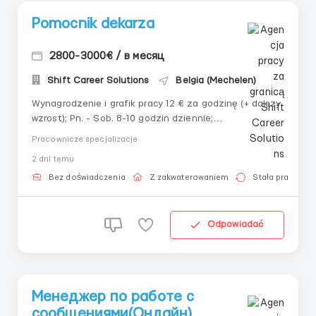
Pomocnik dekarza
2800-3000€ / в месяц
Shift Career Solutions
Belgia (Mechelen)
Wynagrodzenie i grafik pracy 12 € za godzinę (+ dalszy
wzrost); Pn. - Sob. 8-10 godzin dziennie;
Zakwaterowanie 300 € miesięcznie. Obowiązki
Pracownicze specjalizacje
Podawanie materiału; Demontaż starego dachu; Prace
2 dni temu
pomocnicze na dachu. Wymagania Doświadczenie na
budowie (mile widziane); Znajomość języka ...
Bez doświadczenia
Z zakwaterowaniem
Stała praca
Odpowiadać
Менеджер по работе с
сообщениями(Онлайн)