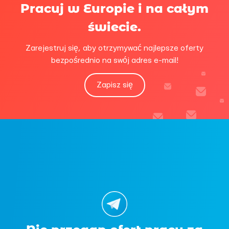
Pracuj w Europie i na całym
świecie.
Zarejestruj się, aby otrzymywać najlepsze oferty
bezpośrednio na swój adres e-mail!
Zapisz się