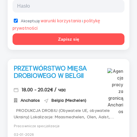
warunki korzystania
politykę
Akceptuję
i
prywatności
Zapisz się
PRZETWÓRSTWO MIĘSA
DROBIOWEGO W BELGII
18.00 - 20.02€ / час
Ancharios
Belgia (Mechelen)
PRODUKCJA DROBIU (Obywatele UE, obywatele
Ukrainy) Lokalizacje: Maasmechelen, Olen, Aalst,
Dendermonde; Wynagrodzenie: EUR 18 - 20/godz.
Pracownicze specjalizacje
brutto (Wypłata tygodniowa). 38 - 50 godzin pracy
02-01-2026
tygodniowo/Nadgodziny płatne 130-150%) Praca przy