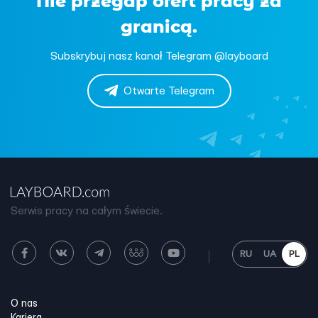
Nie przegap ofert pracy za
granicą.
Subskrybuj nasz kanał Telegram @layboard
Otwarte Telegram
Serwis pracy na całym świecie.
RU
UA
PL
O nas