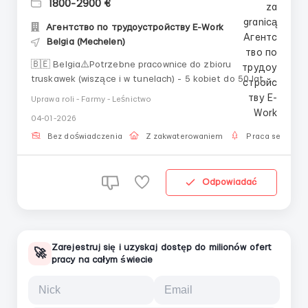
1800-2900 €
Агентство по трудоустройству E-Work
Belgia (Mechelen)
🇧🇪 Belgia⚠️Potrzebne pracownice do zbioru
truskawek (wiszące i w tunelach) - 5 kobiet do 50 lat,
mogą być bez doświadczenia zawodowego i
Uprawa roli - Farmy - Leśnictwo
znajomości języka, ale z chęcią do pracy📄
04-01-2026
*Zatrudnienie na podstawie certyfikatu sezonowego
na 90 dni. Czas wyrobienia 14-21 dni. Wymagania:
Bez doświadczenia
Z zakwaterowaniem
Praca sezonow
ważny paszport biometr...
Odpowiadać
Zarejestruj się i uzyskaj dostęp do milionów ofert
🚀
pracy na całym świecie