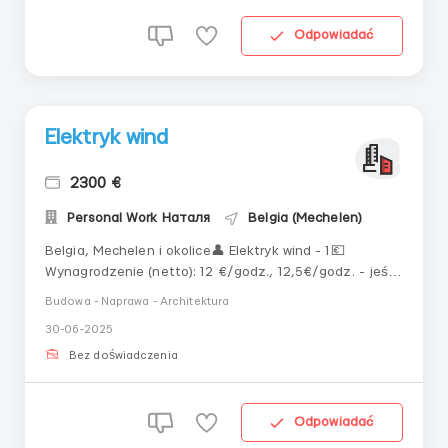
Odpowiadać
Elektryk wind
2300 €
Personal Work Наталя
Belgia (Mechelen)
Belgia, Mechelen i okolice👤 Elektryk wind - 1💶
Wynagrodzenie (netto): 12 €/godz., 12,5€/godz. - jeśli
profesjonalista. 11€/godz. - na okres szkolenia (dwa
Budowa - Naprawa - Architektura
tygodnie - miesiąc).📅 Harmonogram/okres pracy: Pon.-
30-06-2025
pt., dni robocze, sob. - w razie potrzeby. Od 8
godz./dzień. 160-200 godz./miesiąc.🛏 Zakwater...
Bez doświadczenia
Odpowiadać