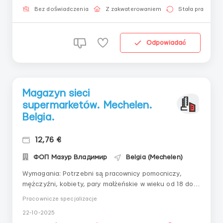
pakowaniu i sortowaniu wyrobów drobiowyc...
Bez doświadczenia
Z zakwaterowaniem
Stała praca
Odpowiadać
Magazyn sieci
supermarketów. Mechelen.
Belgia.
12,76 €
ФОП Мазур Владимир
Belgia (Mechelen)
Wymagania: Potrzebni są pracownicy pomocniczy,
mężczyźni, kobiety, pary małżeńskie w wieku od 18 do
55 lat do magazynu sieci supermarketów. Praca polega
Pracownicze specjalizacje
na kompletowaniu towarów oraz wykonywaniu
22-10-2025
pomocniczych zadań na terenie magazynu. Suche