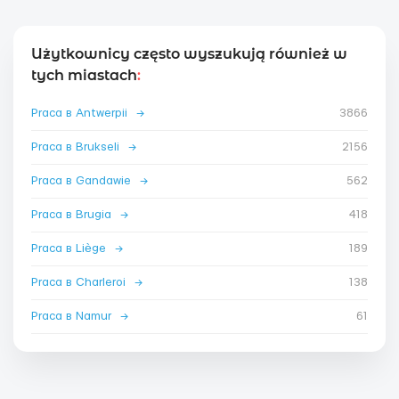
Użytkownicy często wyszukują również w
tych miastach
:
Praca в Antwerpii
→
3866
Praca в Brukseli
→
2156
Praca в Gandawie
→
562
Praca в Brugia
→
418
Praca в Liège
→
189
Praca в Charleroi
→
138
Praca в Namur
→
61