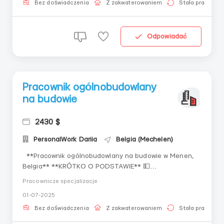
zamknięte pomieszczenie, brak kontaktu z chemią.
Bez doświadczenia
Z zakwaterowaniem
Stała praca
Gdzie ...
Odpowiadać
Pracownik ogólnobudowlany
na budowie
2430 $
PersonalWork Dariia
Belgia (Mechelen)
**Pracownik ogólnobudowlany na budowie w Menen,
Belgia** **KRÓTKO O PODSTAWIE** 💵
Wynagrodzenie 13,50 €/godz (netto); 💰 2430 € ; 102
Pracownicze specjalizacje
000 UAH. 📈 Praca po 8-10 godzin dziennie; 👬 Dla
01-07-2025
mężczyzn od 18 do 45 lat; 📜 Oficjalne zatrudnienie
przez polską firmę, wiza +pesel, karta pobytu + p...
Bez doświadczenia
Z zakwaterowaniem
Stała praca