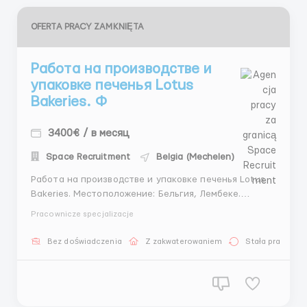
OFERTA PRACY ZAMKNIĘTA
Работа на производстве и
упаковке печенья Lotus
Bakeries. Ф
3400€ / в месяц
Space Recruitment
Belgia (Mechelen)
Работа на производстве и упаковке печенья Lotus
Bakeries. Местоположение: Бельгия, Лембеке.
Требуется персонал для работы на фабрике по
Pracownicze specjalizacje
производству и упаковке печенья Lotus Bakeries в
Лембеке. Ключевые обязанности: • Участие в
Bez doświadczenia
Z zakwaterowaniem
Stała praca
производственном процессе, фасовка, упаковка,
маркировка ...