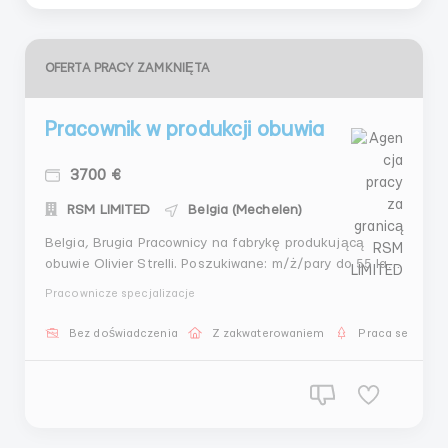
OFERTA PRACY ZAMKNIĘTA
Pracownik w produkcji obuwia
3700 €
RSM LIMITED
Belgia (Mechelen)
Belgia, Brugia Pracownicy na fabrykę produkującą
obuwie Olivier Strelli. Poszukiwane: m/ż/pary do 55 lat.
Znajomość języka i doświadczenie nie są wymagane.
Pracownicze specjalizacje
Obowiązki: pakowanie obuwia w kartonowe pudełka,
naklejanie etykiet, praca na magazynie.
Bez doświadczenia
Z zakwaterowaniem
Praca sezonow
Wynagrodzenie: 11-12 euro za godzinę. Grafik: ...