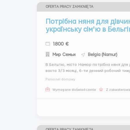
OFERTA PRACY ZAMKNIĘTA
Потрібна няня для дівчин
українську сім'ю в Бельг
1800 €
Мир Семьи
Belgia (Namur)
В Бельгію, місто Намюр потрібна няня для дитин
вахта 3/3 місяці, 6-ти денний робочий тиждень Проїзд, проживання та харчуванн
роботодавець З/п: 1800 євро/місяць Вимоги: дбайливість, вміння привернути до себе увагу
Personel domowy
дитини, досвід ...
Wymagane doświadczenie
Z zakwaterow
OFERTA PRACY ZAMKNIĘTA