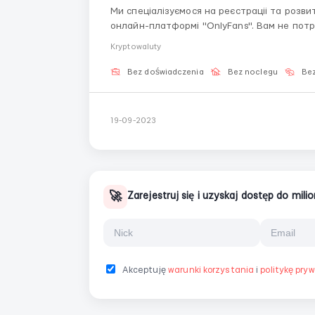
Ми спеціалізуємося на реєстраціі та розви
онлайн-платформі "OnlyFans". Вам не потрі
кілька годин на день для створення конт
Kryptowaluty
менеджером. Ми пропо...
Bez doświadczenia
Bez noclegu
Bez
19-09-2023
🚀
Zarejestruj się i uzyskaj dostęp do mil
Akceptuję
warunki korzystania
i
politykę pry