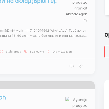
ки на склад(Брюгге).
irtiwork +447404044892(WhatsApp) Требуются
o
нщины 18–60 лет. Можно без опыта и знания языка.
Stała praca
Bez języka
Dla mężczyzn
ch