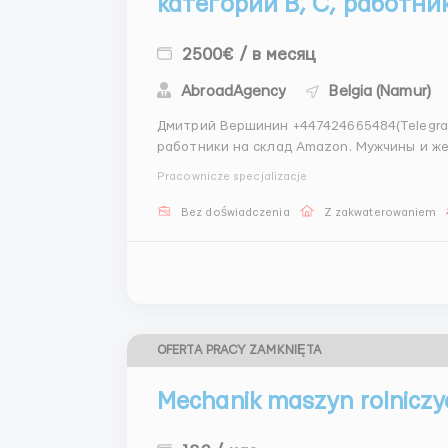
категории B, C, работни
2500€ / в месяц
AbroadAgency
Belgia (Namur)
Дмитрий Вершинин +447424665484(Telegram)@Dm
работники на склад Amazon. Мужчины и же
Обязанности: упаковка продукта; сбор товара по накладным; сортировка продукта; работа со
Pracownicze specjalizacje
сканером; ...
Bez doświadczenia
Z zakwaterowaniem
OFERTA PRACY ZAMKNIĘTA
Mechanik maszyn rolniczy