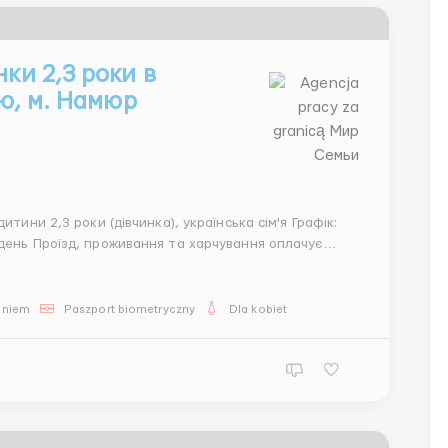
ки 2,3 роки в
ію, м. Намюр
и 2,3 роки (дівчинка), українська сім'я Графік:
я оплачує
aniem
Paszport biometryczny
Dla kobiet