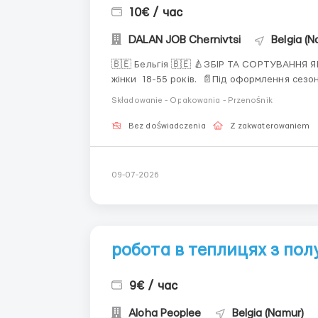
10€ / час
DALAN JOB Chernivtsi
Belgia (N
🇧🇪 Бельгія 🇧🇪 🍐ЗБІР ТА СОРТУВАННЯ ЯБЛ
жінки 18-55 років. 📄Під оформлення сезон
нетто. 📝Обов'язки: збір та сортування яблу
Składowanie - Opakowania - Przenośnik
Bez doświadczenia
Z zakwaterowaniem
09-07-2026
робота в теплицях з по
9€ / час
Aloha Peoplee
Belgia (Namur)