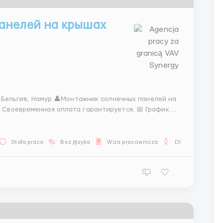
анелей на крышах
 Бельгия, Намур 👤Монтажник солнечных панелей на
оевременная оплата гарантируется. 📅 График/
Жилье: Предоставляется бесплатно. Ищем рабочих со
Stała praca
Bez języka
Wiza pracownicza
Dla mężczyzn