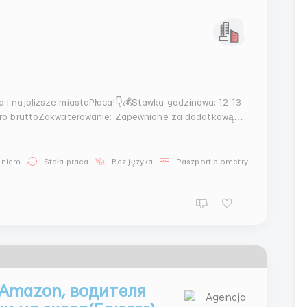
a i najbliższe miastaPłaca!👇💰Stawka godzinowa: 12-13
uro bruttoZakwaterowanie: Zapewnione za dodatkową
 - 3-4Koszt zakwaterowania - 350 euroOdzież robocza:
aniem
Stała praca
Bez języka
Paszport biometryczny
Dla
 Amazon, водителя