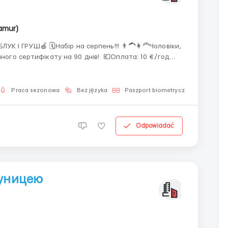
amur)
УК І ГРУШ🍎 🗓Набір на серпень!!! 👨‍🦱👩‍🦰Чоловіки,
ного сертифікату на 90 днів! 💶Оплата: 10 €/год
к і груш. 🗓Графік: 6 днів/тижде...
Praca sezonowa
Bez języka
Paszport biometryczny
Dla m
Odpowiadać
луницею