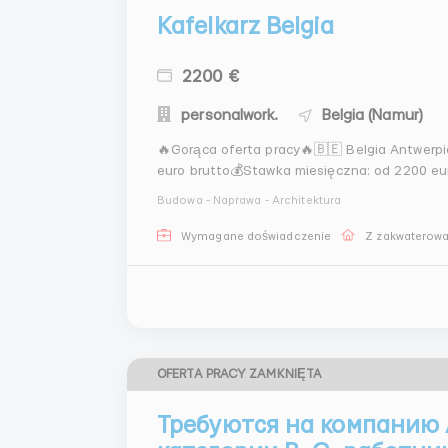
Kafelkarz Belgia
2200 €
personalwork.
Belgia (Namur)
🔥Gorąca oferta pracy🔥🇧🇪 Belgia Antwerpi
euro brutto💰Stawka miesięczna: od 2200 e
opłatą z wynagrodzeniaLiczba osób w pokoju
Budowa - Naprawa - Architektura
Nie zapewnionaTransport...
Wymagane doświadczenie
Z zakwaterow
OFERTA PRACY ZAMKNIĘTA
Требуются на компанию