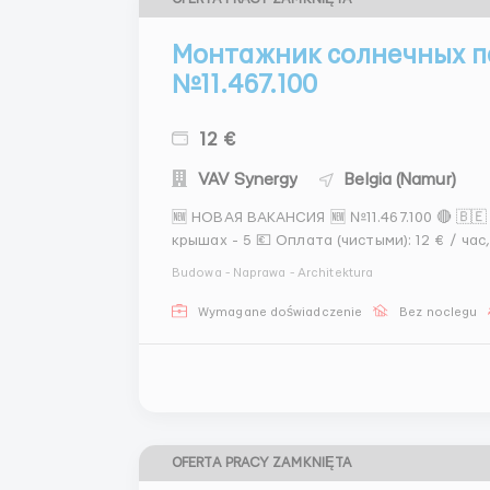
Монтажник солнечных п
№11.467.100
12 €
VAV Synergy
Belgia (Namur)
🆕 НОВАЯ ВАКАНСИЯ 🆕 №11.467.100 🔴 🇧
крышах - 5 💶 Оплата (чистыми): 12 € / час, Св
период работы: Пн.-сб. 8-10 час/день. 🛏
Budowa - Naprawa - Architektura
своим жильем в округе Валл...
Wymagane doświadczenie
Bez noclegu
OFERTA PRACY ZAMKNIĘTA