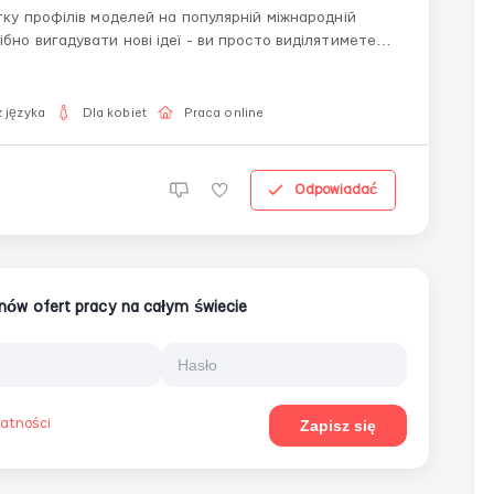
тку профілів моделей на популярній міжнародній
бно вигадувати нові ідеї - ви просто виділятимете
енту за нашими прикладами з нашим контент-
 języka
Dla kobiet
Praca online
Odpowiadać
ionów ofert pracy na całym świecie
watności
Zapisz się