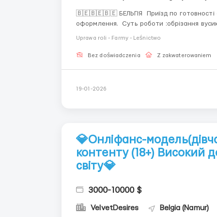
🇧🇪🇧🇪🇧🇪 БЕЛЬГІЯ Приїзд по готовності сертифікат 📄Документи 
оформлення. Суть роботи :обрізання вусик
оплата 9 € в годину нетто 💶💶1700/2200 €
Uprawa roli - Farmy - Leśnictwo
Bez doświadczenia
Z zakwaterowaniem
19-01-2026
💎Онліфанс-модель(дівч
контенту (18+) Високий д
світу💎
3000-10000 $
VelvetDesires
Belgia (Namur)