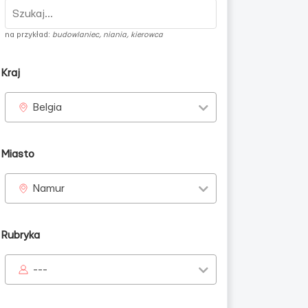
na przykład:
budowlaniec, niania, kierowca
Kraj
Belgia
ężczyzn
Miasto
Namur
Rubryka
---