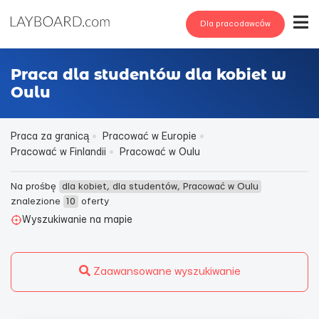
Dla pracodawców
Praca dla studentów dla kobiet w
Oulu
Praca za granicą
Pracować w Europie
Pracować w Finlandii
Pracować w Oulu
Na prośbę
dla kobiet, dla studentów, Pracować w Oulu
znalezione
10
oferty
Wyszukiwanie na mapie
Zaawansowane wyszukiwanie