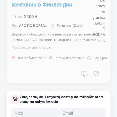
компании в Финляндии
от 2400 €
ARCTIC BOREAL
Finlandia (Oulu)
Вакансия сборщика комплектов в логистической
компании в Финляндии Тимофей HR +447405706770
Обязанности: Сбор товаров по заказам. Упаковка
Pracownicze specjalizacje
готовых комплектов для отгрузки. Помощь в
подготовке товаров к отправке. Требования:
Bez doświadczenia
Z zakwaterowaniem
Stała praca
Нетребовательность к опыту работы. Отличное
зрение...
Zarejestruj się i uzyskaj dostęp do milionów ofert
🚀
pracy na całym świecie