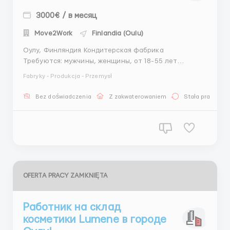
3000€ / в месяц
Move2Work
Finlandia (Oulu)
Оулу, Финляндия Кондитерская фабрика
Требуются: мужчины, женщины, от 18-55 лет
Зарплата: 16 евро в час Обязанности: - работа на
Fabryky - Produkcja - Przemysł
производстве Также работа в хлебном отделе
-работа на конвейере График работы 8-10 ч в день,
Bez doświadczenia
Z zakwaterowaniem
Stała praca
5 д в неделю, есть ночная смена По всем вопросам
...
OFERTA PRACY ZAMKNIĘTA
Работник на склад
косметики Lumene в городе