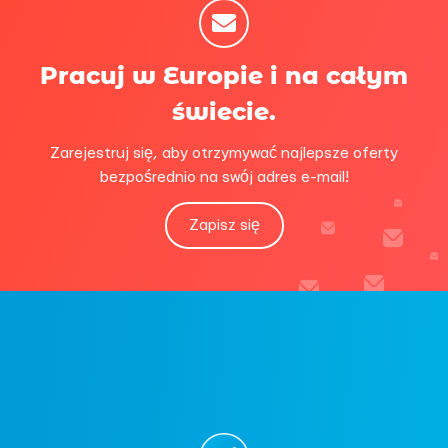
Pracuj w Europie i na całym
świecie.
Zarejestruj się, aby otrzymywać najlepsze oferty
bezpośrednio na swój adres e-mail!
Zapisz się