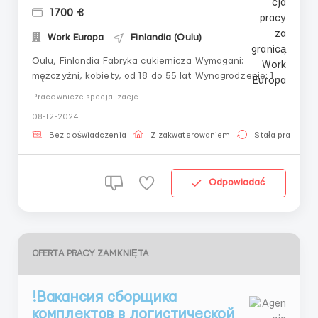
1700 €
Work Europa
Finlandia (Oulu)
Oulu, Finlandia Fabryka cukiernicza Wymagani:
mężczyźni, kobiety, od 18 do 55 lat Wynagrodzenie: 11
euro na godzinę Obowiązki: - praca na produkcji
Pracownicze specjalizacje
Również praca w dziale piekarniczym -praca na taśmie
08-12-2024
produkcyjnej Godziny pracy 8-10 godzin dziennie, 5 dni
w tygodniu, jest zmiana nocna W sprawach dot...
Bez doświadczenia
Z zakwaterowaniem
Stała praca
Odpowiadać
OFERTA PRACY ZAMKNIĘTA
!Вакансия сборщика
комплектов в логистической