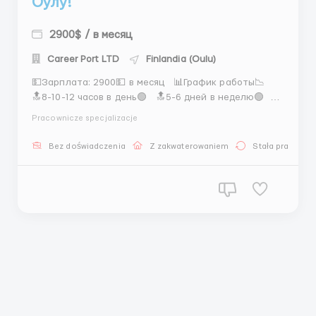
Оулу!
2900$ / в месяц
Career Port LTD
Finlandia (Oulu)
💵Зарплата: 2900💵 в месяц 📊График работы📉
🔝8-10-12 часов в день🟢 🔝5-6 дней в неделю🟢
✔️Обязанности✔️ 🖥Сортировка продукции📈 🖥
Pracownicze specjalizacje
Упаковка товаров📈 🖥Проверка качества📈 🖥
Поддержание чистоты на рабочем месте📈 ‼️
Bez doświadczenia
Z zakwaterowaniem
Stała praca
Требования‼️ ℹ️Приглашаются мужчины, женщины и ...