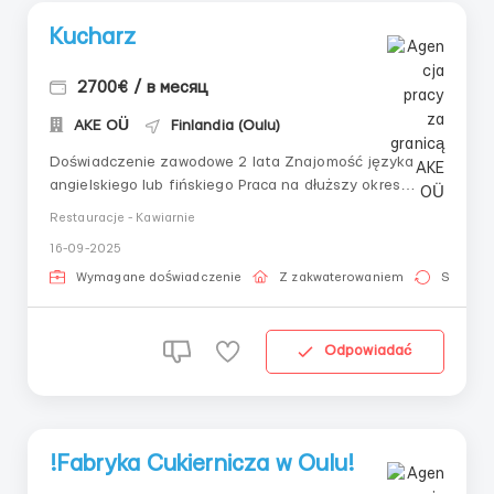
Kucharz
2700€ / в месяц
AKE OÜ
Finlandia (Oulu)
Doświadczenie zawodowe 2 lata Znajomość języka
angielskiego lub fińskiego Praca na dłuższy okres
Zakwaterowanie zapewnione Oficjalne zatrudnienie
Restauracje - Kawiarnie
Wynagrodzenie zaczyna się od 15 euro za godzinę
16-09-2025
Wymagane doświadczenie
Z zakwaterowaniem
Stała pr
Odpowiadać
!Fabryka Cukiernicza w Oulu!