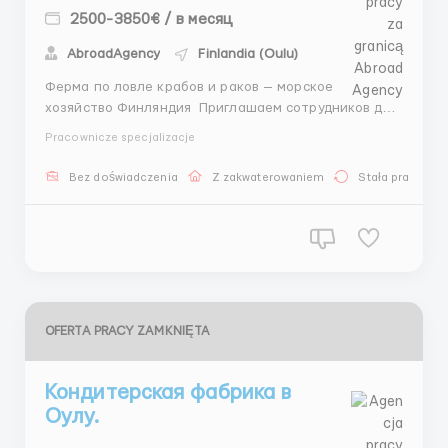
2500-3850€ / в месяц
AbroadAgency
Finlandia (Oulu)
Ферма по ловле крабов и раков — морское
хозяйство Финляндия Приглашаем сотрудников для
работы на современной акваферме по ловле и
Pracownicze specjalizacje
первичной обработке крабов и раков. ✅
Местоположение: Финляндия 📱 Контактные данные
Bez doświadczenia
Z zakwaterowaniem
Stała praca
📱 Глава отдела — Артём +447404407495 — Telegram
+4...
OFERTA PRACY ZAMKNIĘTA
Кондитерская фабрика в
Оулу.