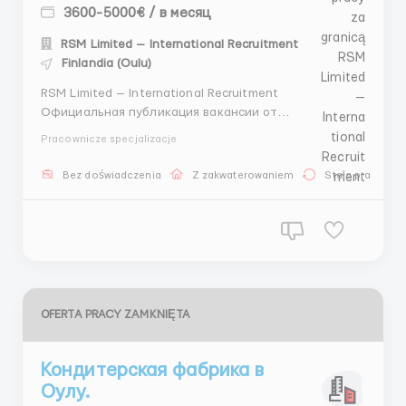
3600-5000€ / в месяц
RSM Limited — International Recruitment
Finlandia (Oulu)
RSM Limited — International Recruitment
Официальная публикация вакансии от
международного рекрутингового агентства.
Pracownicze specjalizacje
Работаем с проверенными работодателями и
партнёрами за рубежом. Направление:
Bez doświadczenia
Z zakwaterowaniem
Stała praca
трудоустройство за границей Подбор кандидатов из
стран СНГ Консультационное сопровождение на
всех эта...
OFERTA PRACY ZAMKNIĘTA
Кондитерская фабрика в
Оулу.