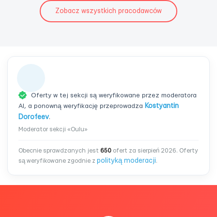
Zobacz wszystkich pracodawców
Oferty w tej sekcji są weryfikowane przez moderatora
AI, a ponowną weryfikację przeprowadza
Kostyantin
Dorofeev
.
Moderator sekcji «Oulu»
Obecnie sprawdzanych jest
650
ofert za sierpień 2026. Oferty
polityką moderacji
są weryfikowane zgodnie z
.