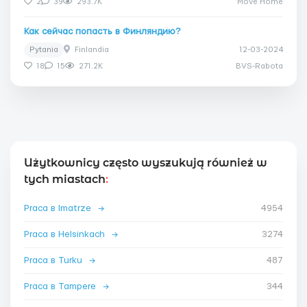
2
39
293.7K
Move Home
Как сейчас попасть в Финляндию?
Pytania
Finlandia
12-03-2024
18
15
271.2K
BVS-Rabota
Użytkownicy często wyszukują również w
tych miastach
:
Praca в Imatrze
→
4954
Praca в Helsinkach
→
3274
Praca в Turku
→
487
Praca в Tampere
→
344