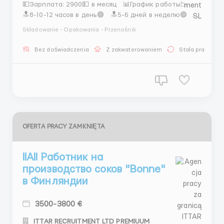
💵Зарплата: 2900💵 в месяц 📊График работы📉
🔝8-10-12 часов в день🟢 🔝5-6 дней в неделю🟢
✔️Обязанности✔️ 🖥Сортировка продукции📈 🖥
Składowanie - Opakowania - Przenośnik
Упаковка товаров📈 🖥Проверка качества📈 🖥
Поддержание чистоты на рабочем месте📈 ‼️
Bez doświadczenia
Z zakwaterowaniem
Stała praca
Требования‼️ ℹ️Приглашаются мужчины, женщины и ...
OFERTA PRACY ZAMKNIĘTA
IIAII Работник на
производство соков "Bonne"
в Финляндии
3500-3800 €
ITTAR RECRUITMENT LTD PREMIUUM