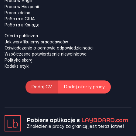
Praca w Anglii
Praca w Hiszpanii
Praca zdalna
Работа в США
Работа в Канадe
Oferta publiczna
Jak weryfikujemy pracodawców
Oświadczenie o odmowie odpowiedzialności
Współczesne potwierdzenie niewolnictwa
Polityka skarg
Kodeks etyki
Dodaj CV
Dodaj oferty pracy
Pobierz aplikację z
LAYBOARD.com
Znalezienie pracy za granicą jest teraz łatwe!