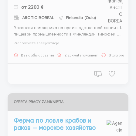
от 2200 €
ARCTIC BOREAL
Finlandia (Oulu)
Вакансия помощника на производственной линии в
пищевой промышленности в Финляндии Тимофей HR
+447405706770 Обязанности: Подача сырья на
Pracownicze specjalizacje
производственную линию. Упаковка готовой
продукции. Обеспечение чистоты и порядка на
Bez doświadczenia
Z zakwaterowaniem
Stała praca
рабочем месте. Требования: Отсутствие опыта
работы при...
OFERTA PRACY ZAMKNIĘTA
Ферма по ловле крабов и
раков — морское хозяйство