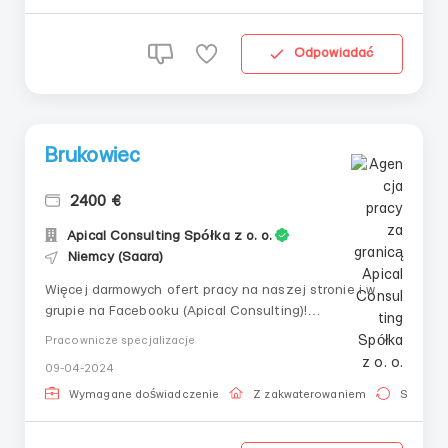
średnio (180-210 godz./m...
Odpowiadać
Brukowiec
2400 €
Apical Consulting Spółka z o. o.
Niemcy (Saara)
Więcej darmowych ofert pracy na naszej stronie i w
grupie na Facebooku (Apical Consulting)!
____________________________ 👤
Pracownicze specjalizacje
Brukarze 🇩🇪 Niemcy, Greimerath 💶 Wynagrodzenie
09-04-2024
(na rękę): 2400 €/miesiąc 📅 Harmonogram: pon-pt
(09:00-18:00), 170-200 godzin 🛏 Zakwaterowanie:
Wymagane doświadczenie
Z zakwaterowaniem
Stała pr
bezpłatne 🦺 Ubranie roboc...