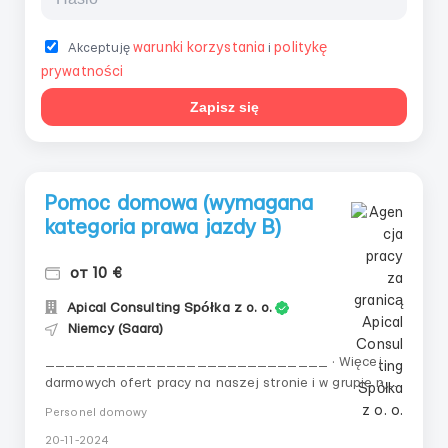
warunki korzystania
politykę
Akceptuję
i
prywatności
Zapisz się
Pomoc domowa (wymagana
kategoria prawa jazdy B)
от 10 €
Apical Consulting Spółka z o. o.
Niemcy (Saara)
____________________________ · Więcej
darmowych ofert pracy na naszej stronie i w grupie na
Facebooku (Apical Consulting Praca)!
Personel domowy
____________________________ 👤 Pomoc
20-11-2024
domowa (wymagana kategoria prawa jazdy B) 🇩🇪