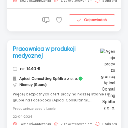
Grafik: pn-sb, 06:00-15:00, dwie przerwy po 30 minut,
Bez doświadczenia
Z zakwaterowaniem
Stała praca
śr...
Odpowiadać
Pracownica w produkcji
medycznej
от 1440 €
Apical Consulting Spółka z o. o.
Niemcy (Saara)
Więcej bezpłatnych ofert pracy na naszej stronie i w
grupie na Facebooku (Apical Consulting)!
____________________________ 👤
Pracownicze specjalizacje
Pracownica w produkcji medycznej 🇩🇪 Niemcy,
22-04-2024
Neunkirchen 💶 Wynagrodzenie netto: od 8 €/godz. 📅
Grafik: pn-sob, 06:00-15:00, dwie przerwy po 30 minut,
Bez doświadczenia
Z zakwaterowaniem
Stała praca