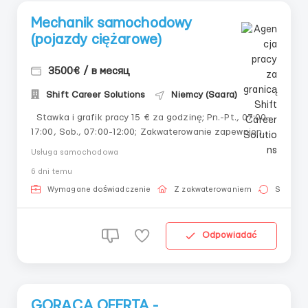
Mechanik samochodowy
(pojazdy ciężarowe)
3500€ / в месяц
Shift Career Solutions
Niemcy (Saara)
Stawka i grafik pracy 15 € za godzinę; Pn.-Pt., 07:00-
17:00, Sob., 07:00-12:00; Zakwaterowanie zapewnione
za 350 € miesięcznie (lub bezpłatne w innych
Usługa samochodowa
miastach). Obowiązki Mechanik ma głównie wykonywać
6 dni temu
prace przy pojazdach ciężarowych (wywrotki, ciągni...
Wymagane doświadczenie
Z zakwaterowaniem
Stała pr
Odpowiadać
GORĄCA OFERTA -