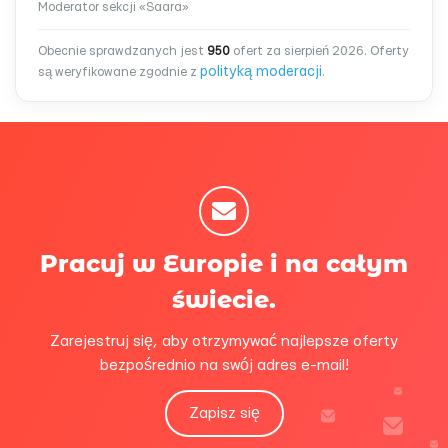
Moderator sekcji «Saara»
Obecnie sprawdzanych jest
950
ofert za sierpień 2026. Oferty
polityką moderacji
są weryfikowane zgodnie z
.
Pracuj w Europie i na całym
świecie.
Zarejestruj się, aby otrzymywać najlepsze oferty
bezpośrednio na swój adres e-mail!
Zapisz się