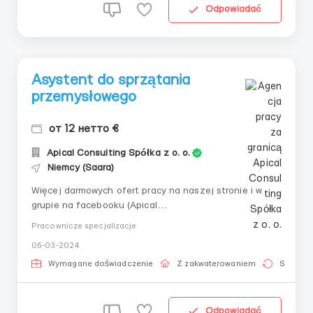
Odpowiadać
Asystent do sprzątania
przemysłowego
от 12 нетто €
Apical Consulting Spółka z o. o.
Niemcy (Saara)
Więcej darmowych ofert pracy na naszej stronie i w
grupie na facebooku (Apical
Consulting)!___________________________
Pracownicze specjalizacje
_👤 Asystent do sprzątania przemysłowego🇩🇪
06-03-2024
Niemcy, Illingen💶 Wynagrodzenie (netto): 12 €/godzina
📅 Grafik: pon-pt, 8-10 godzin, sob – czasami🛏
Wymagane doświadczenie
Z zakwaterowaniem
Stała pr
Zakwaterowanie: 300€/miesiąc🦺 O...
Odpowiadać