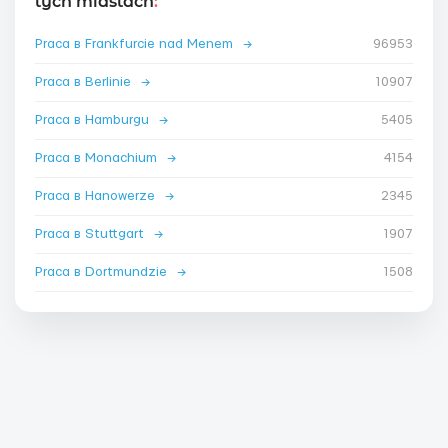
tych miastach
:
Praca в Frankfurcie nad Menem
→
96953
Praca в Berlinie
→
10907
Praca в Hamburgu
→
5405
Praca в Monachium
→
4154
Praca в Hanowerze
→
2345
Praca в Stuttgart
→
1907
Praca в Dortmundzie
→
1508