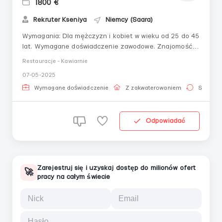
1800 €
Rekruter Kseniya
Niemcy (Saara)
Wymagania: Dla mężczyzn i kobiet w wieku od 25 do 45
lat. Wymagane doświadczenie zawodowe. Znajomość
języka rosyjskiego. Dokumenty: Paszport
Restauracje - Kawiarnie
biometryczny, wiza polska, karta pobytu, paszport EU,
07-05-2025
paragraf 24. Do obowiązków należy: praca jako kucharz
na gorącej zmianie w barze sushi w przyjaznym z...
Wymagane doświadczenie
Z zakwaterowaniem
Stała pr
Odpowiadać
Zarejestruj się i uzyskaj dostęp do milionów ofert
🚀
pracy na całym świecie