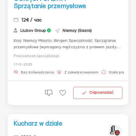
Sprzątanie przemysłowe
12€ / час
Liubov Group
Niemcy (Saara)
Kraj: Niemcy Miasto: Illingen Specjalność: Sprzątanie
przemysłowe (wymagany mężczyzna z prawem jazdy
kategorii B lub C) - 2 Odzież robocza: Zapewniona
Pracownicze specjalizacje
przez firmę Obowiązki: Wymagany mężczyzna z
17-12-2025
prawem jazdy B lub (C nie jest konieczne). Obowiązki
pracownika obejmują: przy pomocy specjalnej m...
Bez doświadczenia
Z zakwaterowaniem
Stała praca
Odpowiadać
Kucharz w dziale