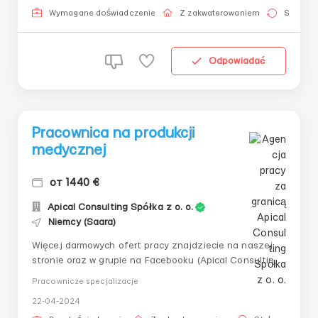
Niemcy, Neunkirchen 💶 Wynagrodzenie (netto): 10 € /
Wymagane doświadczenie
Z zakwaterowaniem
Stała pr
godzina, z możliw...
Odpowiadać
Pracownica na produkcji
medycznej
от 1440 €
Apical Consulting Spółka z o. o.
Niemcy (Saara)
Więcej darmowych ofert pracy znajdziecie na naszej
stronie oraz w grupie na Facebooku (Apical Consulting)!
____________________________ 👤
Pracownicze specjalizacje
Pracownica na produkcji medycznej 🇩🇪 Niemcy,
22-04-2024
Neunkirchen 💶 Wynagrodzenie (netto): od 8 €/godz 📅