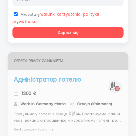
warunki korzystania
politykę
Akceptuję
i
prywatności
Zapisz się
OFERTA PRACY ZAMKNIĘTA
Адміністратор готелю
1200 €
Work In Germany Marta
Grecja (Kalamaria)
Працівник у готелі в Греції 🇬🇷🌊 Пропонуємо Вашій
увазі вакансію працівника у курортному готелі Греці
🔥 📍Локація: південь Греції ✅Вимоги: кандидати
Restauracje - Kawiarnie
віком 18-30 років володіння англійською мовою не