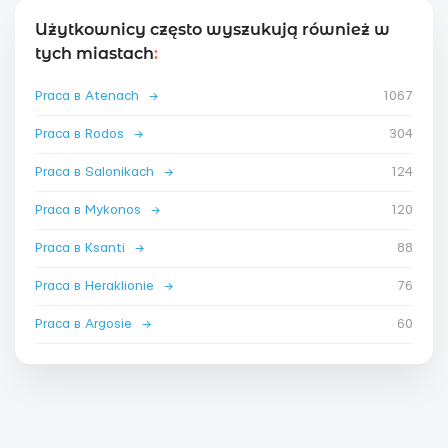
Użytkownicy często wyszukują również w
tych miastach
:
Praca в Atenach
→
1067
Praca в Rodos
→
304
Praca в Salonikach
→
124
Praca в Mykonos
→
120
Praca в Ksanti
→
88
Praca в Heraklionie
→
76
Praca в Argosie
→
60