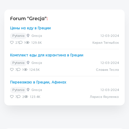
Forum "Grecja"
:
Цены на еду в Греции
Pytania
Grecja
12-03-2024
27
1
129.6K
Кирил Тягныбок
Комплект еды для карантина в Греции
Pytania
Grecja
12-03-2024
7
1
124.5K
Славик Тесла
Переезжаю в Греции, Афинах
Pytania
Grecja
12-03-2024
7
2
123.4K
Лариса Якуленко