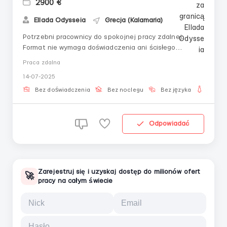
2900 €
Ellada Odysseia
Grecja (Kalamaria)
Potrzebni pracownicy do spokojnej pracy zdalnej.
Format nie wymaga doświadczenia ani ścisłego
harmonogramu.Co zyskujesz:Mentoring i dostęp do
Praca zdalna
materiałów szkoleniowychMożliwość wyboru czasu
14-07-2025
pracyJasne i nieskomplikowane zadaniaDostępny
system komunikacjiCzego oczekujemy od
Bez doświadczenia
Bez noclegu
Bez języka
Dla ko
Ciebie:Umiejętność korzysta...
Odpowiadać
Zarejestruj się i uzyskaj dostęp do milionów ofert
🚀
pracy na całym świecie