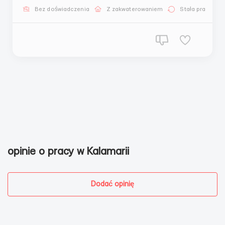
обов’язкове, але буде перевагою фізично здорові
Bez doświadczenia
Z zakwaterowaniem
Stała praca
досвід роботи в будь-якому відділі гот...
opinie o pracy w Kalamarii
Dodać opinię