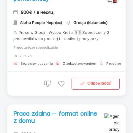
900€ / в месяц
Aloha People Чернівці
Grecja (Kalamaria)
🍊 Praca w Grecji | Wyspa Kreta 🇬🇷Zapraszamy 2
pracowników do prostej i stabilnej pracy przy
sortowaniu pomarańczy na słonecznej wyspie Kreta ☀️
Pracownicze specjalizacje
📌 Wymagania:— Konieczna obecność czeskiej wizy—
18-12-2025
Doświadczenie nie wymagane— Znajomość języka nie
wymagana🛠 Obowiązki:— Sortowanie pom...
Bez doświadczenia
Z zakwaterowaniem
Praca sezonow
Odpowiadać
Praca zdalna — format online
z domu