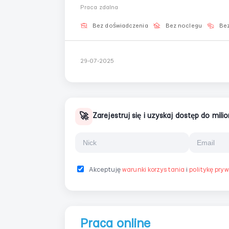
odnajdziesz i będziesz pracować komfortowo. 📌 Co Cię czeka:✔️ Szkolenie online krok po krok
Praca zdalna
Praca z dowol...
Bez doświadczenia
Bez noclegu
Bez
29-07-2025
🚀
Zarejestruj się i uzyskaj dostęp do mil
Akceptuję
warunki korzystania
i
politykę pry
Praca online