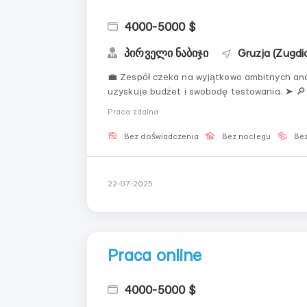
4000-5000 $
პირველი ნაბიჯი
Gruzja (Zugdid
💼 Zespół czeka na wyjątkowo ambitnych analityków be
uzyskuje budżet i swobodę testowania. ➤ 🔎 
wyłapywanie trendów i sporządzanie raport
Praca zdalna
profesjonalistom. ▸ 📝 Dost...
Bez doświadczenia
Bez noclegu
Bez
22-07-2025
Praca online
4000-5000 $