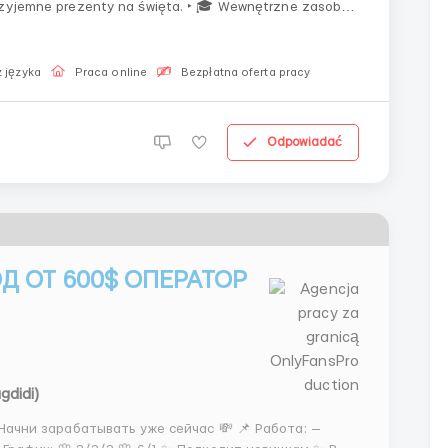
przyjemne prezenty na święta. ‣ 🎓 Wewnętrzne zasoby
i - bez limitu. ⮞ 📂 Od Ciebie - strategiczna analiza
 języka
Praca online
Bezpłatna oferta pracy
Odpowiadać
Д ОТ 600$ ОПЕРАТОР
gdidi)