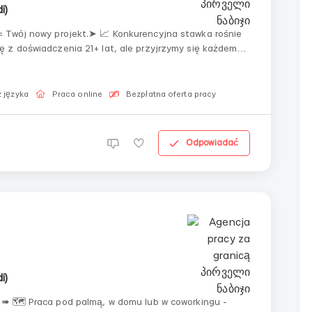
i)
= Twój nowy projekt.➤ 📈 Konkurencyjna stawka rośnie
ę z doświadczenia 21+ lat, ale przyjrzymy się każdemu
droga od pomysłu do wydania.▸ 🏖 100% zdalna praca:
 języka
Praca online
Bezpłatna oferta pracy
Odpowiadać
i)
-