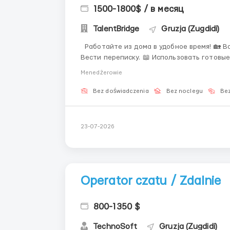
1500-1800$ / в месяц
TalentBridge
Gruzja (Zugdidi)
Работайте из дома в удобное время! 🏡 Ваши задачи: 📨 Отвечать на сообщения клиентов. 💬
Вести переписку. 📖 Использовать готовые от
предлагаем: 💸 Стабильную оплату. 🎓 Бес
Menedżerowie
Возможность карьерного роста. 👨&...
Bez doświadczenia
Bez noclegu
Bez
23-07-2026
Operator czatu / Zdalnie
800-1350 $
TechnoSoft
Gruzja (Zugdidi)