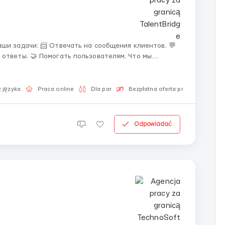
веты. 🤝 Помогать пользователям. Что мы
платное обучение. 📅 Удобный график. 📈
 języka
Praca online
Dla par
Bezpłatna oferta pracy
Odpowiadać