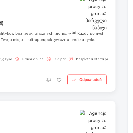
i)
z geograficznych granic. → 🌟 Każdy pomysł
Twoja misja — ultraperspektywiczna analiza rynku:
ów. ► ⚖️ Żadnego mikrozarządzania — ufamy
 języka
Praca online
Dla par
Bezpłatna oferta pracy
Odpowiadać