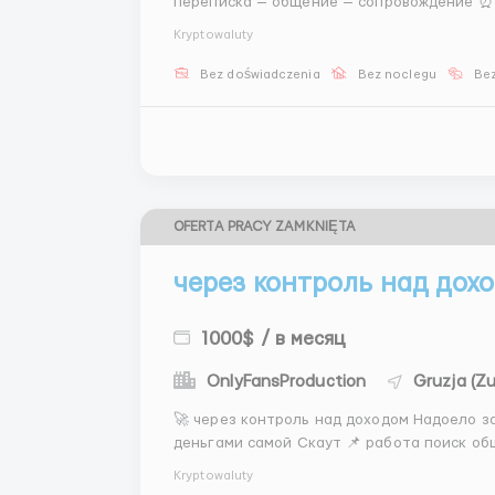
переписка — общение — сопровождение ⏰ График: 🌸 2/2/2 🌸 6/1 ✨ Подходит новичкам ✨ Всё
покажем 📲 Пиши: @Stas_WR10 ...
Kryptowaluty
Bez doświadczenia
Bez noclegu
Bez
OFERTA PRACY ZAMKNIĘTA
через контроль над дохо
1000$ / в месяц
OnlyFansProduction
Gruzja (Zu
🚀 через контроль над доходом Надоело зависеть от одного дохода хочется управлять
деньгами самой Скаут 📌 работа поиск общение презентации переписка 💵 400–800$ фикс
Kryptowaluty