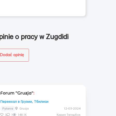
pinie o pracy w Zugdidi
Dodać opinię
Forum "Gruzja"
:
Переехал в Грузии, Тбилиси
Pytania
Gruzja
12-03-2024
3
1
148.1K
Кирил Тягныбок