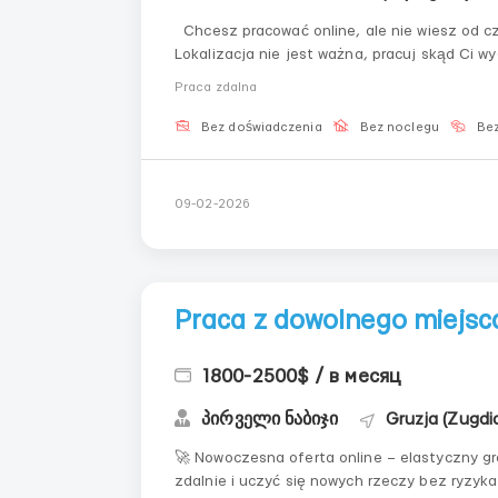
Chcesz pracować online, ale nie wiesz od 
Lokalizacja nie jest ważna, pracuj skąd Ci 
nauczymy! Obowiązki: Komu...
Praca zdalna
Bez doświadczenia
Bez noclegu
Bez
09-02-2026
Praca z dowolnego miejsca
1800-2500$ / в месяц
პირველი ნაბიჯი
Gruzja (Zugdid
🚀 Nowoczesna oferta online – elastyczny grafik i wsparcie Zapraszamy ty
zdalnie i uczyć się nowych rzeczy bez ryzyka