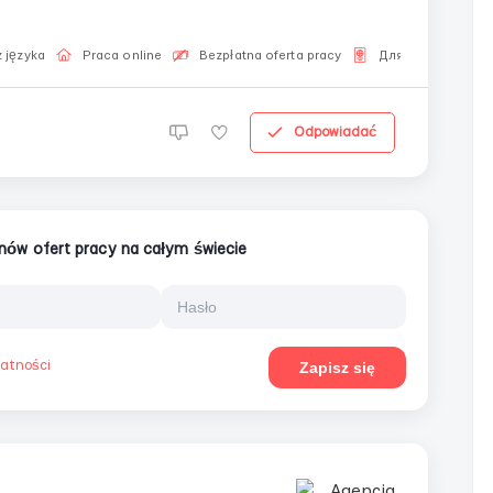
u✔️
 języka
Praca online
Bezpłatna oferta pracy
Для Русскоязыч
Odpowiadać
ionów ofert pracy na całym świecie
watności
Zapisz się