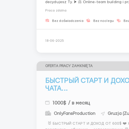
decydujesz Ty. ⮞ ⚖️ Online‑team building i 
do rozwijania twardych i miękkich umiejętnośc
Praca zdalna
rynku: minima...
Bez doświadczenia
Bez noclegu
Bez
18-06-2025
OFERTA PRACY ZAMKNIĘTA
БЫСТРЫЙ СТАРТ И ДОХО
ЧАТА...
1000$ / в месяц
OnlyFansProduction
Gruzja (Zu
🐰 БЫСТРЫЙ СТАРТ И ДОХОД ОТ 600$ ❤️ Начни зарабатывать уже сейчас 💸 📌 Работа: —