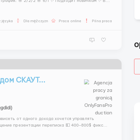
 języka
Dla mężczyzn
Praca online
Pilna praca
o
дом СКАУТ...
gdidi)
1500$+ средний бонусы 🕒 5/2 + 2 субботы 👉 доход зависит от тебя 📲 @Stas_WR10 ...