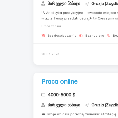
პირველი ნაბიჯი
Gruzja (Zugdid
🔍 Analityka predykcyjna + swoboda miejsca 
wraz z Twoją przydatnością.⮞ 📜 Cieszymy si
profesjonaliście.▸ 🤝 Eksperymentuj: krótka 
Praca zdalna
pracuj w domu, w...
Bez doświadczenia
Bez noclegu
Bez
20-06-2025
Praca online
4000-5000 $
პირველი ნაბიჯი
Gruzja (Zugdid
💼 Twoje wnioski potrafią zmieniać strategię. ➠ 🗺️ Praca pod palmą, w domu lub w coworkingu 