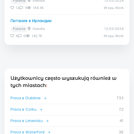
Pytania
Irlandia
12-03-2024
12
3
184.3K
Игорь Work
Питание в Ирландии
Pytania
Irlandia
12-03-2024
6
0
142.7K
Игорь Work
Użytkownicy często wyszukują również w
tych miastach
:
Praca в Dublinie
→
733
Praca в Corku
→
72
Praca в Limericku
→
41
Praca в Waterford
→
36