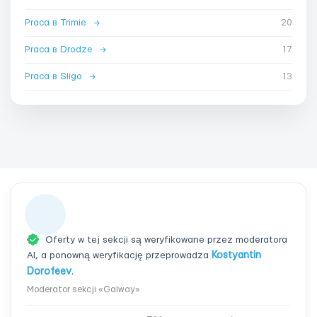
Praca в Trimie
→
20
Praca в Drodze
→
17
Praca в Sligo
→
13
Oferty w tej sekcji są weryfikowane przez moderatora
AI, a ponowną weryfikację przeprowadza
Kostyantin
Dorofeev
.
Moderator sekcji «Galway»