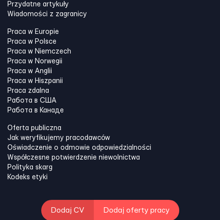
Przydatne artykuły
Wiadomości z zagranicy
Praca w Europie
Praca w Polsce
Praca w Niemczech
Praca w Norwegii
Praca w Anglii
Praca w Hiszpanii
Praca zdalna
Работа в США
Работа в Канадe
Oferta publiczna
Jak weryfikujemy pracodawców
Oświadczenie o odmowie odpowiedzialności
Współczesne potwierdzenie niewolnictwa
Polityka skarg
Kodeks etyki
Dodaj CV
Dodaj oferty pracy