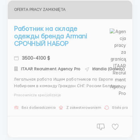
OFERTA PRACY ZAMKNIĘTA
Работник на складе
одежды бренда Armani
СРОЧНЫЙ НАБОР
3500-4100 $
ITAAR Recruiment Agency Pro
Irlandia (Galway)
Легальная работа Ищем работников по Европе
Набираем в команду Граждан СНГ: России Беларусь
Таджикистана Узбекистана Туркменистана
Pracownicze specjalizacje
Казахстана Кыргызстана Азербайджана Топ условия
по жильё и питанию , авиабилеты от работодателя
Bez doświadczenia
Z zakwaterowaniem
Stała praca
Стабильно-высокая заработная плата от 2500 до
5000 тысяч долларов/евро Стр...