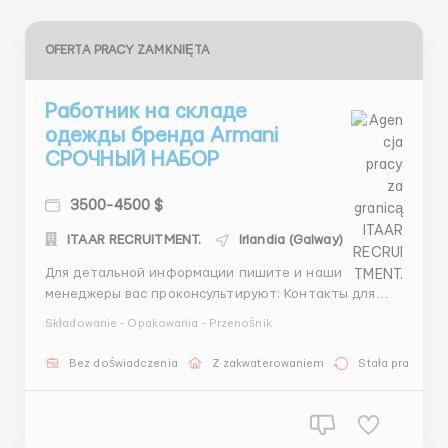
OFERTA PRACY ZAMKNIĘTA
Работник на складе
одежды бренда Armani
СРОЧНЫЙ НАБОР
3500-4500 $
ITAAR RECRUITMENT.
Irlandia (Galway)
Для детальной информации пишите и наши
менеджеры вас проконсультируют: Контакты для
консультации с менеджером: Whatsapp +44
Składowanie - Opakowania - Przenośnik
7468680092 Telegram +44 78 8710 4138
@VanyaMedved Whatsapp +37120589285 Пишите
Bez doświadczenia
Z zakwaterowaniem
Stała praca
прямо сейчас: Иван Медведев 📱 WhatsApp: +44 7468
6800 92 WhatsApp: +371 20 589285 💬 Telegra...