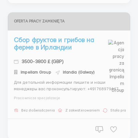
OFERTA PRACY ZAMKNIĘTA
Сбор фруктов и грибов на
ферме в Ирландии
3500-3800 £ (GBP)
Impellam Group
Irlandia (Galway)
Для детальной информации пишите и наши
менеджеры вас проконсультируют: +4917689794472-
WhatsApp +447309114317 - Telegram Проверенное
Pracownicze specjalizacje
агентство по трудоустройству за границей –
Impellam Group plc Наши гарантии: Более 15 лет
Bez doświadczenia
Z zakwaterowaniem
Stała praca
опыта на международном рынке трудоустройства
Официальна...