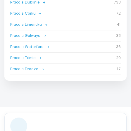
Praca в Dublinie
→
733
Praca в Corku
→
72
Praca в Limericku
→
41
Praca в Galwayu
→
38
Praca в Waterford
→
36
Praca в Trimie
→
20
Praca в Drodze
→
17