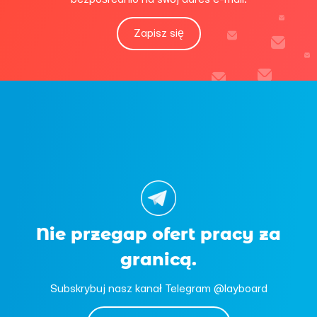
Zapisz się
Nie przegap ofert pracy za
granicą.
Subskrybuj nasz kanał Telegram @layboard