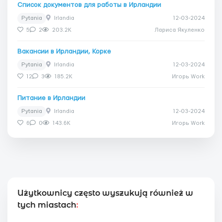
Список документов для работы в Ирландии
Pytania
Irlandia
12-03-2024
5
2
203.2K
Лариса Якуленко
Вакансии в Ирландии, Корке
Pytania
Irlandia
12-03-2024
12
3
185.2K
Игорь Work
Питание в Ирландии
Pytania
Irlandia
12-03-2024
6
0
143.6K
Игорь Work
Użytkownicy często wyszukują również w
tych miastach
: