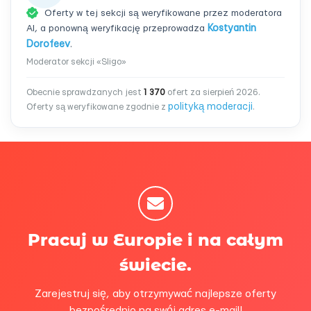
Oferty w tej sekcji są weryfikowane przez moderatora
AI, a ponowną weryfikację przeprowadza
Kostyantin
Dorofeev
.
Moderator sekcji «Sligo»
Obecnie sprawdzanych jest
1 370
ofert za sierpień 2026.
polityką moderacji
Oferty są weryfikowane zgodnie z
.
Pracuj w Europie i na całym
świecie.
Zarejestruj się, aby otrzymywać najlepsze oferty
bezpośrednio na swój adres e-mail!