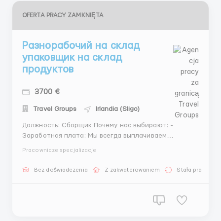
OFERTA PRACY ZAMKNIĘTA
Разнорабочий на склад
упаковщик на склад
продуктов
3700 €
Travel Groups
Irlandia (Sligo)
Должность: Сборщик Почему нас выбирают: -
Заработная плата: Мы всегда выплачиваем
зарплату вовремя и полностью до того, как вы
Pracownicze specjalizacje
уходите домой. - Авансы: Выдача авансов 1-2 раза в
неделю. - Жилье: Предоставляем жилье при
Bez doświadczenia
Z zakwaterowaniem
Stała praca
необходимости. - Доступность: Полная поддержка с
момента прибытия ...