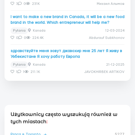
3
0
231K
Михаил Алымов
I want to make a new brand in Canada, it will be a new food
brand in the world. Which entrepreneur will help me?
Pytania
Kanada
12-03-2024
0
0
224.4K
Abdurauf Subkhonov
здравствуйте меня зовут джавохир мне 25 лет Я живу в
Узбекистане Я хочу работу Европа
Pytania
Kanada
21-12-2025
1
1
211.1K
JAVOKHIRBEK ARTIKOV
Użytkownicy często wyszukują również w
tych miastach
:
Praca в Toronto
→
5277