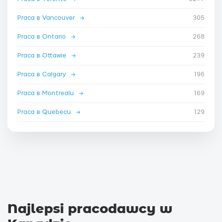
Praca в Vancouver
→
305
Praca в Ontario
→
268
Praca в Ottawie
→
239
Praca в Calgary
→
196
Praca в Montrealu
→
169
Praca в Quebecu
→
129
Najlepsi pracodawcy w