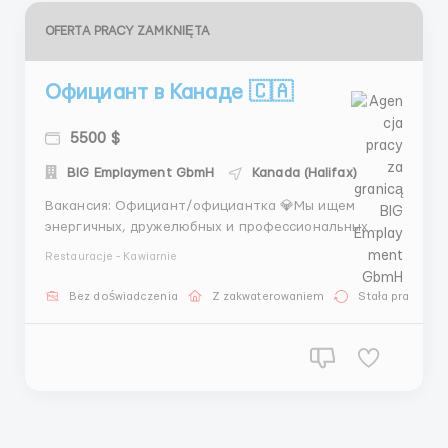
OFERTA PRACY ZAMKNIĘTA
Официант в Канаде 🇨🇦
5500 $
BIG Emplayment GbmH
Kanada (Halifax)
Вакансия: Официант/официантка 💎Мы ищем
энергичных, дружелюбных и профессиональных
официантов/официанток, готовых присоединиться
Restauracje - Kawiarnie
к нашей команде и создавать уникальный опыт для
наших гостей.🥰 🗣️Обязанности: - Приветствие и
Bez doświadczenia
Z zakwaterowaniem
Stała praca
обслуживание гостей с улыбкой и вниманием к
деталям - По...