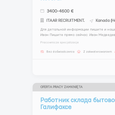
3400-4600 €
ITAAR RECRUITMENT.
Kanada (Ha
Для детальной информации пишите и наш
Иван Пишите прямо сейчас: Иван Медведев 
589285 💬 Telegram: +44 78 8710 4138 @Va
Pracownicze specjalizacje
(Telegram) Revera — одна ...
Bez doświadczenia
Z zakwaterowaniem
OFERTA PRACY ZAMKNIĘTA
Работник склада бытово
Галифаксе