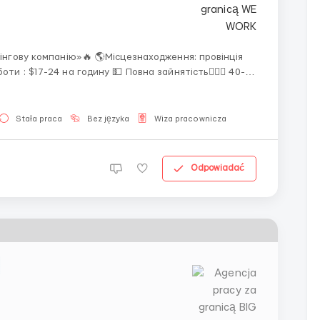
нінгову компанію»🔥 🌎Місцезнаходження: провінція
та: Без диплома, сертифіката або диплома 📅 Досвід: не потрібен ...
Stała praca
Bez języka
Wiza pracownicza
Odpowiadać