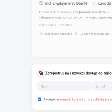
BIG Emplayment GbmH
Kanada (
Вакансия: Официант/официантка 💎Мы ищем энергичных, дружелюбных и профессиональных
официантов/официанток, готовых присоед
опыт для наших гостей.🥰 🗣️Обязанности: - Приветствие и обслуживание гостей с улыбкой и
Restauracje - Kawiarnie
вниманием к деталям - По...
Bez doświadczenia
Z zakwaterowaniem
🚀
Zarejestruj się i uzyskaj dostęp do mil
Akceptuję
warunki korzystania
i
politykę pry