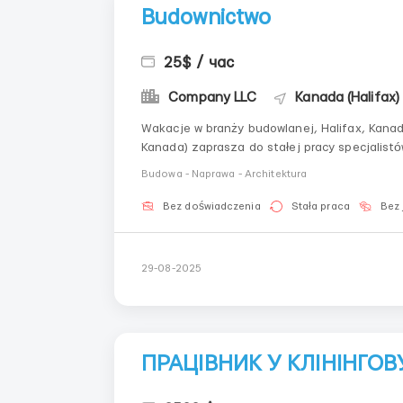
Budownictwo
25$ / час
Company LLC
Kanada (Halifax)
Wakacje w branży budowlanej, Halifax, Kanada
Kanada) zaprasza do stałej pracy specjalist
Kafelkarze• Malarze• Kamieniarze• Spawacze• 
Budowa - Naprawa - Architektura
Bez doświadczenia
Stała praca
Bez 
29-08-2025
ПРАЦІВНИК У КЛІНІНГО