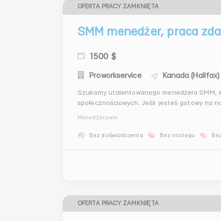
OFERTA PRACY ZAMKNIĘTA
SMM menedżer, praca zda
1500 $
Proworkservice
Kanada (Halifax)
Szukamy utalentowanego menedżera SMM, k
społecznościowych. Jeśli jesteś gotowy na n
jest dla ciebie!Obowiązki:Opracowanie i wdro
Menedżerowie
skierowanych na zwi...
Bez doświadczenia
Bez noclegu
Bez
OFERTA PRACY ZAMKNIĘTA