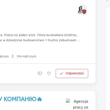
. Praca na pełen etat. Firma budowlana (Halifax,
ów w dziedzinie budownictwa: • Sucha zabudowa•
Złote rączki• Pomocnicy• Pracowni...
języka
Dla mężczyzn
Odpowiadać
ВУ КОМПАНІЮ🔥