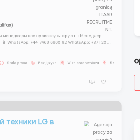
lifax)
и менеджеры вас проконсультируют: +Менеджер
📱 WhatsApp: +44 7468 6800 92 WhatsApp: +371 20
nyaMedved IMO: +44 7946078478 +44 7887 104138
o
Stała praca
Bez języka
Wiza pracownicza
Для Русскоязы
й техники LG в