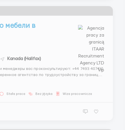
о мебели в
Kanada (Halifax)
 менеджеры вас проконсультируют: +44 7493 407410
веренное агентство по трудоустройству за границей
mber 12549618 Наши гарантии: - Более 12 лет опыта
Stała praca
Bez języka
Wiza pracownicza