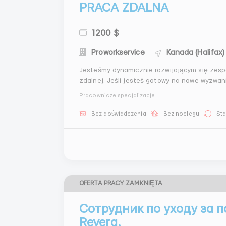
PRACA ZDALNA
1200 $
Proworkservice
Kanada (Halifax)
Jesteśmy dynamicznie rozwijającym się zes
zdalnej. Jeśli jesteś gotowy na nowe wyzwani
oferujemy: Konkurencyjne wynagrodzenie: 800 USD za 3 tygodnie (zmiany nocne) 500 USD za 3
Pracownicze specjalizacje
tygodnie (zmi...
Bez doświadczenia
Bez noclegu
Sta
OFERTA PRACY ZAMKNIĘTA
Сотрудник по уходу за 
Revera.