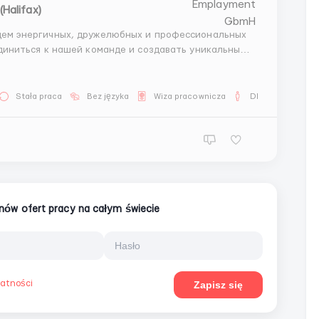
Halifax)
иниться к нашей команде и создавать уникальный
Stała praca
Bez języka
Wiza pracownicza
Dla mężczyzn
ionów ofert pracy na całym świecie
watności
Zapisz się