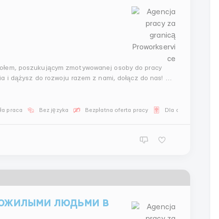
połem, poszukującym zmotywowanej osoby do pracy
a i dążysz do rozwoju razem z nami, dołącz do nas! Co
ła praca
Bez języka
Bezpłatna oferta pracy
Dla obywateli WNP
пожилыми людьми в