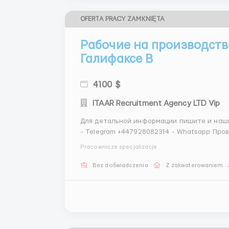
OFERTA PRACY ZAMKNIĘTA
Рабочие на производств
Галифаксе В
4100 $
ITAAR Recruitment Agency LTD Vip
Для детальной информации пишите и наши
- Telegram +447928082314 - Whatsapp Про
ITAAR Recruitment Agency Ltd: Company Nu
Pracownicze specjalizacje
на рынке трудоустройства - ...
Bez doświadczenia
Z zakwaterowaniem