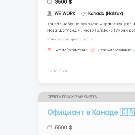
3500 $
WE WORK
Kanada (Halifax)
Триває набір на вакансію «Працівник у клі
Нова Шотландія , місто Галіфакс ❗️Умови роботи : $17-24 на годину 💵 Повна зайнятість💁🏼‍♀️ 40-65
годин на тиждень🕰️ 🎓 Осві
Pracownicze specjalizacje
Bez doświadczenia
Z zakwaterowaniem
27-07-2023
OFERTA PRACY ZAMKNIĘTA
Официант в Канаде 🇨🇦
5500 $