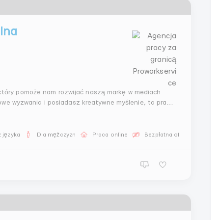
lna
tóry pomoże nam rozwijać naszą markę w mediach
owe wyzwania i posiadasz kreatywne myślenie, ta praca
żenie strategii promocji w mediach społecznościowych,
 języka
Dla mężczyzn
Praca online
Bezpłatna oferta pracy